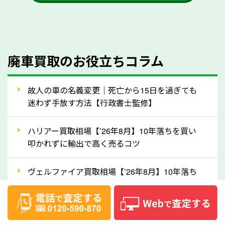
かを確認するようにしてください。福岡県のソコカラ
では、自動車税の還付金をお客様に返還しております
のでご安心ください。
④人気の車種は廃車でも高価買取が可能！
廃車買取のお役立ちコラム
人気の車種は廃車の状態でも、高価買取が可能です。
特にスポーツカー・トラックのほか、海外で人気の国
故人の車の名義変更｜死亡から15日を過ぎても
産車は高く買取が可能です。「廃車＝買取できない」
迷わず手放す方法【行政書士監修】
というイメージがありますが、福岡県の「ソコカラ」
なら廃車の車も適正価格で買取できます。他社で買取
ハリアー買取相場【’26年8月】10年落ちを買い
拒否となった車も価格がつく可能性があるので、諦め
叩かれずに輸出で高く売るコツ
ずに福岡県の「ソコカラ」にご相談ください。古い車
ヴェルファイア買取相場【’26年8月】10年落ち
でも高価買取が可能なケースは珍しくないため、まず
でも「輸出」で高く売るコツ
はWebで簡単にできる無料査定をお試しください。
実際の買取実績を、車のメーカーや状態ごとに「買取
デリカD:5買取相場【’26年8月】10年落ちを
実績」で確認できます。
「輸出」で高く売るコツ