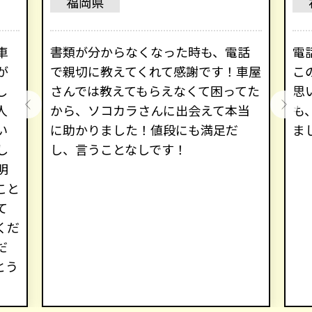
福岡県
車
書類が分からなくなった時も、電話
電
が
で親切に教えてくれて感謝です！車屋
こ
し
さんでは教えてもらえなくて困ってた
思
人
から、ソコカラさんに出会えて本当
も
い
に助かりました！値段にも満足だ
ま
し
し、言うことなしです！
明
こと
て
くだ
だ
とう