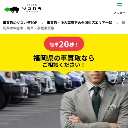
車買取のソコカラTOP
>
車買取・中古車査定の全国対応エリア一覧
>
福
岡県の中古車・廃車・事故車買取
福岡県
20
私たちが責任を持って
の車買取なら
簡単
秒！
査定いたします！
ソコカラの
福岡県の車買取なら
ご相談ください！
20
入力完了！
秒で
無料で
カンタンWeb査定
電話か出張か、高い方の査定を提案。
高価買取!
だから
ご依頼いただいたお車を丁寧に査定いたします