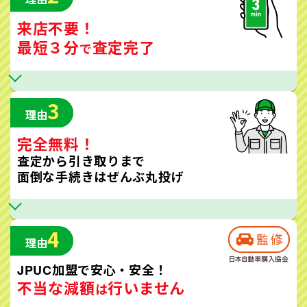
来店不要！
最短３分
査定完了
で
3
理由
完全無料！
査定から引き取りまで
面倒な手続きはぜんぶ丸投げ
4
理由
JPUC加盟で安心・安全！
不当な減額
行いません
は