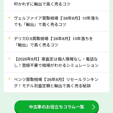
定を行い高価買取価格をつけやすくなります。
叩かれずに輸出で高く売るコツ
②自動車税の還付金は早く売るほど多く返
ヴェルファイア買取相場【’26年8月】10年落ち
ってきます！
でも「輸出」で高く売るコツ
自動車税の還付金は、先に年払いしていた自動車税が
月割りで返還されるものです。ですから、自動車税の
デリカD:5買取相場【’26年8月】10年落ちを
「輸出」で高く売るコツ
還付金は早めに売却するほど多く還付されます。不要
な車は早めに廃車手続きをしたほうが良いでしょう。
【2026年8月】車査定は個人情報なし・電話な
し！登録不要で相場がわかるシミュレーション
③自動車税の還付金の扱いについて確認し
ましょう！
ベンツ買取相場【’26年8月】リセールランキン
車を廃車にすると、自動車税の還付金を受け取ること
グ！モデル別査定額と輸出で高く売る秘訣
ができる場合があります。廃車買取業者の中には、還
付金をお客様に返還しない業者もあります。廃車査定
中古車のお役立ちコラム一覧
をする際には、自動車税の還付金の返還があるかどう