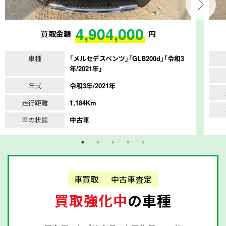
4,904,000
買取金額
円
車種
｢メルセデスベンツ｣｢GLB200d｣｢令和3
年/2021年｣
年式
令和3年/2021年
走行距離
1,184Km
車の状態
中古車
車買取
中古車査定
買取強化中
の車種