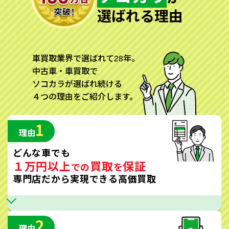
選ばれる理由
車買取業界で選ばれて28年。
中古車・車買取で
ソコカラが選ばれ続ける
４つの理由をご紹介します。
1
理由
どんな車でも
１万円以上
買取
保証
での
を
専門店だから実現できる高価買取
2
理由