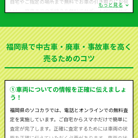
自宅やご指定の場所まで無料でお車の引き取りにお伺
もっと見る
いし、廃車までの手続きを無料でサポート代行させて
いただきます。古くなった車・廃車・事故車・故障車
など動かない車、水害車、不動車、乗らなくなってし
まった車、車検が切れて動かすことができない車でも
福岡県で中古車・廃車・事故車を高く
買取可能です。
売るためのコツ
ソコカラは世界１１０か国に独自の販売ネットワーク
を持ち、国内に自社物流網、自社ヤードをもっている
ため、中間マージンがかかりません。だから高価買取
を実現し、お客様に利益を還元することができるので
①車両についての情報を正確に伝えましょ
す。
う！
福岡県にお住まいであれば、まずはお気軽に（0120-
福岡県のソコカラでは、電話とオンラインでの無料査
590-870）までお問い合わせ下さい。
定を実施しています。ご自宅からスマホだけで簡単に
査定・ご相談・見積もりはすべて無料で行います。安
査定が完了します。正確に査定するためには車両の状
心してお問い合わせください。
態を正確に伝えていただく必要があります。車両の状