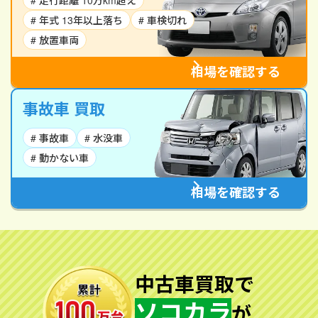
# 走行距離 10万km超え
# 年式 13年以上落ち
# 車検切れ
# 放置車両
相場を確認する
事故車 買取
# 事故車
# 水没車
# 動かない車
相場を確認する
中古車買取で
ソコカラ
が