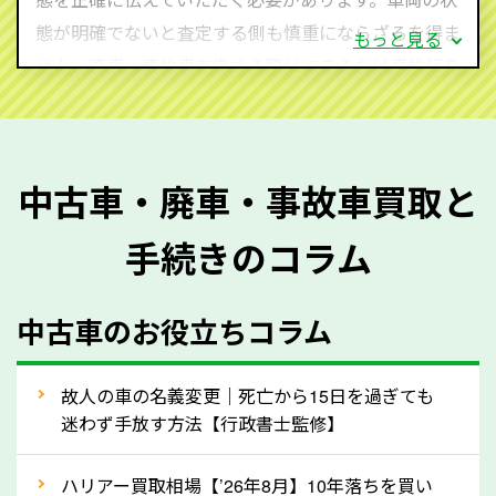
態が明確でないと査定する側も慎重にならざるを得ま
もっと見る
せん。廃車・事故車査定する際はできるだけ車検証を
ご準備ください。車検証があることで車両状態や年式
を正確に把握し、査定することができるため、査定価
格が上がりやすくなります。廃車・事故車査定の際に
中古車・廃車・事故車買取と
質問させていただく内容は以下の通りとなります。
手続きのコラム
メーカー／車種
年式
中古車のお役立ちコラム
型式／グレード
走行距離（例：約〇万キロ）
車検の満了日
故人の車の名義変更｜死亡から15日を過ぎても
迷わず手放す方法【行政書士監修】
内装や外装の状態
上記の情報を正確にお伝えいただくことで、正確な査
ハリアー買取相場【’26年8月】10年落ちを買い