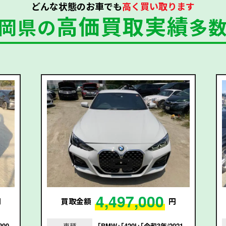
どんな状態のお車でも
高く買い取ります
高価買取実績
岡県の
多
4,497,000
円
買取金額
円
00
車種
｢BMW｣｢420I｣｢令和3年/2021