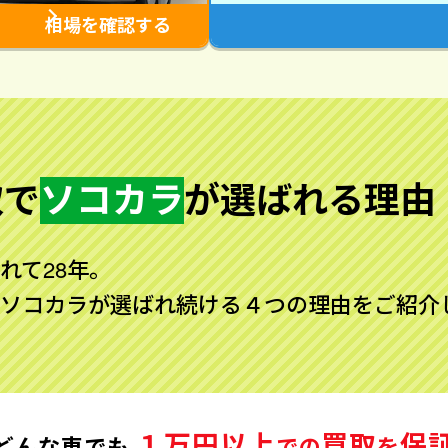
相場を確認する
取で
ソコカラ
が
選ばれる理由
れて28年。
ソコカラが選ばれ続ける４つの理由をご紹介
１万円以上
買取
保
どんな車でも
での
を