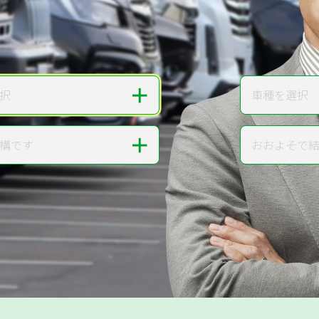
無料で
カンタンWeb査定
ご依頼いただいたお車を丁寧に査定いたします
＋
択
車種を選択
車種
＋
構です
おおよそで
走行距離
提案。
!
無料で査定する