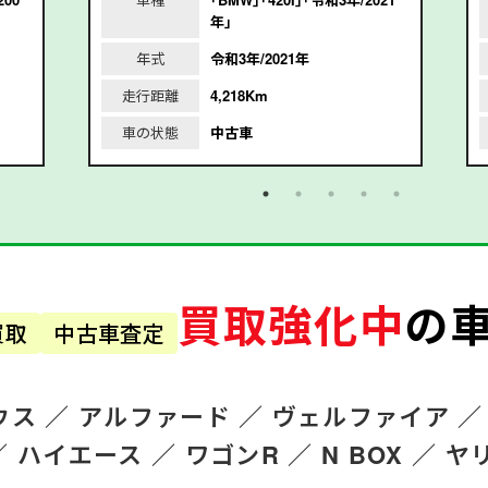
年｣
年式
令和3年/2021年
走行距離
4,218Km
車の状態
中古車
買取強化中
の
買取
中古車査定
ウス ／
アルファード
／
ヴェルファイア ／
／
ハイエース ／
ワゴンR
／
N BOX ／
ヤ