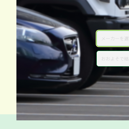
メーカーを選
メーカー
おおよそで結
年式
電話か出張か、高い方の査定を
高価買取
だから