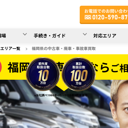
相場
手続き・ガイド
対応エリア
応エリア一覧
>
福岡県の中古車・廃車・事故車買取
福岡県の車買取なら
ご
なら
※当社調べ1998年4月～2025年3月末まで
20
入力完了！
秒で