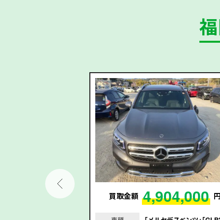
福
97,000
4,904,000
円
買取金額
スベンツ｣｢B200d｣
車種
｢メルセデスベンツ｣｢GLB2