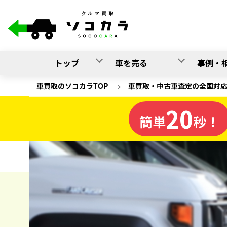
トップ
車を売る
事例・
車買取のソコカラTOP
>
車買取・中古車査定の全国対
20
福岡県
簡単
秒！
の車買取
ソコカラの