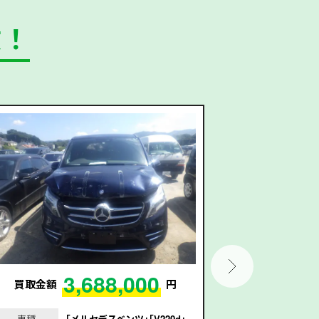
数！
3,688,000
買取金額
円
買取金額
車種
｢メルセデスベンツ｣｢V220d｣
車種