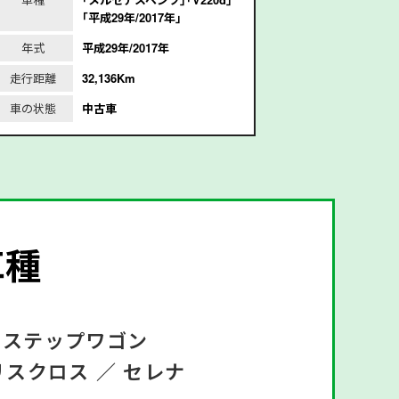
｢平成29年/2017年｣
2
年式
平成29年/2017年
年式
走行距離
32,136Km
走行距離
1
車の状態
中古車
車の状態
車種
ステップワゴン
リスクロス ／
セレナ