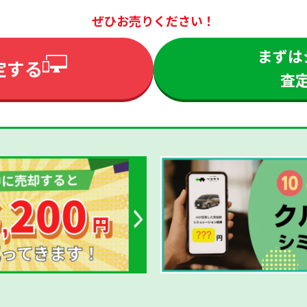
ぜひお売りください！
まずは
定する
査