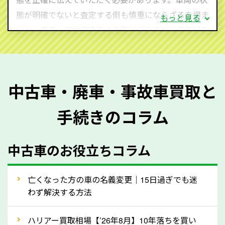
態が明確でないと査定する側も慎重にならざるを得ま
もっと見る
せん。廃車・事故車査定する際はできるだけ車検証を
ご準備ください。車検証があることで車両状態や年式
を正確に把握し、査定することができるため、査定価
格が上がりやすくなります。廃車・事故車査定の際に
中古車・廃車・事故車買取と
質問させていただく内容は以下の通りとなります。
手続きのコラム
メーカー／車種
年式
中古車のお役立ちコラム
型式／グレード
走行距離（例：約〇万キロ）
車検の満了日
亡くなった方の車の名義変更｜15日過ぎでも迷
わず解決する方法
内装や外装の状態
上記の情報を正確にお伝えいただくことで、正確な査
ハリアー買取相場【’26年8月】10年落ちを買い