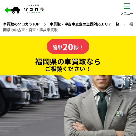
車買取のソコカラTOP
>
車買取・中古車査定の全国対応エリア一覧
>
福
岡県の中古車・廃車・事故車買取
福岡県
20
私たちが責任を持って
の車買取なら
簡単
秒！
査定いたします！
ソコカラの
福岡県の車買取なら
ご相談ください！
20
入力完了！
秒で
無料で
カンタンWeb査定
電話か出張か、高い方の査定を提案。
高価買取!
だから
ご依頼いただいたお車を丁寧に査定いたします