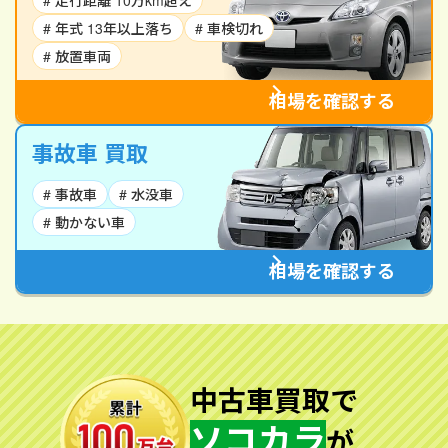
# 走行距離 10万km超え
# 年式 13年以上落ち
# 車検切れ
# 放置車両
相場を確認する
事故車 買取
# 事故車
# 水没車
# 動かない車
相場を確認する
中古車買取で
ソコカラ
が