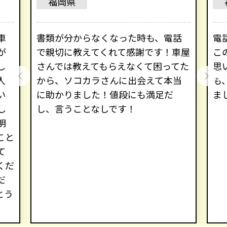
福岡県
車
書類が分からなくなった時も、電話
電
が
で親切に教えてくれて感謝です！車屋
こ
し
さんでは教えてもらえなくて困ってた
思
人
から、ソコカラさんに出会えて本当
も
い
に助かりました！値段にも満足だ
ま
し
し、言うことなしです！
明
こと
て
くだ
だ
とう