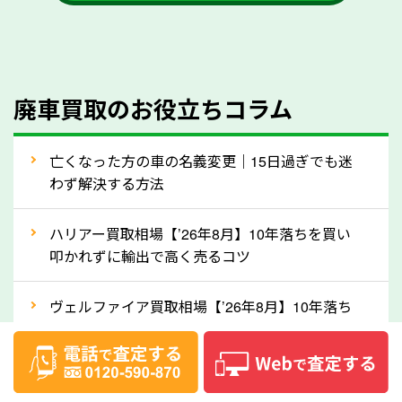
かを確認するようにしてください。福岡県のソコカラ
では、自動車税の還付金をお客様に返還しております
のでご安心ください。
④人気の車種は廃車でも高価買取が可能！
廃車買取のお役立ちコラム
人気の車種は廃車の状態でも、高価買取が可能です。
特にスポーツカー・トラックのほか、海外で人気の国
亡くなった方の車の名義変更｜15日過ぎでも迷
産車は高く買取が可能です。「廃車＝買取できない」
わず解決する方法
というイメージがありますが、福岡県の「ソコカラ」
なら廃車の車も適正価格で買取できます。他社で買取
ハリアー買取相場【’26年8月】10年落ちを買い
拒否となった車も価格がつく可能性があるので、諦め
叩かれずに輸出で高く売るコツ
ずに福岡県の「ソコカラ」にご相談ください。古い車
ヴェルファイア買取相場【’26年8月】10年落ち
でも高価買取が可能なケースは珍しくないため、まず
でも「輸出」で高く売るコツ
はWebで簡単にできる無料査定をお試しください。
実際の買取実績を、車のメーカーや状態ごとに「買取
デリカD:5買取相場【’26年8月】10年落ちを
実績」で確認できます。
「輸出」で高く売るコツ