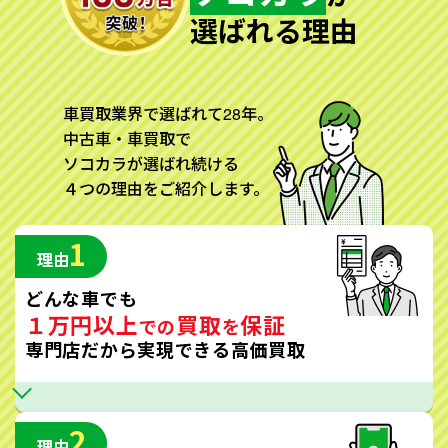
選ばれる理由
車買取業界で選ばれて28年。
中古車・車買取で
ソコカラが選ばれ続ける
４つの理由をご紹介します。
1
理由
どんな車でも
１万円以上
買取
保証
での
を
専門店だから実現できる高価買取
2
理由