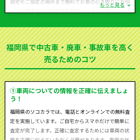
自宅やご指定の場所まで無料でお車の引き取りにお伺
もっと見る
いし、廃車までの手続きを無料でサポート代行させて
いただきます。古くなった車・廃車・事故車・故障車
など動かない車、水害車、不動車、乗らなくなってし
まった車、車検が切れて動かすことができない車でも
福岡県で中古車・廃車・事故車を高く
買取可能です。
売るためのコツ
ソコカラは世界１１０か国に独自の販売ネットワーク
を持ち、国内に自社物流網、自社ヤードをもっている
ため、中間マージンがかかりません。だから高価買取
を実現し、お客様に利益を還元することができるので
①車両についての情報を正確に伝えましょ
す。
う！
福岡県にお住まいであれば、まずはお気軽に（0120-
福岡県のソコカラでは、電話とオンラインでの無料査
590-870）までお問い合わせ下さい。
定を実施しています。ご自宅からスマホだけで簡単に
査定・ご相談・見積もりはすべて無料で行います。安
査定が完了します。正確に査定するためには車両の状
心してお問い合わせください。
態を正確に伝えていただく必要があります。車両の状