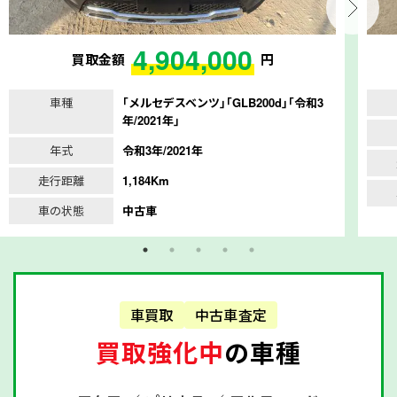
4,904,000
買取金額
円
車種
｢メルセデスベンツ｣｢GLB200d｣｢令和3
年/2021年｣
年式
令和3年/2021年
走行距離
1,184Km
車の状態
中古車
車買取
中古車査定
買取強化中
の車種