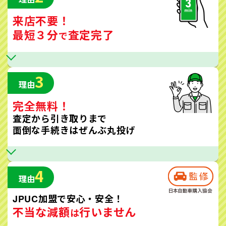
来店不要！
最短３分
査定完了
で
3
理由
完全無料！
査定から引き取りまで
面倒な手続きはぜんぶ丸投げ
4
理由
JPUC加盟で安心・安全！
不当な減額
行いません
は