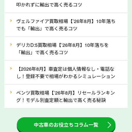
定を行い高価買取価格をつけやすくなります。
叩かれずに輸出で高く売るコツ
②自動車税の還付金は早く売るほど多く返
ヴェルファイア買取相場【’26年8月】10年落ち
ってきます！
でも「輸出」で高く売るコツ
自動車税の還付金は、先に年払いしていた自動車税が
月割りで返還されるものです。ですから、自動車税の
デリカD:5買取相場【’26年8月】10年落ちを
「輸出」で高く売るコツ
還付金は早めに売却するほど多く還付されます。不要
な車は早めに廃車手続きをしたほうが良いでしょう。
【2026年8月】車査定は個人情報なし・電話な
し！登録不要で相場がわかるシミュレーション
③自動車税の還付金の扱いについて確認し
ましょう！
ベンツ買取相場【’26年8月】リセールランキン
車を廃車にすると、自動車税の還付金を受け取ること
グ！モデル別査定額と輸出で高く売る秘訣
ができる場合があります。廃車買取業者の中には、還
付金をお客様に返還しない業者もあります。廃車査定
中古車のお役立ちコラム一覧
をする際には、自動車税の還付金の返還があるかどう