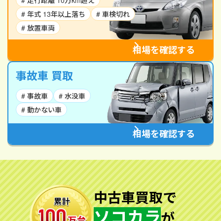
# 走行距離 10万km超え
# 年式 13年以上落ち
# 車検切れ
# 放置車両
相場を確認する
事故車 買取
# 事故車
# 水没車
# 動かない車
相場を確認する
中古車買取で
ソコカラ
が