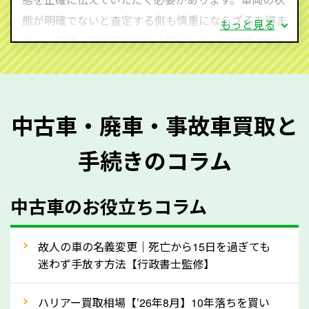
態が明確でないと査定する側も慎重にならざるを得ま
もっと見る
せん。廃車・事故車査定する際はできるだけ車検証を
ご準備ください。車検証があることで車両状態や年式
を正確に把握し、査定することができるため、査定価
格が上がりやすくなります。廃車・事故車査定の際に
中古車・廃車・事故車買取と
質問させていただく内容は以下の通りとなります。
手続きのコラム
メーカー／車種
年式
中古車のお役立ちコラム
型式／グレード
走行距離（例：約〇万キロ）
車検の満了日
故人の車の名義変更｜死亡から15日を過ぎても
迷わず手放す方法【行政書士監修】
内装や外装の状態
上記の情報を正確にお伝えいただくことで、正確な査
ハリアー買取相場【’26年8月】10年落ちを買い