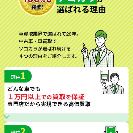
選ばれる理由
車買取業界で選ばれて28年。
中古車・車買取で
ソコカラが選ばれ続ける
４つの理由をご紹介します。
1
理由
どんな車でも
１万円以上
買取
保証
での
を
専門店だから実現できる高価買取
2
理由