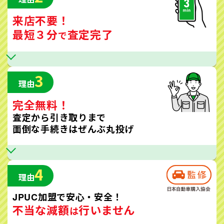
来店不要！
最短３分
査定完了
で
3
理由
完全無料！
査定から引き取りまで
面倒な手続きはぜんぶ丸投げ
4
理由
JPUC加盟で安心・安全！
不当な減額
行いません
は