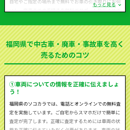
自宅やご指定の場所まで無料でお車の引き取りにお伺
もっと見る
いし、廃車までの手続きを無料でサポート代行させて
いただきます。古くなった車・廃車・事故車・故障車
など動かない車、水害車、不動車、乗らなくなってし
まった車、車検が切れて動かすことができない車でも
福岡県で中古車・廃車・事故車を高く
買取可能です。
売るためのコツ
ソコカラは世界１１０か国に独自の販売ネットワーク
を持ち、国内に自社物流網、自社ヤードをもっている
ため、中間マージンがかかりません。だから高価買取
を実現し、お客様に利益を還元することができるので
①車両についての情報を正確に伝えましょ
す。
う！
福岡県にお住まいであれば、まずはお気軽に（0120-
福岡県のソコカラでは、電話とオンラインでの無料査
590-870）までお問い合わせ下さい。
定を実施しています。ご自宅からスマホだけで簡単に
査定・ご相談・見積もりはすべて無料で行います。安
査定が完了します。正確に査定するためには車両の状
心してお問い合わせください。
態を正確に伝えていただく必要があります。車両の状