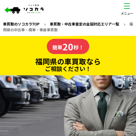
車買取のソコカラTOP
>
車買取・中古車査定の全国対応エリア一覧
>
福
岡県の中古車・廃車・事故車買取
福岡県
20
私たちが責任を持って
の車買取なら
簡単
秒！
査定いたします！
ソコカラの
福岡県の車買取なら
ご相談ください！
20
入力完了！
秒で
無料で
カンタンWeb査定
電話か出張か、高い方の査定を提案。
高価買取!
だから
ご依頼いただいたお車を丁寧に査定いたします