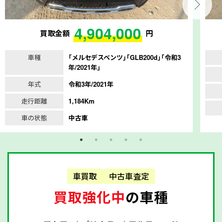
4,904,000
買取金額
円
車種
｢メルセデスベンツ｣｢GLB200d｣｢令和3
年/2021年｣
年式
令和3年/2021年
走行距離
1,184Km
車の状態
中古車
車買取
中古車査定
買取強化中
の車種