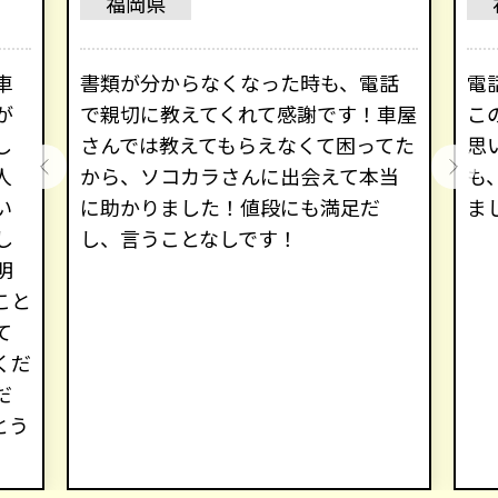
福岡県
車
書類が分からなくなった時も、電話
電
が
で親切に教えてくれて感謝です！車屋
こ
し
さんでは教えてもらえなくて困ってた
思
人
から、ソコカラさんに出会えて本当
も
い
に助かりました！値段にも満足だ
ま
し
し、言うことなしです！
明
こと
て
くだ
だ
とう