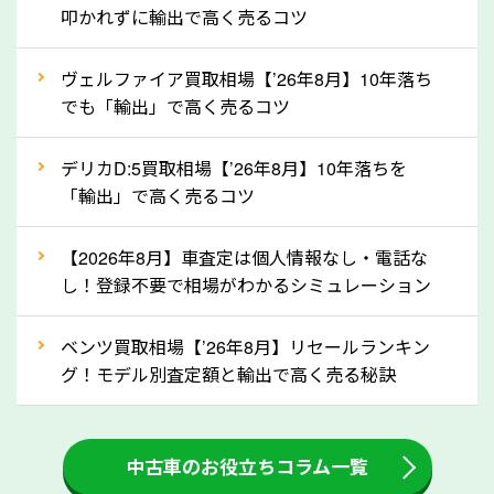
定を行い高価買取価格をつけやすくなります。
叩かれずに輸出で高く売るコツ
②自動車税の還付金は早く売るほど多く返
ヴェルファイア買取相場【’26年8月】10年落ち
ってきます！
でも「輸出」で高く売るコツ
自動車税の還付金は、先に年払いしていた自動車税が
月割りで返還されるものです。ですから、自動車税の
デリカD:5買取相場【’26年8月】10年落ちを
「輸出」で高く売るコツ
還付金は早めに売却するほど多く還付されます。不要
な車は早めに廃車手続きをしたほうが良いでしょう。
【2026年8月】車査定は個人情報なし・電話な
し！登録不要で相場がわかるシミュレーション
③自動車税の還付金の扱いについて確認し
ましょう！
ベンツ買取相場【’26年8月】リセールランキン
車を廃車にすると、自動車税の還付金を受け取ること
グ！モデル別査定額と輸出で高く売る秘訣
ができる場合があります。廃車買取業者の中には、還
付金をお客様に返還しない業者もあります。廃車査定
中古車のお役立ちコラム一覧
をする際には、自動車税の還付金の返還があるかどう