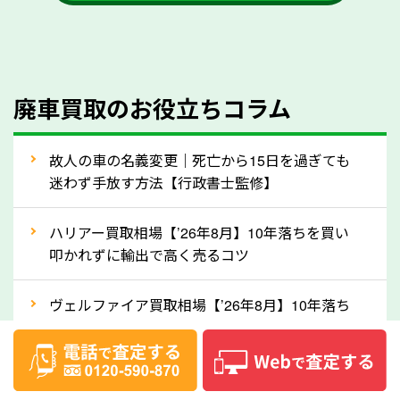
かを確認するようにしてください。福岡県のソコカラ
では、自動車税の還付金をお客様に返還しております
のでご安心ください。
④人気の車種は廃車でも高価買取が可能！
廃車買取のお役立ちコラム
人気の車種は廃車の状態でも、高価買取が可能です。
特にスポーツカー・トラックのほか、海外で人気の国
故人の車の名義変更｜死亡から15日を過ぎても
産車は高く買取が可能です。「廃車＝買取できない」
迷わず手放す方法【行政書士監修】
というイメージがありますが、福岡県の「ソコカラ」
なら廃車の車も適正価格で買取できます。他社で買取
ハリアー買取相場【’26年8月】10年落ちを買い
拒否となった車も価格がつく可能性があるので、諦め
叩かれずに輸出で高く売るコツ
ずに福岡県の「ソコカラ」にご相談ください。古い車
ヴェルファイア買取相場【’26年8月】10年落ち
でも高価買取が可能なケースは珍しくないため、まず
でも「輸出」で高く売るコツ
はWebで簡単にできる無料査定をお試しください。
実際の買取実績を、車のメーカーや状態ごとに「買取
デリカD:5買取相場【’26年8月】10年落ちを
実績」で確認できます。
「輸出」で高く売るコツ