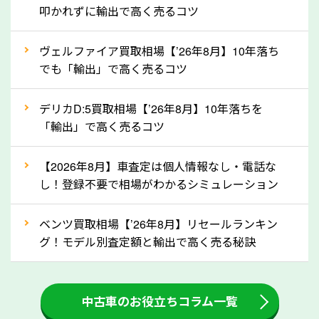
定を行い高価買取価格をつけやすくなります。
叩かれずに輸出で高く売るコツ
②自動車税の還付金は早く売るほど多く返
ヴェルファイア買取相場【’26年8月】10年落ち
ってきます！
でも「輸出」で高く売るコツ
自動車税の還付金は、先に年払いしていた自動車税が
月割りで返還されるものです。ですから、自動車税の
デリカD:5買取相場【’26年8月】10年落ちを
「輸出」で高く売るコツ
還付金は早めに売却するほど多く還付されます。不要
な車は早めに廃車手続きをしたほうが良いでしょう。
【2026年8月】車査定は個人情報なし・電話な
し！登録不要で相場がわかるシミュレーション
③自動車税の還付金の扱いについて確認し
ましょう！
ベンツ買取相場【’26年8月】リセールランキン
車を廃車にすると、自動車税の還付金を受け取ること
グ！モデル別査定額と輸出で高く売る秘訣
ができる場合があります。廃車買取業者の中には、還
付金をお客様に返還しない業者もあります。廃車査定
中古車のお役立ちコラム一覧
をする際には、自動車税の還付金の返還があるかどう