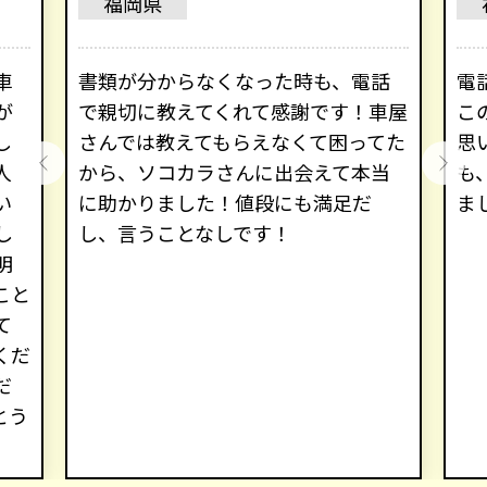
福岡県
車
書類が分からなくなった時も、電話
電
が
で親切に教えてくれて感謝です！車屋
こ
し
さんでは教えてもらえなくて困ってた
思
人
から、ソコカラさんに出会えて本当
も
い
に助かりました！値段にも満足だ
ま
し
し、言うことなしです！
明
こと
て
くだ
だ
とう