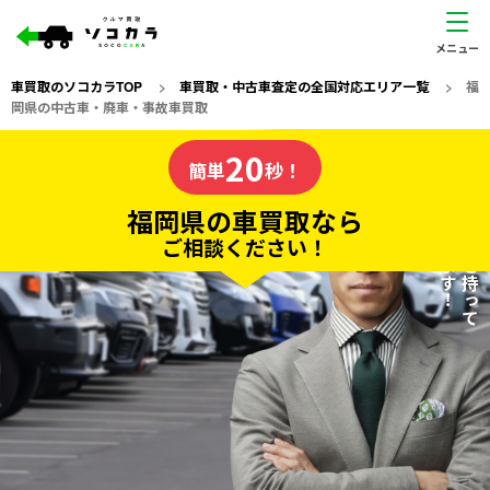
車買取のソコカラTOP
>
車買取・中古車査定の全国対応エリア一覧
>
福
岡県の中古車・廃車・事故車買取
福岡県
20
私たちが責任を持って
の車買取なら
簡単
秒！
査定いたします！
ソコカラの
福岡県の車買取なら
ご相談ください！
20
入力完了！
秒で
無料で
カンタンWeb査定
電話か出張か、高い方の査定を提案。
高価買取!
だから
ご依頼いただいたお車を丁寧に査定いたします