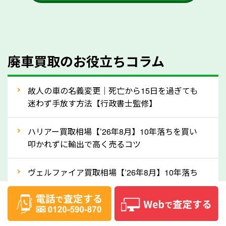
かを確認するようにしてください。福岡県のソコカラ
では、自動車税の還付金をお客様に返還しております
のでご安心ください。
④人気の車種は廃車でも高価買取が可能！
廃車買取のお役立ちコラム
人気の車種は廃車の状態でも、高価買取が可能です。
特にスポーツカー・トラックのほか、海外で人気の国
故人の車の名義変更｜死亡から15日を過ぎても
産車は高く買取が可能です。「廃車＝買取できない」
迷わず手放す方法【行政書士監修】
というイメージがありますが、福岡県の「ソコカラ」
なら廃車の車も適正価格で買取できます。他社で買取
ハリアー買取相場【’26年8月】10年落ちを買い
拒否となった車も価格がつく可能性があるので、諦め
叩かれずに輸出で高く売るコツ
ずに福岡県の「ソコカラ」にご相談ください。古い車
ヴェルファイア買取相場【’26年8月】10年落ち
でも高価買取が可能なケースは珍しくないため、まず
でも「輸出」で高く売るコツ
はWebで簡単にできる無料査定をお試しください。
実際の買取実績を、車のメーカーや状態ごとに「買取
デリカD:5買取相場【’26年8月】10年落ちを
実績」で確認できます。
「輸出」で高く売るコツ