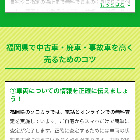
自宅やご指定の場所まで無料でお車の引き取りにお伺
もっと見る
いし、廃車までの手続きを無料でサポート代行させて
いただきます。古くなった車・廃車・事故車・故障車
など動かない車、水害車、不動車、乗らなくなってし
まった車、車検が切れて動かすことができない車でも
福岡県で中古車・廃車・事故車を高く
買取可能です。
売るためのコツ
ソコカラは世界１１０か国に独自の販売ネットワーク
を持ち、国内に自社物流網、自社ヤードをもっている
ため、中間マージンがかかりません。だから高価買取
を実現し、お客様に利益を還元することができるので
①車両についての情報を正確に伝えましょ
す。
う！
福岡県にお住まいであれば、まずはお気軽に（0120-
福岡県のソコカラでは、電話とオンラインでの無料査
590-870）までお問い合わせ下さい。
定を実施しています。ご自宅からスマホだけで簡単に
査定・ご相談・見積もりはすべて無料で行います。安
査定が完了します。正確に査定するためには車両の状
心してお問い合わせください。
態を正確に伝えていただく必要があります。車両の状