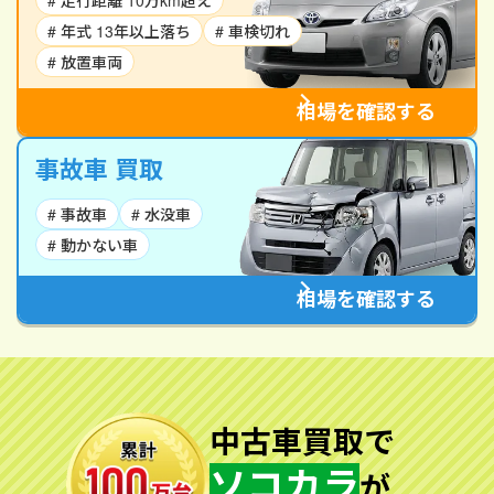
# 走行距離 10万km超え
# 年式 13年以上落ち
# 車検切れ
# 放置車両
相場を確認する
事故車 買取
# 事故車
# 水没車
# 動かない車
相場を確認する
中古車買取で
ソコカラ
が