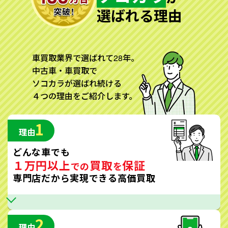
選ばれる理由
車買取業界で選ばれて28年。
中古車・車買取で
ソコカラが選ばれ続ける
４つの理由をご紹介します。
1
理由
どんな車でも
１万円以上
買取
保証
での
を
専門店だから実現できる高価買取
2
理由