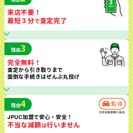
来店不要！
最短３分
査定完了
で
3
理由
完全無料！
査定から引き取りまで
面倒な手続きはぜんぶ丸投げ
4
理由
JPUC加盟で安心・安全！
不当な減額
行いません
は