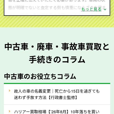
態が明確でないと査定する側も慎重にならざるを得ま
もっと見る
せん。廃車・事故車査定する際はできるだけ車検証を
ご準備ください。車検証があることで車両状態や年式
を正確に把握し、査定することができるため、査定価
格が上がりやすくなります。廃車・事故車査定の際に
中古車・廃車・事故車買取と
質問させていただく内容は以下の通りとなります。
手続きのコラム
メーカー／車種
年式
中古車のお役立ちコラム
型式／グレード
走行距離（例：約〇万キロ）
車検の満了日
故人の車の名義変更｜死亡から15日を過ぎても
迷わず手放す方法【行政書士監修】
内装や外装の状態
上記の情報を正確にお伝えいただくことで、正確な査
ハリアー買取相場【’26年8月】10年落ちを買い