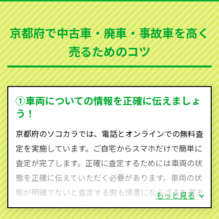
など動かない車、水害車、不動車、乗らなくなってし
まった車、車検が切れて動かすことができない車でも
京都府で中古車・廃車・事故車を高く
買取可能です。
売るためのコツ
ソコカラは世界１１０か国に独自の販売ネットワーク
を持ち、国内に自社物流網、自社ヤードをもっている
ため、中間マージンがかかりません。だから高価買取
を実現し、お客様に利益を還元することができるので
①車両についての情報を正確に伝えましょ
す。
う！
京都府にお住まいであれば、まずはお気軽に（0120-
京都府のソコカラでは、電話とオンラインでの無料査
590-870）までお問い合わせ下さい。
定を実施しています。ご自宅からスマホだけで簡単に
査定・ご相談・見積もりはすべて無料で行います。安
査定が完了します。正確に査定するためには車両の状
心してお問い合わせください。
態を正確に伝えていただく必要があります。車両の状
態が明確でないと査定する側も慎重にならざるを得ま
もっと見る
せん。廃車・事故車査定する際はできるだけ車検証を