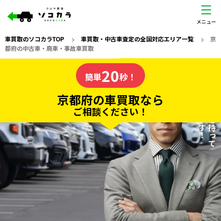
車買取のソコカラTOP
>
車買取・中古車査定の全国対応エリア一覧
>
京
都府の中古車・廃車・事故車買取
京都府
20
私たちが責任を持って
の車買取なら
簡単
秒！
査定いたします！
ソコカラの
京都府の車買取なら
ご相談ください！
20
入力完了！
秒で
無料で
カンタンWeb査定
電話か出張か、高い方の査定を提案。
高価買取!
だから
ご依頼いただいたお車を丁寧に査定いたします