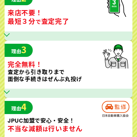
来店不要！
最短３分
査定完了
で
3
理由
完全無料！
査定から引き取りまで
面倒な手続きはぜんぶ丸投げ
4
理由
JPUC加盟で安心・安全！
不当な減額
行いません
は