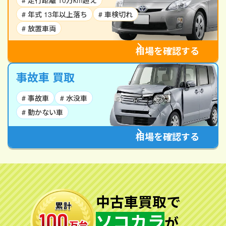
# 走行距離 10万km超え
# 年式 13年以上落ち
# 車検切れ
# 放置車両
相場を確認する
事故車 買取
# 事故車
# 水没車
# 動かない車
相場を確認する
中古車買取で
ソコカラ
が