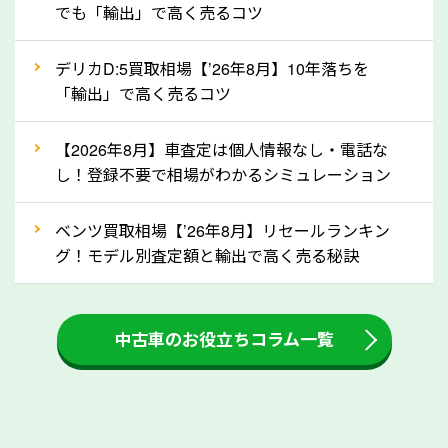
でも「輸出」で高く売るコツ
自動車税の還付金は、先に年払いしていた自動車税が
月割りで返還されるものです。ですから、自動車税の
デリカD:5買取相場【’26年8月】10年落ちを
「輸出」で高く売るコツ
還付金は早めに売却するほど多く還付されます。不要
な車は早めに廃車手続きをしたほうが良いでしょう。
【2026年8月】車査定は個人情報なし・電話な
し！登録不要で相場がわかるシミュレーション
③自動車税の還付金の扱いについて確認し
ましょう！
ベンツ買取相場【’26年8月】リセールランキン
車を廃車にすると、自動車税の還付金を受け取ること
グ！モデル別査定額と輸出で高く売る秘訣
ができる場合があります。廃車買取業者の中には、還
付金をお客様に返還しない業者もあります。廃車査定
中古車のお役立ちコラム一覧
をする際には、自動車税の還付金の返還があるかどう
かを確認するようにしてください。京都府のソコカラ
では、自動車税の還付金をお客様に返還しております
のでご安心ください。