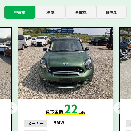
中古車
廃車
事故車
故障車
22
買取金額
万円
BMW
メーカー