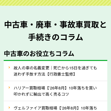
ご準備ください。車検証があることで車両状態や年式
を正確に把握し、査定することができるため、査定価
格が上がりやすくなります。廃車・事故車査定の際に
中古車・廃車・事故車買取と
質問させていただく内容は以下の通りとなります。
手続きのコラム
メーカー／車種
年式
中古車のお役立ちコラム
型式／グレード
走行距離（例：約〇万キロ）
車検の満了日
故人の車の名義変更｜死亡から15日を過ぎても
迷わず手放す方法【行政書士監修】
内装や外装の状態
上記の情報を正確にお伝えいただくことで、正確な査
ハリアー買取相場【’26年8月】10年落ちを買い
定を行い高価買取価格をつけやすくなります。
叩かれずに輸出で高く売るコツ
②自動車税の還付金は早く売るほど多く返
ヴェルファイア買取相場【’26年8月】10年落ち
ってきます！