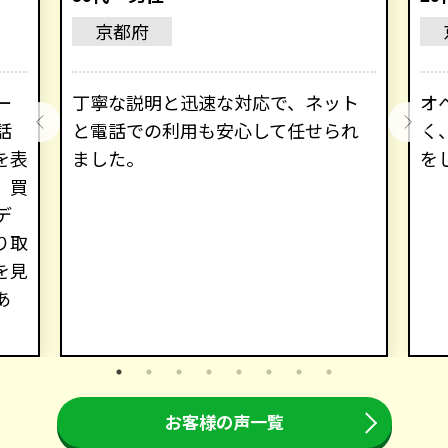
京都府
ー
丁寧な説明と迅速な対応で、ネット
オ
話
と電話での利用も安心して任せられ
く
を表
ました。
を
。買
デ
り取
を見
あ
お客様の声一覧