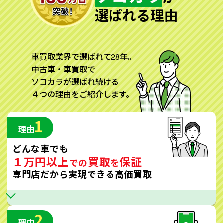
選ばれる理由
車買取業界で選ばれて28年。
中古車・車買取で
ソコカラが選ばれ続ける
４つの理由をご紹介します。
1
理由
どんな車でも
１万円以上
買取
保証
での
を
専門店だから実現できる高価買取
2
理由