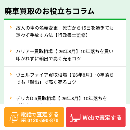
④人気の車種は廃車でも高価買取が可能！
廃車買取のお役立ちコラム
人気の車種は廃車の状態でも、高価買取が可能です。
特にスポーツカー・トラックのほか、海外で人気の国
故人の車の名義変更｜死亡から15日を過ぎても
産車は高く買取が可能です。「廃車＝買取できない」
迷わず手放す方法【行政書士監修】
というイメージがありますが、京都府の「ソコカラ」
なら廃車の車も適正価格で買取できます。他社で買取
ハリアー買取相場【’26年8月】10年落ちを買い
拒否となった車も価格がつく可能性があるので、諦め
叩かれずに輸出で高く売るコツ
ずに京都府の「ソコカラ」にご相談ください。古い車
ヴェルファイア買取相場【’26年8月】10年落ち
でも高価買取が可能なケースは珍しくないため、まず
でも「輸出」で高く売るコツ
はWebで簡単にできる無料査定をお試しください。
実際の買取実績を、車のメーカーや状態ごとに「買取
デリカD:5買取相場【’26年8月】10年落ちを
実績」で確認できます。
「輸出」で高く売るコツ
⑤車内の簡単な清掃で買取価格アップも！
【2026年8月】車査定は個人情報なし・電話な
しばらく乗っていない車は、車内のシートや座席の下
し！登録不要で相場がわかるシミュレーション