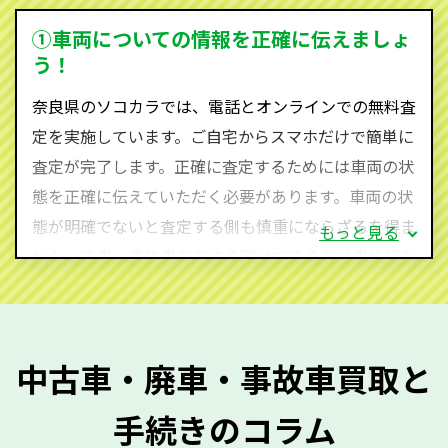
を実現し、お客様に利益を還元することができるので
①車両についての情報を正確に伝えましょ
す。
う！
奈良県にお住まいであれば、まずはお気軽に（0120-
奈良県のソコカラでは、電話とオンラインでの無料査
590-870）までお問い合わせ下さい。
定を実施しています。ご自宅からスマホだけで簡単に
査定・ご相談・見積もりはすべて無料で行います。安
査定が完了します。正確に査定するためには車両の状
心してお問い合わせください。
態を正確に伝えていただく必要があります。車両の状
態が明確でないと査定する側も慎重にならざるを得ま
もっと見る
せん。廃車・事故車査定する際はできるだけ車検証を
ご準備ください。車検証があることで車両状態や年式
を正確に把握し、査定することができるため、査定価
格が上がりやすくなります。廃車・事故車査定の際に
中古車・廃車・事故車買取と
質問させていただく内容は以下の通りとなります。
手続きのコラム
メーカー／車種