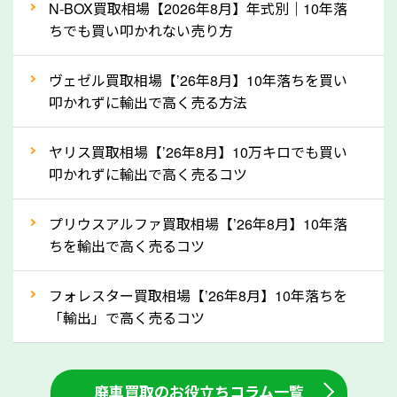
なら廃車の車も適正価格で買取できます。他社で買取
N-BOX買取相場【2026年8月】年式別｜10年落
拒否となった車も価格がつく可能性があるので、諦め
ちでも買い叩かれない売り方
ずに奈良県の「ソコカラ」にご相談ください。古い車
ヴェゼル買取相場【’26年8月】10年落ちを買い
でも高価買取が可能なケースは珍しくないため、まず
叩かれずに輸出で高く売る方法
はWebで簡単にできる無料査定をお試しください。
実際の買取実績を、車のメーカーや状態ごとに「買取
ヤリス買取相場【’26年8月】10万キロでも買い
実績」で確認できます。
叩かれずに輸出で高く売るコツ
⑤車内の簡単な清掃で買取価格アップも！
プリウスアルファ買取相場【’26年8月】10年落
しばらく乗っていない車は、車内のシートや座席の下
ちを輸出で高く売るコツ
が汚れていることも多いです。シミや汚れが付着して
いると、買取査定時に影響する可能性も考えられま
フォレスター買取相場【’26年8月】10年落ちを
す。車内の汚れは簡単な清掃だけで取り除けることも
「輸出」で高く売るコツ
多いため、査定前にチェックして、清掃をしておくの
も高く売るためのコツです。洗車に関しては、特別に
大きな汚れがない限り必要はありません。査定に影響
廃車買取のお役立ちコラム一覧