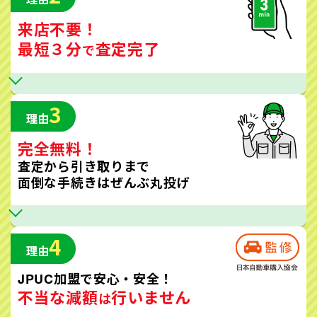
来店不要！
最短３分
査定完了
で
3
理由
完全無料！
査定から引き取りまで
面倒な手続きはぜんぶ丸投げ
4
理由
JPUC加盟で安心・安全！
不当な減額
行いません
は