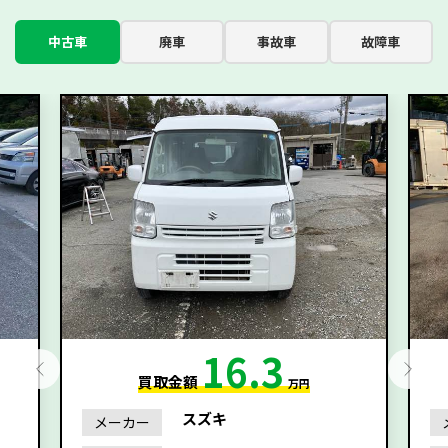
中古車
廃車
事故車
故障車
16.3
買取金額
万円
スズキ
メーカー