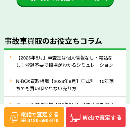
するケースは少ないため、そのままお持ちいただいて
も大丈夫です。また、傷や破損がある場合、事前に修
理して査定する方法もあります。しかし、修理によっ
て上がる査定金額よりも、修理費用が高くなることも
事故車買取のお役立ちコラム
あるため、まずは奈良県のソコカラへ車の状態につい
てお気軽にご相談ください。
⑥車の需要が高まるタイミングで売るのも
【2026年8月】車査定は個人情報なし・電話な
高価買取のポイント！
し！登録不要で相場がわかるシミュレーション
車を高く売るのなら、需要の高いタイミングを狙って
N-BOX買取相場【2026年8月】年式別｜10年落
買取依頼をするのもポイントです。車にも需要の高い
ちでも買い叩かれない売り方
時期と低い時期があり、低い時期だと査定金額が抑え
めになる可能性もあります。逆に需要が高い時期であ
ヴェゼル買取相場【’26年8月】10年落ちを買い
れば、高い価格でも買取やすくなります。一般的に新
叩かれずに輸出で高く売る方法
生活に向けた準備を始める1〜3月ごろは、中古車の
ヤリス買取相場【’26年8月】10万キロでも買い
需要が高いです。また、転職者が多い9〜10月ごろ