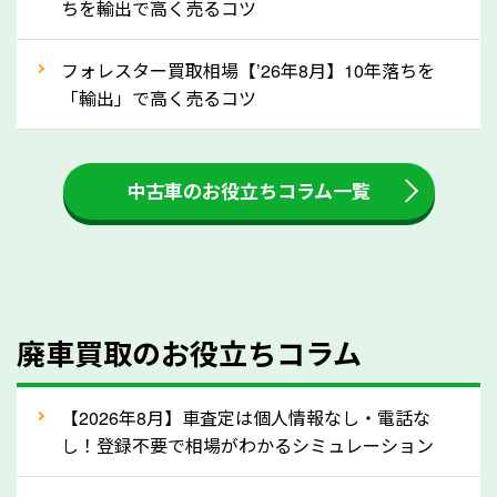
ちを輸出で高く売るコツ
③自動車税の還付金の扱いについて確認し
ましょう！
フォレスター買取相場【’26年8月】10年落ちを
車を廃車にすると、自動車税の還付金を受け取ること
「輸出」で高く売るコツ
ができる場合があります。廃車買取業者の中には、還
付金をお客様に返還しない業者もあります。廃車査定
中古車のお役立ちコラム一覧
をする際には、自動車税の還付金の返還があるかどう
かを確認するようにしてください。奈良県のソコカラ
では、自動車税の還付金をお客様に返還しております
のでご安心ください。
④人気の車種は廃車でも高価買取が可能！
廃車買取のお役立ちコラム
人気の車種は廃車の状態でも、高価買取が可能です。
特にスポーツカー・トラックのほか、海外で人気の国
【2026年8月】車査定は個人情報なし・電話な
産車は高く買取が可能です。「廃車＝買取できない」
し！登録不要で相場がわかるシミュレーション
というイメージがありますが、奈良県の「ソコカラ」