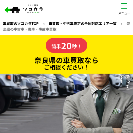
車買取のソコカラTOP
>
車買取・中古車査定の全国対応エリア一覧
>
奈
良県の中古車・廃車・事故車買取
奈良県
20
私たちが責任を持って
の車買取なら
簡単
秒！
査定いたします！
ソコカラの
奈良県の車買取なら
ご相談ください！
20
入力完了！
秒で
無料で
カンタンWeb査定
電話か出張か、高い方の査定を提案。
高価買取!
だから
ご依頼いただいたお車を丁寧に査定いたします