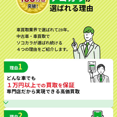
選ばれる理由
車買取業界で選ばれて28年。
中古車・車買取で
ソコカラが選ばれ続ける
４つの理由をご紹介します。
1
理由
どんな車でも
１万円以上
買取
保証
での
を
専門店だから実現できる高価買取
2
理由