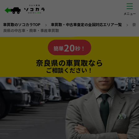
車買取のソコカラTOP
>
車買取・中古車査定の全国対応エリア一覧
>
奈
良県の中古車・廃車・事故車買取
奈良県
20
私たちが責任を持って
の車買取なら
簡単
秒！
査定いたします！
ソコカラの
奈良県の車買取なら
ご相談ください！
20
入力完了！
秒で
無料で
カンタンWeb査定
電話か出張か、高い方の査定を提案。
高価買取!
だから
ご依頼いただいたお車を丁寧に査定いたします