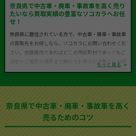
奈良県で中古車・廃車・事故車を高く売り
たいなら買取実績の豊富なソコカラへお任
せ！
奈良県に居住されている方で、中古車・廃車・事故車
の買取先をお探しなら、ソコカラにお問い合わせくだ
さい。奈良県内であればどこの市区町村であってもご
自宅やご指定の場所まで無料でお車の引き取りにお伺
もっと見る
いし、廃車までの手続きを無料でサポート代行させて
いただきます。古くなった車・廃車・事故車・故障車
など動かない車、水害車、不動車、乗らなくなってし
まった車、車検が切れて動かすことができない車でも
奈良県で中古車・廃車・事故車を高く
買取可能です。
売るためのコツ
ソコカラは世界１１０か国に独自の販売ネットワーク
を持ち、国内に自社物流網、自社ヤードをもっている
ため、中間マージンがかかりません。だから高価買取