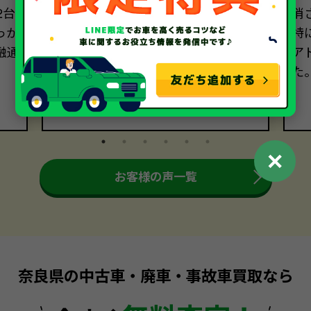
2台
を進めることができました。一つひ
消
っか
とつの質問にも分かりやすく答えてい
特
融通
ただき、本当に感謝しております。あ
ア
りがとうございました。
た
✕
お客様の声一覧
奈良県の中古車・廃車・事故車買取なら