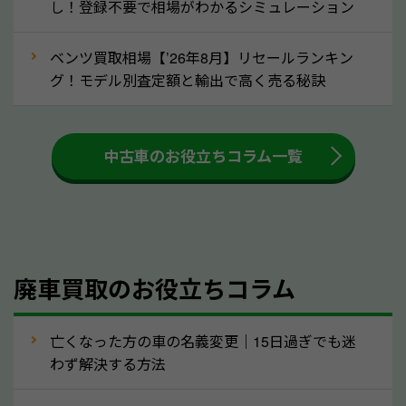
し！登録不要で相場がわかるシミュレーション
③自動車税の還付金の扱いについて確認し
ましょう！
ベンツ買取相場【’26年8月】リセールランキン
車を廃車にすると、自動車税の還付金を受け取ること
グ！モデル別査定額と輸出で高く売る秘訣
ができる場合があります。廃車買取業者の中には、還
付金をお客様に返還しない業者もあります。廃車査定
中古車のお役立ちコラム一覧
をする際には、自動車税の還付金の返還があるかどう
かを確認するようにしてください。奈良県のソコカラ
では、自動車税の還付金をお客様に返還しております
のでご安心ください。
④人気の車種は廃車でも高価買取が可能！
廃車買取のお役立ちコラム
人気の車種は廃車の状態でも、高価買取が可能です。
特にスポーツカー・トラックのほか、海外で人気の国
亡くなった方の車の名義変更｜15日過ぎでも迷
産車は高く買取が可能です。「廃車＝買取できない」
わず解決する方法
というイメージがありますが、奈良県の「ソコカラ」