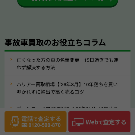
するケースは少ないため、そのままお持ちいただいて
も大丈夫です。また、傷や破損がある場合、事前に修
理して査定する方法もあります。しかし、修理によっ
て上がる査定金額よりも、修理費用が高くなることも
事故車買取のお役立ちコラム
あるため、まずは奈良県のソコカラへ車の状態につい
てお気軽にご相談ください。
⑥車の需要が高まるタイミングで売るのも
亡くなった方の車の名義変更｜15日過ぎでも迷
高価買取のポイント！
わず解決する方法
車を高く売るのなら、需要の高いタイミングを狙って
ハリアー買取相場【’26年8月】10年落ちを買い
買取依頼をするのもポイントです。車にも需要の高い
叩かれずに輸出で高く売るコツ
時期と低い時期があり、低い時期だと査定金額が抑え
めになる可能性もあります。逆に需要が高い時期であ
ヴェルファイア買取相場【’26年8月】10年落ち
れば、高い価格でも買取やすくなります。一般的に新
でも「輸出」で高く売るコツ
生活に向けた準備を始める1〜3月ごろは、中古車の
デリカD:5買取相場【’26年8月】10年落ちを
需要が高いです。また、転職者が多い9〜10月ごろ