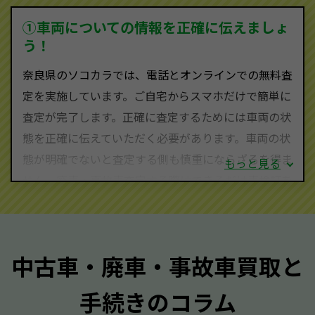
を実現し、お客様に利益を還元することができるので
①車両についての情報を正確に伝えましょ
す。
う！
奈良県にお住まいであれば、まずはお気軽に（0120-
奈良県のソコカラでは、電話とオンラインでの無料査
590-870）までお問い合わせ下さい。
定を実施しています。ご自宅からスマホだけで簡単に
査定・ご相談・見積もりはすべて無料で行います。安
査定が完了します。正確に査定するためには車両の状
心してお問い合わせください。
態を正確に伝えていただく必要があります。車両の状
態が明確でないと査定する側も慎重にならざるを得ま
もっと見る
せん。廃車・事故車査定する際はできるだけ車検証を
ご準備ください。車検証があることで車両状態や年式
を正確に把握し、査定することができるため、査定価
格が上がりやすくなります。廃車・事故車査定の際に
中古車・廃車・事故車買取と
質問させていただく内容は以下の通りとなります。
手続きのコラム
メーカー／車種