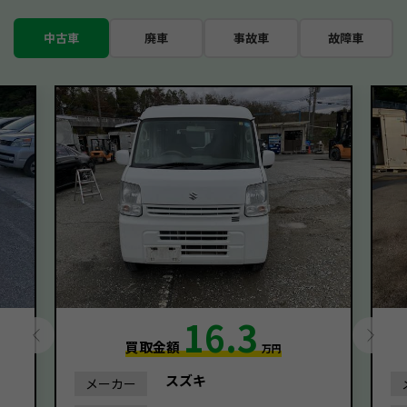
中古車
廃車
事故車
故障車
16.3
買取金額
万円
スズキ
メーカー