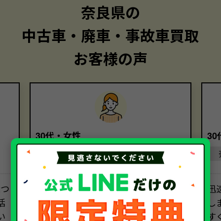
奈良県の
中古車・廃車・事故車買取
お客様の声
30代・女性
3
奈良県
2つ
初めての車の売却で、不安と疑問で
迅
括
いっぱいでしたが、担当者の方の丁
し
い
寧なご説明のおかげで、安心して取引
す