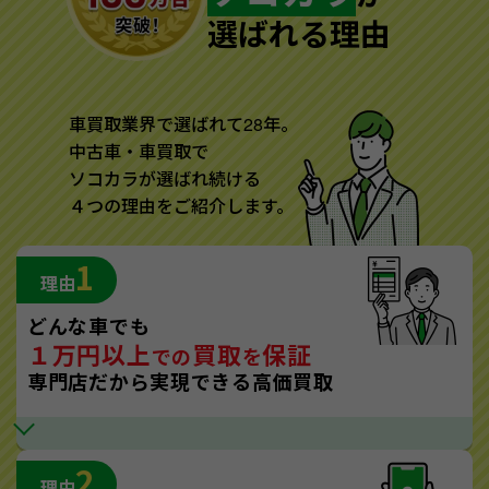
選ばれる理由
車買取業界で選ばれて28年。
中古車・車買取で
ソコカラが選ばれ続ける
４つの理由をご紹介します。
1
理由
どんな車でも
１万円以上
買取
保証
での
を
専門店だから実現できる高価買取
2
理由