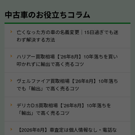
年式
中古車のお役立ちコラム
型式／グレード
走行距離（例：約〇万キロ）
車検の満了日
亡くなった方の車の名義変更｜15日過ぎでも迷
わず解決する方法
内装や外装の状態
上記の情報を正確にお伝えいただくことで、正確な査
ハリアー買取相場【’26年8月】10年落ちを買い
定を行い高価買取価格をつけやすくなります。
叩かれずに輸出で高く売るコツ
②自動車税の還付金は早く売るほど多く返
ヴェルファイア買取相場【’26年8月】10年落ち
ってきます！
でも「輸出」で高く売るコツ
自動車税の還付金は、先に年払いしていた自動車税が
月割りで返還されるものです。ですから、自動車税の
デリカD:5買取相場【’26年8月】10年落ちを
「輸出」で高く売るコツ
還付金は早めに売却するほど多く還付されます。不要
な車は早めに廃車手続きをしたほうが良いでしょう。
【2026年8月】車査定は個人情報なし・電話な