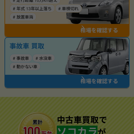
# 走行距離 10万km超え
# 年式 13年以上落ち
# 車検切れ
# 放置車両
相場を確認する
事故車 買取
# 事故車
# 水没車
# 動かない車
相場を確認する
中古車買取で
ソコカラ
が