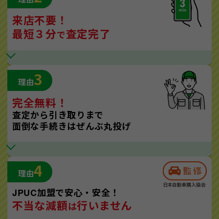
来店不要！
最短３分
査定完了
で
3
理由
完全無料！
査定から引き取りまで
面倒な手続きはぜんぶ丸投げ
4
理由
JPUC加盟で安心・安全！
不当な減額
行いません
は