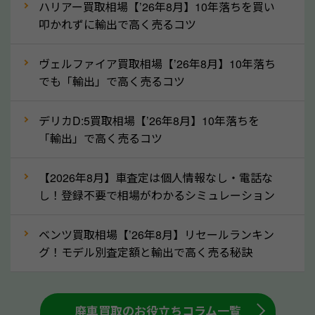
なら廃車の車も適正価格で買取できます。他社で買取
ハリアー買取相場【’26年8月】10年落ちを買い
拒否となった車も価格がつく可能性があるので、諦め
叩かれずに輸出で高く売るコツ
ずに奈良県の「ソコカラ」にご相談ください。古い車
ヴェルファイア買取相場【’26年8月】10年落ち
でも高価買取が可能なケースは珍しくないため、まず
でも「輸出」で高く売るコツ
はWebで簡単にできる無料査定をお試しください。
実際の買取実績を、車のメーカーや状態ごとに「買取
デリカD:5買取相場【’26年8月】10年落ちを
実績」で確認できます。
「輸出」で高く売るコツ
⑤車内の簡単な清掃で買取価格アップも！
【2026年8月】車査定は個人情報なし・電話な
しばらく乗っていない車は、車内のシートや座席の下
し！登録不要で相場がわかるシミュレーション
が汚れていることも多いです。シミや汚れが付着して
いると、買取査定時に影響する可能性も考えられま
ベンツ買取相場【’26年8月】リセールランキン
す。車内の汚れは簡単な清掃だけで取り除けることも
グ！モデル別査定額と輸出で高く売る秘訣
多いため、査定前にチェックして、清掃をしておくの
も高く売るためのコツです。洗車に関しては、特別に
大きな汚れがない限り必要はありません。査定に影響
廃車買取のお役立ちコラム一覧