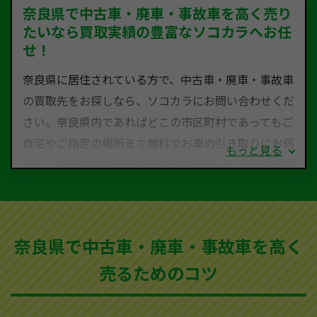
奈良県で中古車・廃車・事故車を高く売り
たいなら買取実績の豊富なソコカラへお任
せ！
奈良県に居住されている方で、中古車・廃車・事故車
の買取先をお探しなら、ソコカラにお問い合わせくだ
さい。奈良県内であればどこの市区町村であってもご
自宅やご指定の場所まで無料でお車の引き取りにお伺
もっと見る
いし、廃車までの手続きを無料でサポート代行させて
いただきます。古くなった車・廃車・事故車・故障車
など動かない車、水害車、不動車、乗らなくなってし
まった車、車検が切れて動かすことができない車でも
奈良県で中古車・廃車・事故車を高く
買取可能です。
売るためのコツ
ソコカラは世界１１０か国に独自の販売ネットワーク
を持ち、国内に自社物流網、自社ヤードをもっている
ため、中間マージンがかかりません。だから高価買取