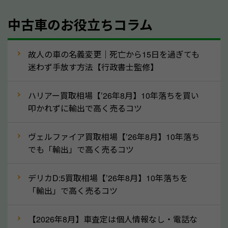
年式
中古車のお役立ちコラム
型式／グレード
走行距離（例：約〇万キロ）
車検の満了日
故人の車の名義変更｜死亡から15日を過ぎても
迷わず手放す方法【行政書士監修】
内装や外装の状態
上記の情報を正確にお伝えいただくことで、正確な査
ハリアー買取相場【’26年8月】10年落ちを買い
定を行い高価買取価格をつけやすくなります。
叩かれずに輸出で高く売るコツ
②自動車税の還付金は早く売るほど多く返
ヴェルファイア買取相場【’26年8月】10年落ち
ってきます！
でも「輸出」で高く売るコツ
自動車税の還付金は、先に年払いしていた自動車税が
月割りで返還されるものです。ですから、自動車税の
デリカD:5買取相場【’26年8月】10年落ちを
「輸出」で高く売るコツ
還付金は早めに売却するほど多く還付されます。不要
な車は早めに廃車手続きをしたほうが良いでしょう。
【2026年8月】車査定は個人情報なし・電話な