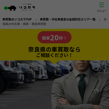
車買取のソコカラTOP
>
車買取・中古車査定の全国対応エリア一覧
>
奈
良県の中古車・廃車・事故車買取
奈良県
20
私たちが責任を持って
の車買取なら
簡単
秒！
査定いたします！
ソコカラの
奈良県の車買取なら
ご相談ください！
20
入力完了！
秒で
無料で
カンタンWeb査定
電話か出張か、高い方の査定を提案。
高価買取!
だから
ご依頼いただいたお車を丁寧に査定いたします