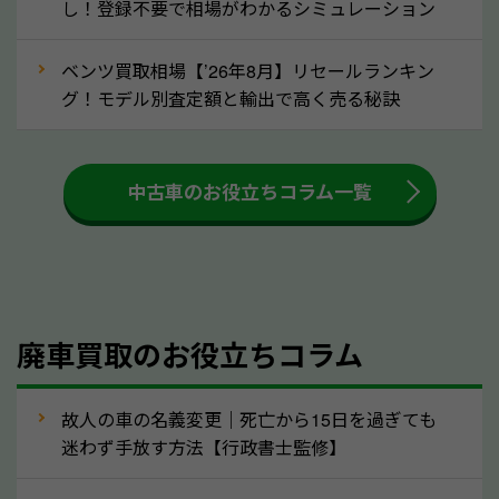
し！登録不要で相場がわかるシミュレーション
③自動車税の還付金の扱いについて確認し
ましょう！
ベンツ買取相場【’26年8月】リセールランキン
車を廃車にすると、自動車税の還付金を受け取ること
グ！モデル別査定額と輸出で高く売る秘訣
ができる場合があります。廃車買取業者の中には、還
付金をお客様に返還しない業者もあります。廃車査定
中古車のお役立ちコラム一覧
をする際には、自動車税の還付金の返還があるかどう
かを確認するようにしてください。奈良県のソコカラ
では、自動車税の還付金をお客様に返還しております
のでご安心ください。
④人気の車種は廃車でも高価買取が可能！
廃車買取のお役立ちコラム
人気の車種は廃車の状態でも、高価買取が可能です。
特にスポーツカー・トラックのほか、海外で人気の国
故人の車の名義変更｜死亡から15日を過ぎても
産車は高く買取が可能です。「廃車＝買取できない」
迷わず手放す方法【行政書士監修】
というイメージがありますが、奈良県の「ソコカラ」