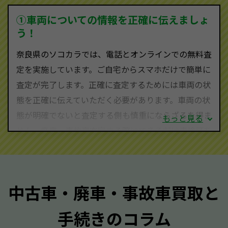
を実現し、お客様に利益を還元することができるので
①車両についての情報を正確に伝えましょ
す。
う！
奈良県にお住まいであれば、まずはお気軽に（0120-
奈良県のソコカラでは、電話とオンラインでの無料査
590-870）までお問い合わせ下さい。
定を実施しています。ご自宅からスマホだけで簡単に
査定・ご相談・見積もりはすべて無料で行います。安
査定が完了します。正確に査定するためには車両の状
心してお問い合わせください。
態を正確に伝えていただく必要があります。車両の状
態が明確でないと査定する側も慎重にならざるを得ま
もっと見る
せん。廃車・事故車査定する際はできるだけ車検証を
ご準備ください。車検証があることで車両状態や年式
を正確に把握し、査定することができるため、査定価
格が上がりやすくなります。廃車・事故車査定の際に
中古車・廃車・事故車買取と
質問させていただく内容は以下の通りとなります。
手続きのコラム
メーカー／車種