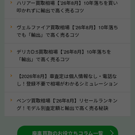
なら廃車の車も適正価格で買取できます。他社で買取
ハリアー買取相場【’26年8月】10年落ちを買い
拒否となった車も価格がつく可能性があるので、諦め
叩かれずに輸出で高く売るコツ
ずに奈良県の「ソコカラ」にご相談ください。古い車
ヴェルファイア買取相場【’26年8月】10年落ち
でも高価買取が可能なケースは珍しくないため、まず
でも「輸出」で高く売るコツ
はWebで簡単にできる無料査定をお試しください。
実際の買取実績を、車のメーカーや状態ごとに「買取
デリカD:5買取相場【’26年8月】10年落ちを
実績」で確認できます。
「輸出」で高く売るコツ
⑤車内の簡単な清掃で買取価格アップも！
【2026年8月】車査定は個人情報なし・電話な
しばらく乗っていない車は、車内のシートや座席の下
し！登録不要で相場がわかるシミュレーション
が汚れていることも多いです。シミや汚れが付着して
いると、買取査定時に影響する可能性も考えられま
ベンツ買取相場【’26年8月】リセールランキン
す。車内の汚れは簡単な清掃だけで取り除けることも
グ！モデル別査定額と輸出で高く売る秘訣
多いため、査定前にチェックして、清掃をしておくの
も高く売るためのコツです。洗車に関しては、特別に
大きな汚れがない限り必要はありません。査定に影響
廃車買取のお役立ちコラム一覧