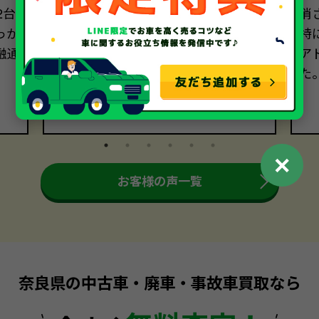
2台
を進めることができました。一つひ
消
っか
とつの質問にも分かりやすく答えてい
特
融通
ただき、本当に感謝しております。あ
ア
りがとうございました。
た
✕
お客様の声一覧
奈良県の中古車・廃車・事故車買取なら