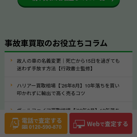
するケースは少ないため、そのままお持ちいただいて
も大丈夫です。また、傷や破損がある場合、事前に修
理して査定する方法もあります。しかし、修理によっ
て上がる査定金額よりも、修理費用が高くなることも
事故車買取のお役立ちコラム
あるため、まずは奈良県のソコカラへ車の状態につい
てお気軽にご相談ください。
⑥車の需要が高まるタイミングで売るのも
故人の車の名義変更｜死亡から15日を過ぎても
高価買取のポイント！
迷わず手放す方法【行政書士監修】
車を高く売るのなら、需要の高いタイミングを狙って
ハリアー買取相場【’26年8月】10年落ちを買い
買取依頼をするのもポイントです。車にも需要の高い
叩かれずに輸出で高く売るコツ
時期と低い時期があり、低い時期だと査定金額が抑え
めになる可能性もあります。逆に需要が高い時期であ
ヴェルファイア買取相場【’26年8月】10年落ち
れば、高い価格でも買取やすくなります。一般的に新
でも「輸出」で高く売るコツ
生活に向けた準備を始める1〜3月ごろは、中古車の
デリカD:5買取相場【’26年8月】10年落ちを
需要が高いです。また、転職者が多い9〜10月ごろ