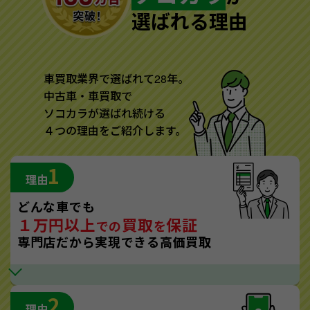
選ばれる理由
車買取業界で選ばれて28年。
中古車・車買取で
ソコカラが選ばれ続ける
４つの理由をご紹介します。
1
理由
どんな車でも
１万円以上
買取
保証
での
を
専門店だから実現できる高価買取
2
理由