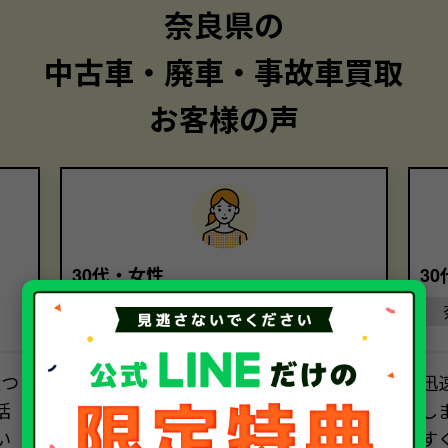
奈良県の
中古車・廃車・事故車買取
お客様の声
30代・女性
3
奈良県
2つ
初めての車の売却で、不安と疑問で
迅
括
いっぱいでしたが、担当者の方の丁
し
い
寧なご説明のおかげで、安心して取引
す