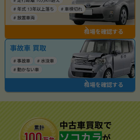
# 走行距離 10万km超え
# 年式 13年以上落ち
# 車検切れ
# 放置車両
相場を確認する
事故車 買取
# 事故車
# 水没車
# 動かない車
相場を確認する
中古車買取で
ソコカラ
が