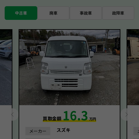
中古車
廃車
事故車
故障車
16.3
買取金額
万円
スズキ
メーカー