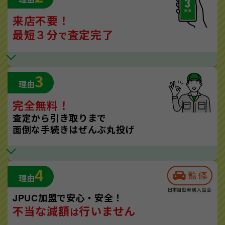
来店不要！
最短３分
査定完了
で
3
理由
完全無料！
査定から引き取りまで
面倒な手続きはぜんぶ丸投げ
4
理由
JPUC加盟で安心・安全！
不当な減額
行いません
は