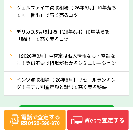
②自動車税の還付金は早く売るほど多く返
ヴェルファイア買取相場【’26年8月】10年落ち
ってきます！
でも「輸出」で高く売るコツ
自動車税の還付金は、先に年払いしていた自動車税が
月割りで返還されるものです。ですから、自動車税の
デリカD:5買取相場【’26年8月】10年落ちを
「輸出」で高く売るコツ
還付金は早めに売却するほど多く還付されます。不要
な車は早めに廃車手続きをしたほうが良いでしょう。
【2026年8月】車査定は個人情報なし・電話な
し！登録不要で相場がわかるシミュレーション
③自動車税の還付金の扱いについて確認し
ましょう！
ベンツ買取相場【’26年8月】リセールランキン
車を廃車にすると、自動車税の還付金を受け取ること
グ！モデル別査定額と輸出で高く売る秘訣
ができる場合があります。廃車買取業者の中には、還
付金をお客様に返還しない業者もあります。廃車査定
中古車のお役立ちコラム一覧
をする際には、自動車税の還付金の返還があるかどう
かを確認するようにしてください。大阪府のソコカラ
では、自動車税の還付金をお客様に返還しております