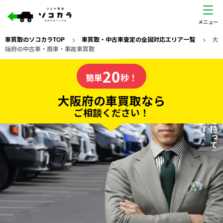
車買取のソコカラTOP
>
車買取・中古車査定の全国対応エリア一覧
>
大
阪府の中古車・廃車・事故車買取
大阪府
20
私たちが責任を持って
の車買取なら
簡単
秒！
査定いたします！
ソコカラの
大阪府の車買取なら
ご相談ください！
20
入力完了！
秒で
無料で
カンタンWeb査定
電話か出張か、高い方の査定を提案。
高価買取!
だから
ご依頼いただいたお車を丁寧に査定いたします