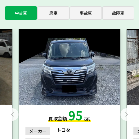
中古車
廃車
事故車
故障車
95
買取金額
万円
トヨタ
メーカー