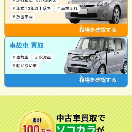
# 走行距離 10万km超え
# 年式 13年以上落ち
# 車検切れ
# 放置車両
相場を確認する
事故車 買取
# 事故車
# 水没車
# 動かない車
相場を確認する
中古車買取で
ソコカラ
が