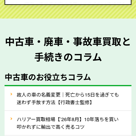
せん。廃車・事故車査定する際はできるだけ車検証を
ご準備ください。車検証があることで車両状態や年式
を正確に把握し、査定することができるため、査定価
格が上がりやすくなります。廃車・事故車査定の際に
中古車・廃車・事故車買取と
質問させていただく内容は以下の通りとなります。
手続きのコラム
メーカー／車種
年式
中古車のお役立ちコラム
型式／グレード
走行距離（例：約〇万キロ）
車検の満了日
故人の車の名義変更｜死亡から15日を過ぎても
迷わず手放す方法【行政書士監修】
内装や外装の状態
上記の情報を正確にお伝えいただくことで、正確な査
ハリアー買取相場【’26年8月】10年落ちを買い
定を行い高価買取価格をつけやすくなります。
叩かれずに輸出で高く売るコツ