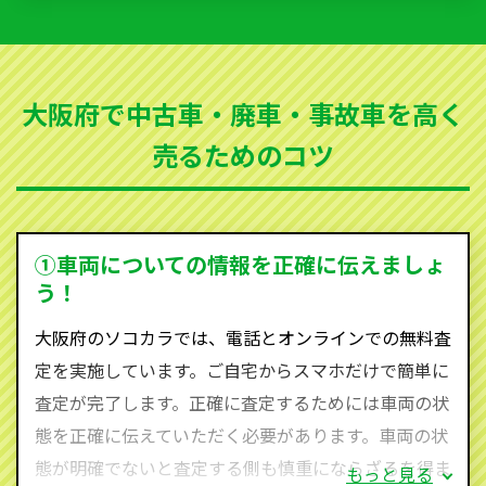
いただきます。古くなった車・廃車・事故車・故障車
など動かない車、水害車、不動車、乗らなくなってし
まった車、車検が切れて動かすことができない車でも
大阪府で中古車・廃車・事故車を高く
買取可能です。
売るためのコツ
ソコカラは世界１１０か国に独自の販売ネットワーク
を持ち、国内に自社物流網、自社ヤードをもっている
ため、中間マージンがかかりません。だから高価買取
を実現し、お客様に利益を還元することができるので
①車両についての情報を正確に伝えましょ
す。
う！
大阪府にお住まいであれば、まずはお気軽に（0120-
大阪府のソコカラでは、電話とオンラインでの無料査
590-870）までお問い合わせ下さい。
定を実施しています。ご自宅からスマホだけで簡単に
査定・ご相談・見積もりはすべて無料で行います。安
査定が完了します。正確に査定するためには車両の状
心してお問い合わせください。
態を正確に伝えていただく必要があります。車両の状
態が明確でないと査定する側も慎重にならざるを得ま
もっと見る