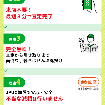
来店不要！
最短３分
査定完了
で
3
理由
完全無料！
査定から引き取りまで
面倒な手続きはぜんぶ丸投げ
4
理由
JPUC加盟で安心・安全！
不当な減額
行いません
は