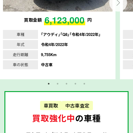
6,123,000
買取金額
円
車種
｢アウディ｣｢Q8｣｢令和4年/2022年｣
年式
令和4年/2022年
走行距離
9,755Km
車の状態
中古車
車買取
中古車査定
買取強化中
の車種