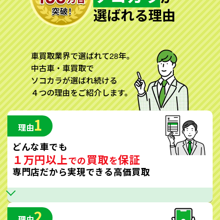
選ばれる理由
車買取業界で選ばれて28年。
中古車・車買取で
ソコカラが選ばれ続ける
４つの理由をご紹介します。
1
理由
どんな車でも
１万円以上
買取
保証
での
を
専門店だから実現できる高価買取
2
理由