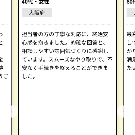
40代・女性
6
大阪府
っ
担当者の方の丁寧な対応に、終始安
最
と
心感を抱きました。的確な回答と、
し
。
相談しやすい雰囲気づくりに感謝し
か
金
ています。スムーズなやり取りで、不
満
嬉
安なく手続きを終えることができま
た
うご
した。