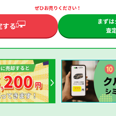
ぜひお売りください！
まずは
定する
査