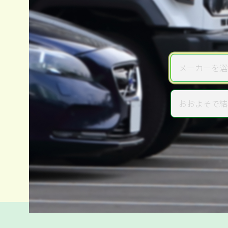
メーカーを選
メーカー
おおよそで結
年式
電話か出張か、高い方の査定を
高価買取
だから