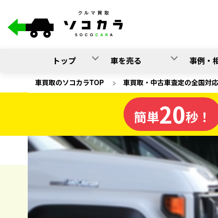
トップ
車を売る
事例・
車買取のソコカラTOP
>
車買取・中古車査定の全国対
20
大阪府
簡単
秒！
の車買取
ソコカラの