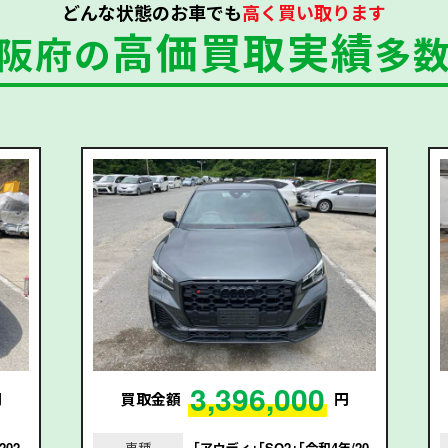
どんな状態のお車でも
高く買い取ります
高価買取実績
阪府の
多
3,396,000
円
買取金額
円
202
車種
｢アウディ｣｢SQ2｣｢令和4年/20