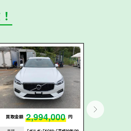
数！
2,994,000
買取金額
円
買取金額
車種
｢ボルボ｣｢XC60｣｢平成30年/20
車種