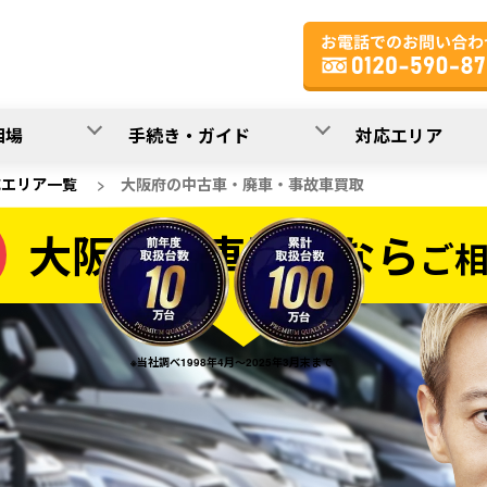
相場
手続き・ガイド
対応エリア
応エリア一覧
>
大阪府の中古車・廃車・事故車買取
大阪府の車買取なら
ご
なら
※当社調べ1998年4月～2025年3月末まで
20
入力完了！
秒で