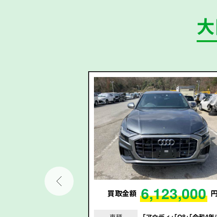
大
02,000
6,123,000
円
買取金額
セレナ｣｢令和3年/202
車種
｢アウディ｣｢Q8｣｢令和4年/