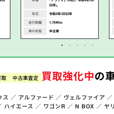
22年｣
年式
令和4年/2022年
走行距離
1,764Km
車の状態
中古車
買取強化中
の
買取
中古車査定
ウス ／
アルファード
／
ヴェルファイア ／
／
ハイエース ／
ワゴンR
／
N BOX ／
ヤ