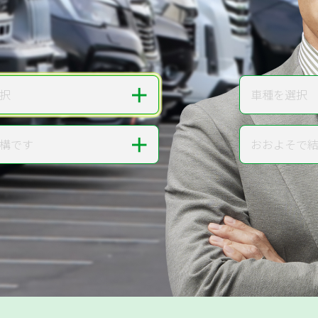
無料で
カンタンWeb査定
ご依頼いただいたお車を丁寧に査定いたします
＋
択
車種を選択
車種
＋
構です
おおよそで
走行距離
提案。
!
無料で査定する