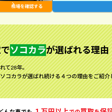
相場を確認する
取で
ソコカラ
が
選ばれる理由
れて28年。
ソコカラが選ばれ続ける４つの理由をご紹介
１万円以上
買取
保
どんな車でも
での
を