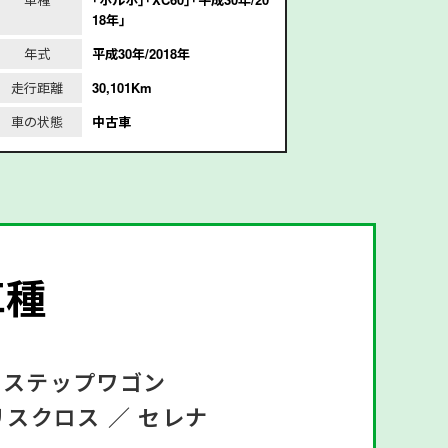
18年｣
和
年式
平成30年/2018年
年式
走行距離
30,101Km
走行距離
4
車の状態
中古車
車の状態
車種
ステップワゴン
リスクロス ／
セレナ