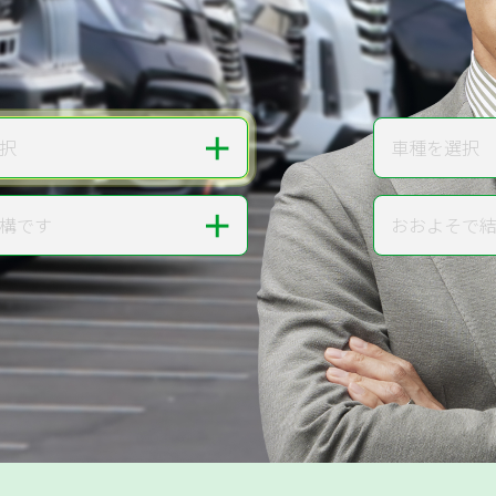
無料で
カンタンWeb査定
ご依頼いただいたお車を丁寧に査定いたします
＋
択
車種を選択
車種
＋
構です
おおよそで
走行距離
提案。
!
無料で査定する