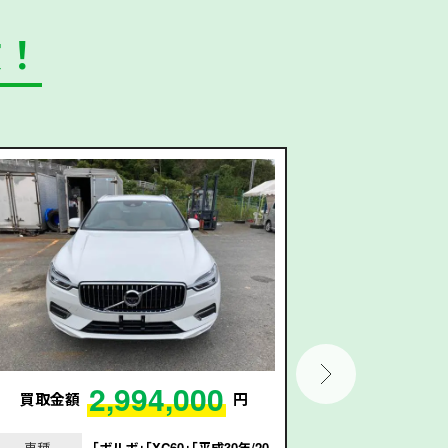
数！
2,994,000
買取金額
円
買取金額
車種
｢ボルボ｣｢XC60｣｢平成30年/20
車種