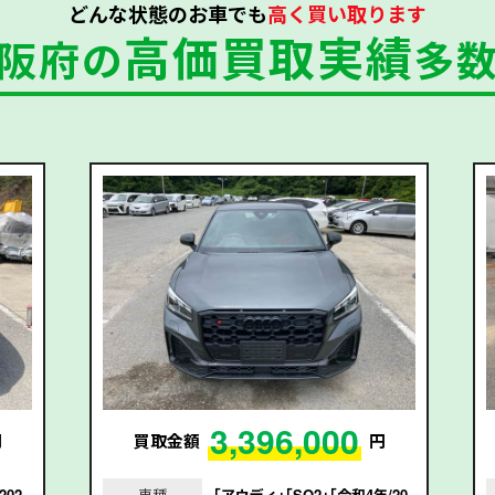
どんな状態のお車でも
高く買い取ります
高価買取実績
阪府の
多
3,396,000
円
買取金額
円
202
車種
｢アウディ｣｢SQ2｣｢令和4年/20