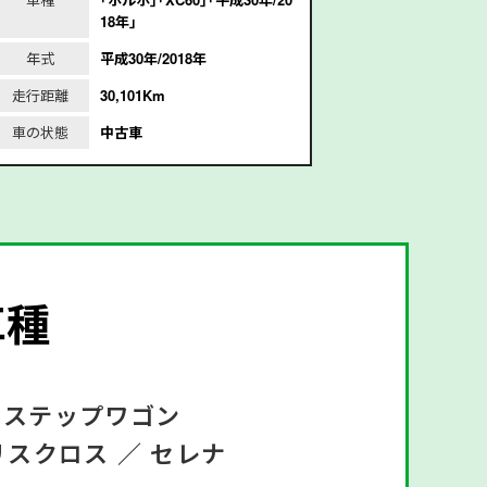
18年｣
和
年式
平成30年/2018年
年式
走行距離
30,101Km
走行距離
4
車の状態
中古車
車の状態
車種
ステップワゴン
リスクロス ／
セレナ