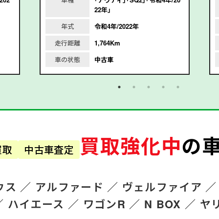
22年｣
年式
令和4年/2022年
走行距離
1,764Km
車の状態
中古車
買取強化中
の
買取
中古車査定
ウス ／
アルファード
／
ヴェルファイア ／
／
ハイエース ／
ワゴンR
／
N BOX ／
ヤ