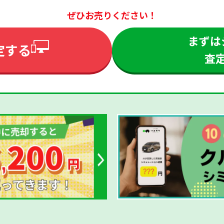
ぜひお売りください！
まずは
定する
査