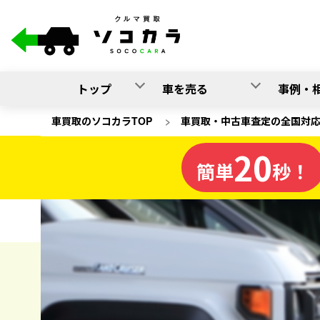
トップ
車を売る
事例・
車買取のソコカラTOP
>
車買取・中古車査定の全国対
20
大阪府
簡単
秒！
の車買取
ソコカラの