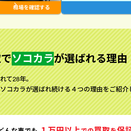
相場を確認する
取で
ソコカラ
が
選ばれる理由
れて28年。
ソコカラが選ばれ続ける４つの理由をご紹介
１万円以上
買取
保
どんな車でも
での
を