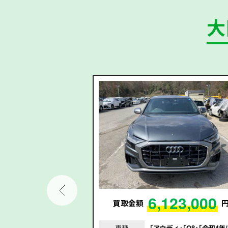
大
02,000
6,123,000
円
買取金額
セレナ｣｢令和3年/202
車種
｢アウディ｣｢Q8｣｢令和4年/