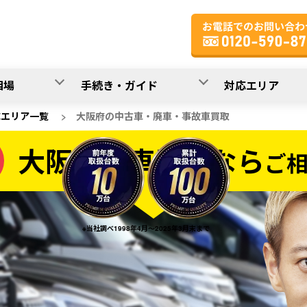
相場
手続き・ガイド
対応エリア
応エリア一覧
>
大阪府の中古車・廃車・事故車買取
大阪府の車買取なら
ご
なら
※当社調べ1998年4月～2025年3月末まで
20
入力完了！
秒で