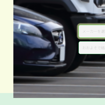
メーカーを選
メーカー
おおよそで結
年式
電話か出張か、高い方の査定を
高価買取
だから