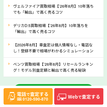
②自動車税の還付金は早く売るほど多く返
ヴェルファイア買取相場【’26年8月】10年落ち
ってきます！
でも「輸出」で高く売るコツ
自動車税の還付金は、先に年払いしていた自動車税が
月割りで返還されるものです。ですから、自動車税の
デリカD:5買取相場【’26年8月】10年落ちを
「輸出」で高く売るコツ
還付金は早めに売却するほど多く還付されます。不要
な車は早めに廃車手続きをしたほうが良いでしょう。
【2026年8月】車査定は個人情報なし・電話な
し！登録不要で相場がわかるシミュレーション
③自動車税の還付金の扱いについて確認し
ましょう！
ベンツ買取相場【’26年8月】リセールランキン
車を廃車にすると、自動車税の還付金を受け取ること
グ！モデル別査定額と輸出で高く売る秘訣
ができる場合があります。廃車買取業者の中には、還
付金をお客様に返還しない業者もあります。廃車査定
中古車のお役立ちコラム一覧
をする際には、自動車税の還付金の返還があるかどう
かを確認するようにしてください。大阪府のソコカラ
では、自動車税の還付金をお客様に返還しております