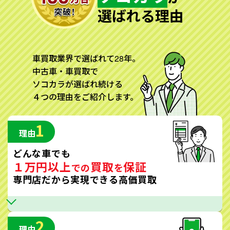
選ばれる理由
車買取業界で選ばれて28年。
中古車・車買取で
ソコカラが選ばれ続ける
４つの理由をご紹介します。
1
理由
どんな車でも
１万円以上
買取
保証
での
を
専門店だから実現できる高価買取
2
理由