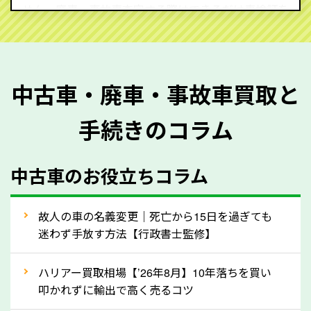
せん。廃車・事故車査定する際はできるだけ車検証を
ご準備ください。車検証があることで車両状態や年式
を正確に把握し、査定することができるため、査定価
格が上がりやすくなります。廃車・事故車査定の際に
中古車・廃車・事故車買取と
質問させていただく内容は以下の通りとなります。
手続きのコラム
メーカー／車種
年式
中古車のお役立ちコラム
型式／グレード
走行距離（例：約〇万キロ）
車検の満了日
故人の車の名義変更｜死亡から15日を過ぎても
迷わず手放す方法【行政書士監修】
内装や外装の状態
上記の情報を正確にお伝えいただくことで、正確な査
ハリアー買取相場【’26年8月】10年落ちを買い
定を行い高価買取価格をつけやすくなります。
叩かれずに輸出で高く売るコツ