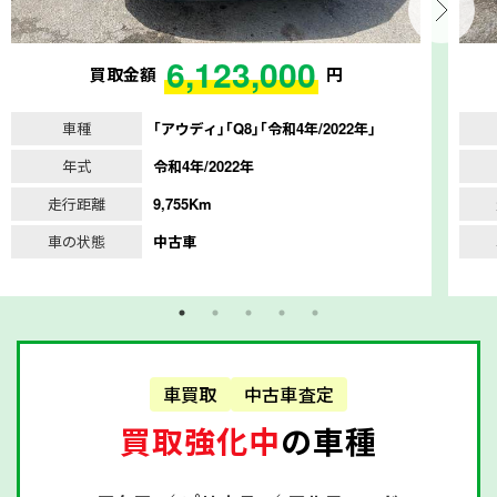
6,123,000
買取金額
円
車種
｢アウディ｣｢Q8｣｢令和4年/2022年｣
年式
令和4年/2022年
走行距離
9,755Km
車の状態
中古車
車買取
中古車査定
買取強化中
の車種