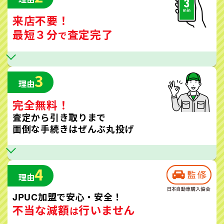
来店不要！
最短３分
査定完了
で
3
理由
完全無料！
査定から引き取りまで
面倒な手続きはぜんぶ丸投げ
4
理由
JPUC加盟で安心・安全！
不当な減額
行いません
は