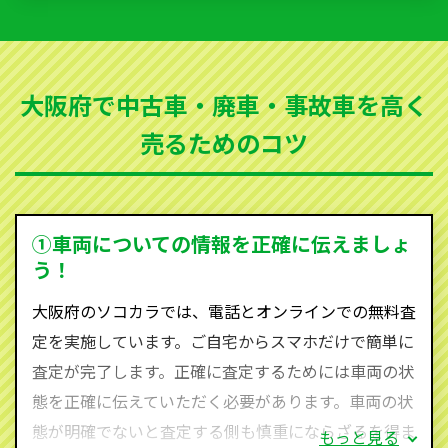
いただきます。古くなった車・廃車・事故車・故障車
など動かない車、水害車、不動車、乗らなくなってし
まった車、車検が切れて動かすことができない車でも
大阪府で中古車・廃車・事故車を高く
買取可能です。
売るためのコツ
ソコカラは世界１１０か国に独自の販売ネットワーク
を持ち、国内に自社物流網、自社ヤードをもっている
ため、中間マージンがかかりません。だから高価買取
を実現し、お客様に利益を還元することができるので
①車両についての情報を正確に伝えましょ
す。
う！
大阪府にお住まいであれば、まずはお気軽に（0120-
大阪府のソコカラでは、電話とオンラインでの無料査
590-870）までお問い合わせ下さい。
定を実施しています。ご自宅からスマホだけで簡単に
査定・ご相談・見積もりはすべて無料で行います。安
査定が完了します。正確に査定するためには車両の状
心してお問い合わせください。
態を正確に伝えていただく必要があります。車両の状
態が明確でないと査定する側も慎重にならざるを得ま
もっと見る