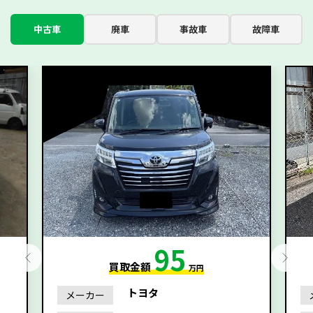
中古車
廃車
事故車
故障車
95
買取金額
万円
トヨタ
メーカー