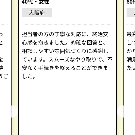
40代・女性
6
大阪府
っ
担当者の方の丁寧な対応に、終始安
最
と
心感を抱きました。的確な回答と、
し
。
相談しやすい雰囲気づくりに感謝し
か
金
ています。スムーズなやり取りで、不
満
嬉
安なく手続きを終えることができま
た
うご
した。