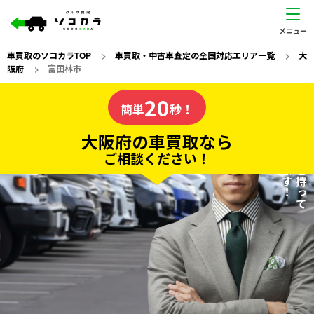
車買取のソコカラTOP
>
車買取・中古車査定の全国対応エリア一覧
>
大
阪府
>
富田林市
大阪府
20
私たちが責任を持って
の車買取なら
簡単
秒！
査定いたします！
ソコカラの
大阪府の車買取なら
ご相談ください！
20
入力完了！
秒で
無料で
カンタンWeb査定
電話か出張か、高い方の査定を提案。
高価買取!
だから
ご依頼いただいたお車を丁寧に査定いたします