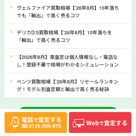
②自動車税の還付金は早く売るほど多く返
ヴェルファイア買取相場【’26年8月】10年落ち
ってきます！
でも「輸出」で高く売るコツ
自動車税の還付金は、先に年払いしていた自動車税が
月割りで返還されるものです。ですから、自動車税の
デリカD:5買取相場【’26年8月】10年落ちを
「輸出」で高く売るコツ
還付金は早めに売却するほど多く還付されます。不要
な車は早めに廃車手続きをしたほうが良いでしょう。
【2026年8月】車査定は個人情報なし・電話な
し！登録不要で相場がわかるシミュレーション
③自動車税の還付金の扱いについて確認し
ましょう！
ベンツ買取相場【’26年8月】リセールランキン
車を廃車にすると、自動車税の還付金を受け取ること
グ！モデル別査定額と輸出で高く売る秘訣
ができる場合があります。廃車買取業者の中には、還
付金をお客様に返還しない業者もあります。廃車査定
中古車のお役立ちコラム一覧
をする際には、自動車税の還付金の返還があるかどう
かを確認するようにしてください。大阪府のソコカラ
では、自動車税の還付金をお客様に返還しております