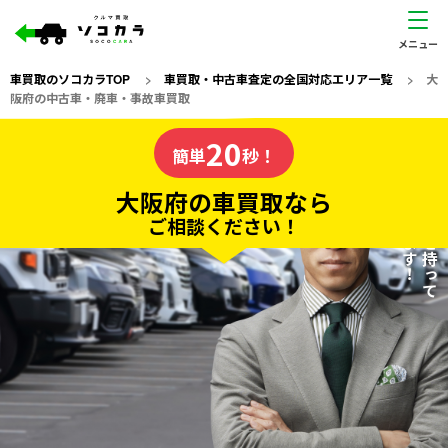
車買取のソコカラTOP
>
車買取・中古車査定の全国対応エリア一覧
>
大
阪府の中古車・廃車・事故車買取
大阪府
20
私たちが責任を持って
の車買取なら
簡単
秒！
査定いたします！
ソコカラの
大阪府の車買取なら
ご相談ください！
20
入力完了！
秒で
無料で
カンタンWeb査定
電話か出張か、高い方の査定を提案。
高価買取!
だから
ご依頼いただいたお車を丁寧に査定いたします