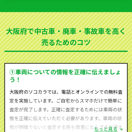
いただきます。古くなった車・廃車・事故車・故障車
など動かない車、水害車、不動車、乗らなくなってし
まった車、車検が切れて動かすことができない車でも
大阪府で中古車・廃車・事故車を高く
買取可能です。
売るためのコツ
ソコカラは世界１１０か国に独自の販売ネットワーク
を持ち、国内に自社物流網、自社ヤードをもっている
ため、中間マージンがかかりません。だから高価買取
を実現し、お客様に利益を還元することができるので
①車両についての情報を正確に伝えましょ
す。
う！
大阪府にお住まいであれば、まずはお気軽に（0120-
大阪府のソコカラでは、電話とオンラインでの無料査
590-870）までお問い合わせ下さい。
定を実施しています。ご自宅からスマホだけで簡単に
査定・ご相談・見積もりはすべて無料で行います。安
査定が完了します。正確に査定するためには車両の状
心してお問い合わせください。
態を正確に伝えていただく必要があります。車両の状
態が明確でないと査定する側も慎重にならざるを得ま
もっと見る