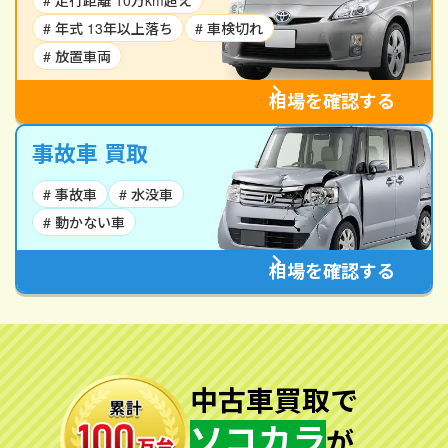
# 走行距離 10万km超え
# 年式 13年以上落ち
# 車検切れ
# 放置車両
相場を確認する
事故車 買取
# 事故車
# 水没車
# 動かない車
相場を確認する
中古車買取で
ソコカラ
が