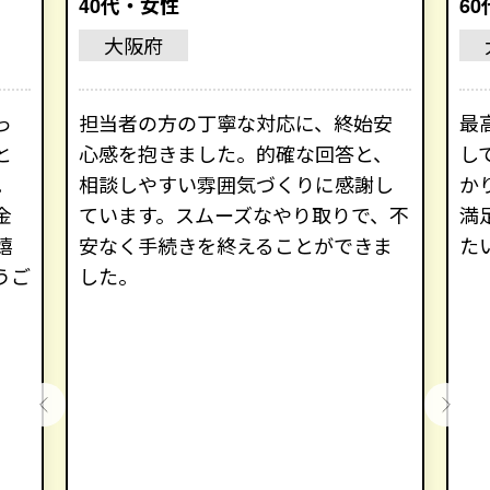
40代・女性
6
大阪府
っ
担当者の方の丁寧な対応に、終始安
最
と
心感を抱きました。的確な回答と、
し
。
相談しやすい雰囲気づくりに感謝し
か
金
ています。スムーズなやり取りで、不
満
嬉
安なく手続きを終えることができま
た
うご
した。