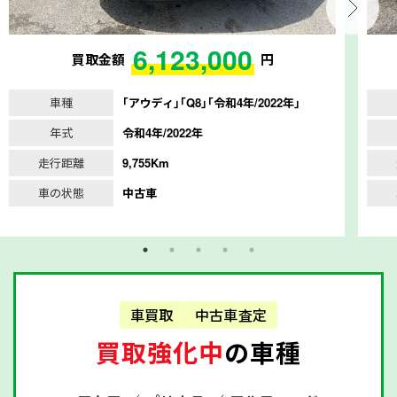
6,123,000
買取金額
円
車種
｢アウディ｣｢Q8｣｢令和4年/2022年｣
年式
令和4年/2022年
走行距離
9,755Km
車の状態
中古車
車買取
中古車査定
買取強化中
の車種