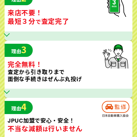
来店不要！
最短３分
査定完了
で
3
理由
完全無料！
査定から引き取りまで
面倒な手続きはぜんぶ丸投げ
4
理由
JPUC加盟で安心・安全！
不当な減額
行いません
は