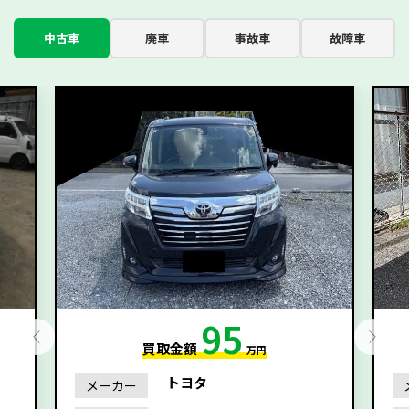
中古車
廃車
事故車
故障車
95
買取金額
万円
トヨタ
メーカー