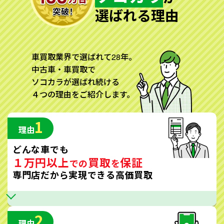
選ばれる理由
車買取業界で選ばれて28年。
中古車・車買取で
ソコカラが選ばれ続ける
４つの理由をご紹介します。
1
理由
どんな車でも
１万円以上
買取
保証
での
を
専門店だから実現できる高価買取
2
理由