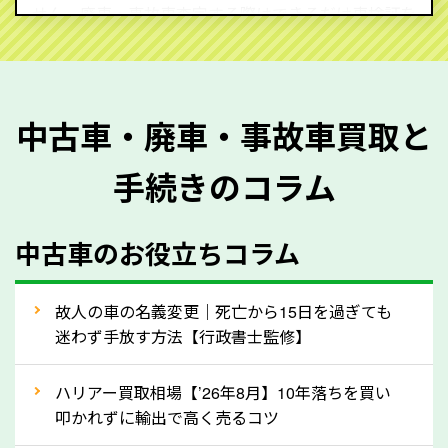
せん。廃車・事故車査定する際はできるだけ車検証を
ご準備ください。車検証があることで車両状態や年式
を正確に把握し、査定することができるため、査定価
格が上がりやすくなります。廃車・事故車査定の際に
中古車・廃車・事故車買取と
質問させていただく内容は以下の通りとなります。
手続きのコラム
メーカー／車種
年式
中古車のお役立ちコラム
型式／グレード
走行距離（例：約〇万キロ）
車検の満了日
故人の車の名義変更｜死亡から15日を過ぎても
迷わず手放す方法【行政書士監修】
内装や外装の状態
上記の情報を正確にお伝えいただくことで、正確な査
ハリアー買取相場【’26年8月】10年落ちを買い
定を行い高価買取価格をつけやすくなります。
叩かれずに輸出で高く売るコツ