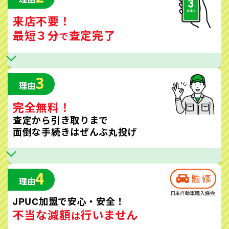
来店不要！
最短３分
査定完了
で
3
理由
完全無料！
査定から引き取りまで
面倒な手続きはぜんぶ丸投げ
4
理由
JPUC加盟で安心・安全！
不当な減額
行いません
は