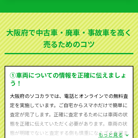
いただきます。古くなった車・廃車・事故車・故障車
など動かない車、水害車、不動車、乗らなくなってし
まった車、車検が切れて動かすことができない車でも
大阪府で中古車・廃車・事故車を高く
買取可能です。
売るためのコツ
ソコカラは世界１１０か国に独自の販売ネットワーク
を持ち、国内に自社物流網、自社ヤードをもっている
ため、中間マージンがかかりません。だから高価買取
を実現し、お客様に利益を還元することができるので
①車両についての情報を正確に伝えましょ
す。
う！
大阪府にお住まいであれば、まずはお気軽に（0120-
大阪府のソコカラでは、電話とオンラインでの無料査
590-870）までお問い合わせ下さい。
定を実施しています。ご自宅からスマホだけで簡単に
査定・ご相談・見積もりはすべて無料で行います。安
査定が完了します。正確に査定するためには車両の状
心してお問い合わせください。
態を正確に伝えていただく必要があります。車両の状
態が明確でないと査定する側も慎重にならざるを得ま
もっと見る