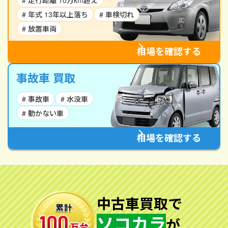
# 走行距離 10万km超え
# 年式 13年以上落ち
# 車検切れ
# 放置車両
相場を確認する
事故車 買取
# 事故車
# 水没車
# 動かない車
相場を確認する
中古車買取で
ソコカラ
が