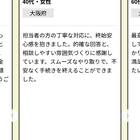
40代・女性
6
大阪府
っ
担当者の方の丁寧な対応に、終始安
最
と
心感を抱きました。的確な回答と、
し
。
相談しやすい雰囲気づくりに感謝し
か
金
ています。スムーズなやり取りで、不
満
嬉
安なく手続きを終えることができま
た
うご
した。