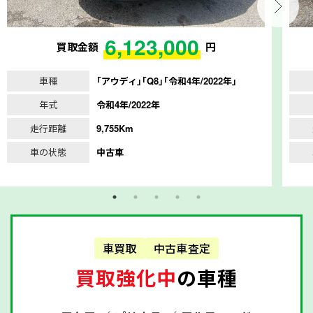
6,123,000
買取金額
円
車種
｢アウディ｣｢Q8｣｢令和4年/2022年｣
年式
令和4年/2022年
走行距離
9,755Km
車の状態
中古車
車買取
中古車査定
買取強化中
の車種