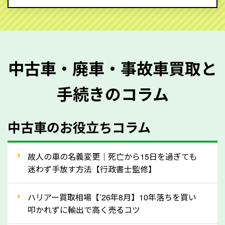
せん。廃車・事故車査定する際はできるだけ車検証を
ご準備ください。車検証があることで車両状態や年式
を正確に把握し、査定することができるため、査定価
格が上がりやすくなります。廃車・事故車査定の際に
中古車・廃車・事故車買取と
質問させていただく内容は以下の通りとなります。
手続きのコラム
メーカー／車種
年式
中古車のお役立ちコラム
型式／グレード
走行距離（例：約〇万キロ）
車検の満了日
故人の車の名義変更｜死亡から15日を過ぎても
迷わず手放す方法【行政書士監修】
内装や外装の状態
上記の情報を正確にお伝えいただくことで、正確な査
ハリアー買取相場【’26年8月】10年落ちを買い
定を行い高価買取価格をつけやすくなります。
叩かれずに輸出で高く売るコツ