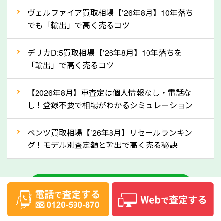
②自動車税の還付金は早く売るほど多く返
ヴェルファイア買取相場【’26年8月】10年落ち
ってきます！
でも「輸出」で高く売るコツ
自動車税の還付金は、先に年払いしていた自動車税が
月割りで返還されるものです。ですから、自動車税の
デリカD:5買取相場【’26年8月】10年落ちを
「輸出」で高く売るコツ
還付金は早めに売却するほど多く還付されます。不要
な車は早めに廃車手続きをしたほうが良いでしょう。
【2026年8月】車査定は個人情報なし・電話な
し！登録不要で相場がわかるシミュレーション
③自動車税の還付金の扱いについて確認し
ましょう！
ベンツ買取相場【’26年8月】リセールランキン
車を廃車にすると、自動車税の還付金を受け取ること
グ！モデル別査定額と輸出で高く売る秘訣
ができる場合があります。廃車買取業者の中には、還
付金をお客様に返還しない業者もあります。廃車査定
中古車のお役立ちコラム一覧
をする際には、自動車税の還付金の返還があるかどう
かを確認するようにしてください。大阪府のソコカラ
では、自動車税の還付金をお客様に返還しております