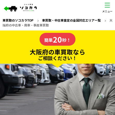
車買取のソコカラTOP
>
車買取・中古車査定の全国対応エリア一覧
>
大
阪府の中古車・廃車・事故車買取
大阪府
20
私たちが責任を持って
の車買取なら
簡単
秒！
査定いたします！
ソコカラの
大阪府の車買取なら
ご相談ください！
20
入力完了！
秒で
無料で
カンタンWeb査定
電話か出張か、高い方の査定を提案。
高価買取!
だから
ご依頼いただいたお車を丁寧に査定いたします