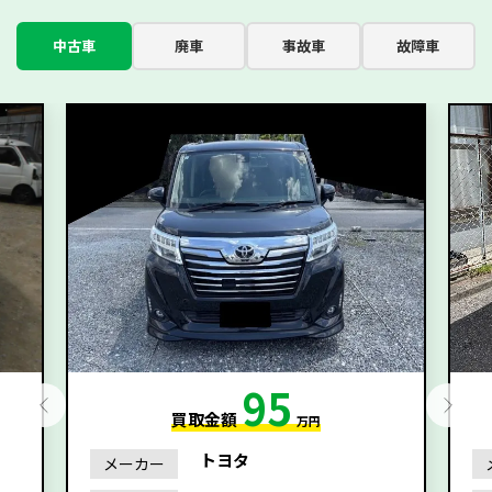
中古車
廃車
事故車
故障車
95
買取金額
万円
トヨタ
メーカー