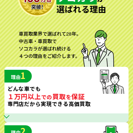
選ばれる理由
車買取業界で選ばれて28年。
中古車・車買取で
ソコカラが選ばれ続ける
４つの理由をご紹介します。
1
理由
どんな車でも
１万円以上
買取
保証
での
を
専門店だから実現できる高価買取
2
理由