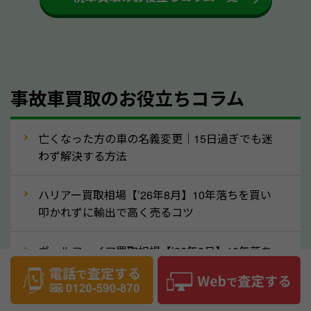
するケースは少ないため、そのままお持ちいただいて
も大丈夫です。また、傷や破損がある場合、事前に修
理して査定する方法もあります。しかし、修理によっ
て上がる査定金額よりも、修理費用が高くなることも
事故車買取のお役立ちコラム
あるため、まずは山梨県のソコカラへ車の状態につい
てお気軽にご相談ください。
⑥車の需要が高まるタイミングで売るのも
亡くなった方の車の名義変更｜15日過ぎでも迷
高価買取のポイント！
わず解決する方法
車を高く売るのなら、需要の高いタイミングを狙って
ハリアー買取相場【’26年8月】10年落ちを買い
買取依頼をするのもポイントです。車にも需要の高い
叩かれずに輸出で高く売るコツ
時期と低い時期があり、低い時期だと査定金額が抑え
めになる可能性もあります。逆に需要が高い時期であ
ヴェルファイア買取相場【’26年8月】10年落ち
れば、高い価格でも買取やすくなります。一般的に新
でも「輸出」で高く売るコツ
生活に向けた準備を始める1〜3月ごろは、中古車の
デリカD:5買取相場【’26年8月】10年落ちを
需要が高いです。また、転職者が多い9〜10月ごろ