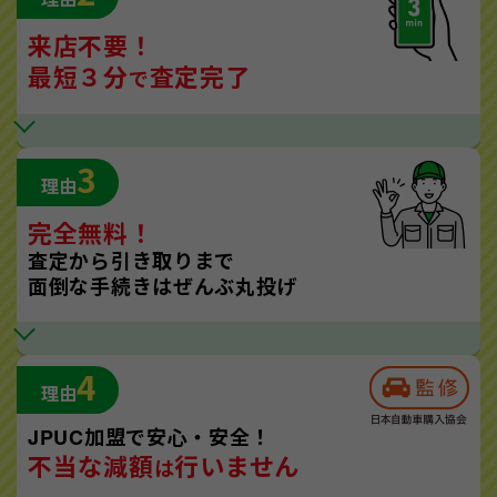
来店不要！
最短３分
査定完了
で
3
理由
完全無料！
査定から引き取りまで
面倒な手続きはぜんぶ丸投げ
4
理由
JPUC加盟で安心・安全！
不当な減額
行いません
は