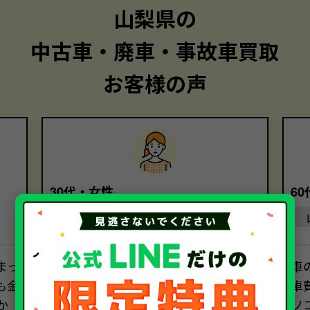
山梨県の
中古車・廃車・事故車買取
お客様の声
30代・女性
6
山梨県
まっ
複数の業者に査定を依頼しました
車
も金
が、ソコカラさんを選んだのは、電
車
か
話対応の親切さです。担当者の方の丁
ソ