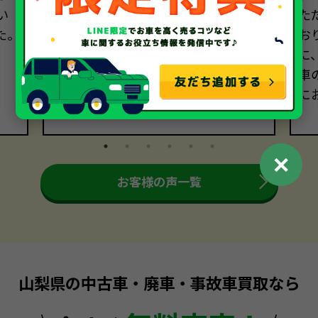
い
寧な説明に安心感を覚え、契約を決
た
た。
めました。当日、引き取りに来てく
お
ださった方も非常に礼儀正しく、安
に
心して車を託すことができました。
車
に
✕
お客様の声一覧
山梨県の中古車・廃車・事故車買取なら