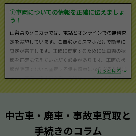
を実現し、お客様に利益を還元することができるので
①車両についての情報を正確に伝えましょ
す。
う！
山梨県にお住まいであれば、まずはお気軽に（0120-
山梨県のソコカラでは、電話とオンラインでの無料査
590-870）までお問い合わせ下さい。
定を実施しています。ご自宅からスマホだけで簡単に
査定・ご相談・見積もりはすべて無料で行います。安
査定が完了します。正確に査定するためには車両の状
心してお問い合わせください。
態を正確に伝えていただく必要があります。車両の状
態が明確でないと査定する側も慎重にならざるを得ま
もっと見る
せん。廃車・事故車査定する際はできるだけ車検証を
ご準備ください。車検証があることで車両状態や年式
を正確に把握し、査定することができるため、査定価
格が上がりやすくなります。廃車・事故車査定の際に
中古車・廃車・事故車買取と
質問させていただく内容は以下の通りとなります。
手続きのコラム
メーカー／車種