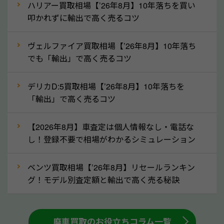
なら廃車の車も適正価格で買取できます。他社で買取
ハリアー買取相場【’26年8月】10年落ちを買い
拒否となった車も価格がつく可能性があるので、諦め
叩かれずに輸出で高く売るコツ
ずに山梨県の「ソコカラ」にご相談ください。古い車
ヴェルファイア買取相場【’26年8月】10年落ち
でも高価買取が可能なケースは珍しくないため、まず
でも「輸出」で高く売るコツ
はWebで簡単にできる無料査定をお試しください。
実際の買取実績を、車のメーカーや状態ごとに「買取
デリカD:5買取相場【’26年8月】10年落ちを
実績」で確認できます。
「輸出」で高く売るコツ
⑤車内の簡単な清掃で買取価格アップも！
【2026年8月】車査定は個人情報なし・電話な
しばらく乗っていない車は、車内のシートや座席の下
し！登録不要で相場がわかるシミュレーション
が汚れていることも多いです。シミや汚れが付着して
いると、買取査定時に影響する可能性も考えられま
ベンツ買取相場【’26年8月】リセールランキン
す。車内の汚れは簡単な清掃だけで取り除けることも
グ！モデル別査定額と輸出で高く売る秘訣
多いため、査定前にチェックして、清掃をしておくの
も高く売るためのコツです。洗車に関しては、特別に
大きな汚れがない限り必要はありません。査定に影響
廃車買取のお役立ちコラム一覧