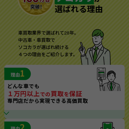
選ばれる理由
車買取業界で選ばれて28年。
中古車・車買取で
ソコカラが選ばれ続ける
４つの理由をご紹介します。
1
理由
どんな車でも
１万円以上
買取
保証
での
を
専門店だから実現できる高価買取
2
理由