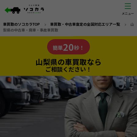
車買取のソコカラTOP
>
車買取・中古車査定の全国対応エリア一覧
>
山
梨県の中古車・廃車・事故車買取
山梨県
20
私たちが責任を持って
の車買取なら
簡単
秒！
査定いたします！
ソコカラの
山梨県の車買取なら
ご相談ください！
20
入力完了！
秒で
無料で
カンタンWeb査定
電話か出張か、高い方の査定を提案。
高価買取!
だから
ご依頼いただいたお車を丁寧に査定いたします