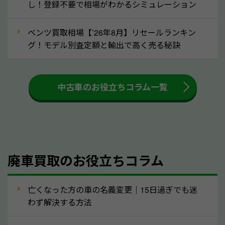
し！登録不要で相場がわかるシミュレーション
③自動車税の還付金の扱いについて確認し
ましょう！
ベンツ買取相場【’26年8月】リセールランキン
車を廃車にすると、自動車税の還付金を受け取ること
グ！モデル別査定額と輸出で高く売る秘訣
ができる場合があります。廃車買取業者の中には、還
付金をお客様に返還しない業者もあります。廃車査定
中古車のお役立ちコラム一覧
をする際には、自動車税の還付金の返還があるかどう
かを確認するようにしてください。山梨県のソコカラ
では、自動車税の還付金をお客様に返還しております
のでご安心ください。
④人気の車種は廃車でも高価買取が可能！
廃車買取のお役立ちコラム
人気の車種は廃車の状態でも、高価買取が可能です。
特にスポーツカー・トラックのほか、海外で人気の国
亡くなった方の車の名義変更｜15日過ぎでも迷
産車は高く買取が可能です。「廃車＝買取できない」
わず解決する方法
というイメージがありますが、山梨県の「ソコカラ」