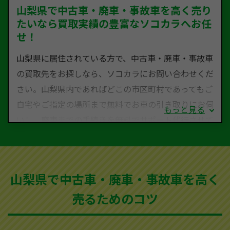
山梨県で中古車・廃車・事故車を高く売り
たいなら買取実績の豊富なソコカラへお任
せ！
山梨県に居住されている方で、中古車・廃車・事故車
の買取先をお探しなら、ソコカラにお問い合わせくだ
さい。山梨県内であればどこの市区町村であってもご
自宅やご指定の場所まで無料でお車の引き取りにお伺
もっと見る
いし、廃車までの手続きを無料でサポート代行させて
いただきます。古くなった車・廃車・事故車・故障車
など動かない車、水害車、不動車、乗らなくなってし
まった車、車検が切れて動かすことができない車でも
山梨県で中古車・廃車・事故車を高く
買取可能です。
売るためのコツ
ソコカラは世界１１０か国に独自の販売ネットワーク
を持ち、国内に自社物流網、自社ヤードをもっている
ため、中間マージンがかかりません。だから高価買取