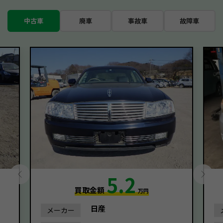
中古車
廃車
事故車
故障車
5.2
買取金額
万円
日産
メーカー