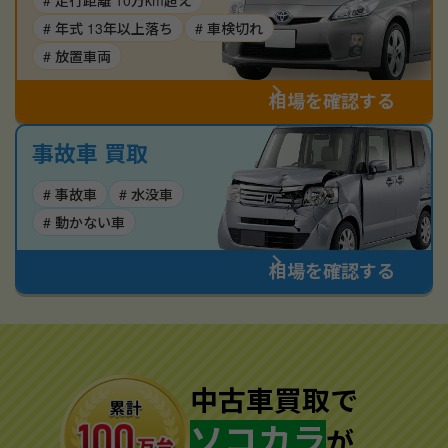
# 走行距離 10万km超え
# 年式 13年以上落ち
# 車検切れ
# 放置車両
相場を確認する
事故車 買取
# 事故車
# 水没車
# 動かない車
相場を確認する
中古車買取で
ソコカラ
が