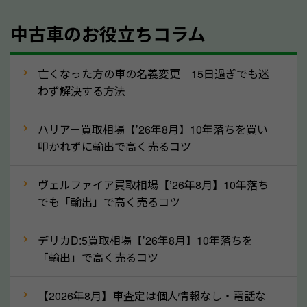
年式
中古車のお役立ちコラム
型式／グレード
走行距離（例：約〇万キロ）
車検の満了日
亡くなった方の車の名義変更｜15日過ぎでも迷
わず解決する方法
内装や外装の状態
上記の情報を正確にお伝えいただくことで、正確な査
ハリアー買取相場【’26年8月】10年落ちを買い
定を行い高価買取価格をつけやすくなります。
叩かれずに輸出で高く売るコツ
②自動車税の還付金は早く売るほど多く返
ヴェルファイア買取相場【’26年8月】10年落ち
ってきます！
でも「輸出」で高く売るコツ
自動車税の還付金は、先に年払いしていた自動車税が
月割りで返還されるものです。ですから、自動車税の
デリカD:5買取相場【’26年8月】10年落ちを
「輸出」で高く売るコツ
還付金は早めに売却するほど多く還付されます。不要
な車は早めに廃車手続きをしたほうが良いでしょう。
【2026年8月】車査定は個人情報なし・電話な