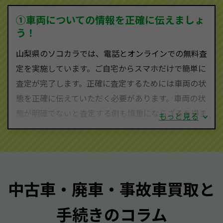
を実現し、お客様に利益を還元することができるので
①車両についての情報を正確に伝えましょ
す。
う！
山梨県にお住まいであれば、まずはお気軽に（0120-
山梨県のソコカラでは、電話とオンラインでの無料査
590-870）までお問い合わせ下さい。
定を実施しています。ご自宅からスマホだけで簡単に
査定・ご相談・見積もりはすべて無料で行います。安
査定が完了します。正確に査定するためには車両の状
心してお問い合わせください。
態を正確に伝えていただく必要があります。車両の状
態が明確でないと査定する側も慎重にならざるを得ま
もっと見る
せん。廃車・事故車査定する際はできるだけ車検証を
ご準備ください。車検証があることで車両状態や年式
を正確に把握し、査定することができるため、査定価
格が上がりやすくなります。廃車・事故車査定の際に
中古車・廃車・事故車買取と
質問させていただく内容は以下の通りとなります。
手続きのコラム
メーカー／車種