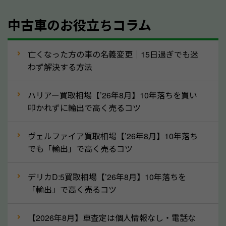
年式
中古車のお役立ちコラム
型式／グレード
走行距離（例：約〇万キロ）
車検の満了日
亡くなった方の車の名義変更｜15日過ぎでも迷
わず解決する方法
内装や外装の状態
上記の情報を正確にお伝えいただくことで、正確な査
ハリアー買取相場【’26年8月】10年落ちを買い
定を行い高価買取価格をつけやすくなります。
叩かれずに輸出で高く売るコツ
②自動車税の還付金は早く売るほど多く返
ヴェルファイア買取相場【’26年8月】10年落ち
ってきます！
でも「輸出」で高く売るコツ
自動車税の還付金は、先に年払いしていた自動車税が
月割りで返還されるものです。ですから、自動車税の
デリカD:5買取相場【’26年8月】10年落ちを
「輸出」で高く売るコツ
還付金は早めに売却するほど多く還付されます。不要
な車は早めに廃車手続きをしたほうが良いでしょう。
【2026年8月】車査定は個人情報なし・電話な