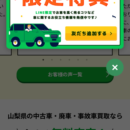
い
寧な説明に安心感を覚え、契約を決
た
た。
めました。当日、引き取りに来てく
お
ださった方も非常に礼儀正しく、安
に
心して車を託すことができました。
車
に
✕
お客様の声一覧
山梨県の中古車・廃車・事故車買取なら