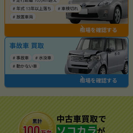
# 走行距離 10万km超え
# 年式 13年以上落ち
# 車検切れ
# 放置車両
相場を確認する
事故車 買取
# 事故車
# 水没車
# 動かない車
相場を確認する
中古車買取で
ソコカラ
が