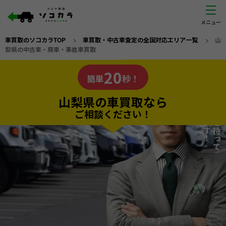
車買取のソコカラTOP
>
車買取・中古車査定の全国対応エリア一覧
>
山
梨県の中古車・廃車・事故車買取
山梨県
20
私たちが責任を持って
の車買取なら
簡単
秒！
査定いたします！
ソコカラの
山梨県の車買取なら
ご相談ください！
20
入力完了！
秒で
無料で
カンタンWeb査定
電話か出張か、高い方の査定を提案。
高価買取!
だから
ご依頼いただいたお車を丁寧に査定いたします