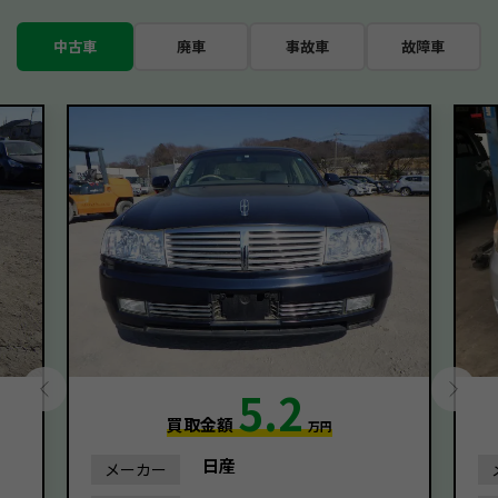
中古車
廃車
事故車
故障車
5.2
買取金額
万円
日産
メーカー