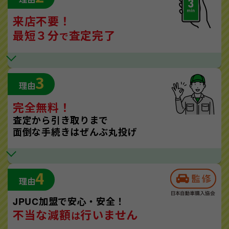
来店不要！
最短３分
査定完了
で
3
理由
完全無料！
査定から引き取りまで
面倒な手続きはぜんぶ丸投げ
4
理由
JPUC加盟で安心・安全！
不当な減額
行いません
は