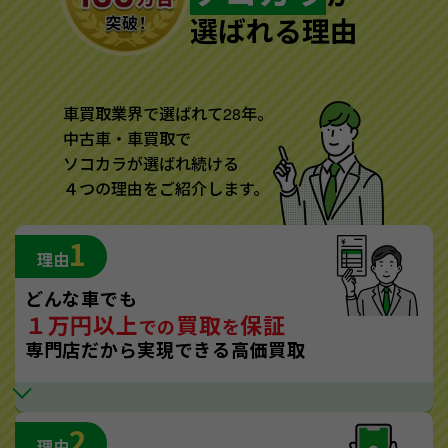
選ばれる理由
車買取業界で選ばれて28年。
中古車・車買取で
ソコカラが選ばれ続ける
４つの理由をご紹介します。
1
理由
どんな車でも
１万円以上
買取
保証
での
を
専門店だから実現できる高価買取
2
理由