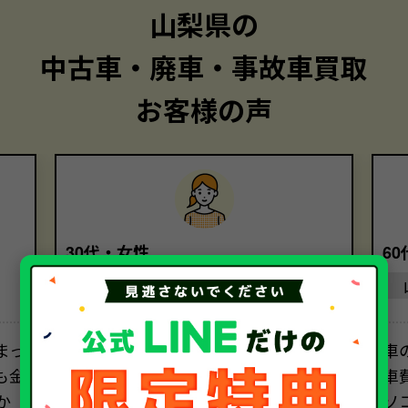
山梨県の
中古車・廃車・事故車買取
お客様の声
30代・女性
6
山梨県
まっ
複数の業者に査定を依頼しました
車
も金
が、ソコカラさんを選んだのは、電
車
か
話対応の親切さです。担当者の方の丁
ソ