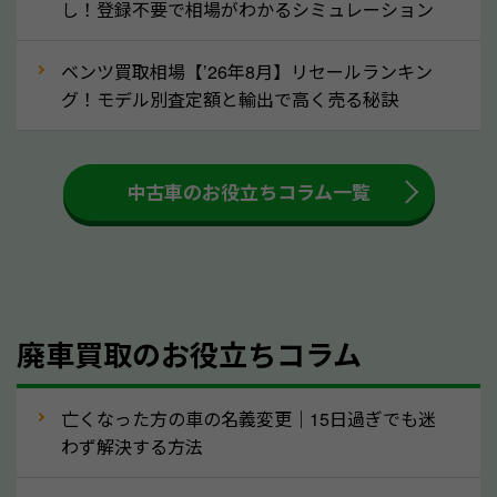
し！登録不要で相場がわかるシミュレーション
③自動車税の還付金の扱いについて確認し
ましょう！
ベンツ買取相場【’26年8月】リセールランキン
車を廃車にすると、自動車税の還付金を受け取ること
グ！モデル別査定額と輸出で高く売る秘訣
ができる場合があります。廃車買取業者の中には、還
付金をお客様に返還しない業者もあります。廃車査定
中古車のお役立ちコラム一覧
をする際には、自動車税の還付金の返還があるかどう
かを確認するようにしてください。山梨県のソコカラ
では、自動車税の還付金をお客様に返還しております
のでご安心ください。
④人気の車種は廃車でも高価買取が可能！
廃車買取のお役立ちコラム
人気の車種は廃車の状態でも、高価買取が可能です。
特にスポーツカー・トラックのほか、海外で人気の国
亡くなった方の車の名義変更｜15日過ぎでも迷
産車は高く買取が可能です。「廃車＝買取できない」
わず解決する方法
というイメージがありますが、山梨県の「ソコカラ」