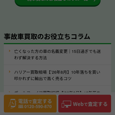
するケースは少ないため、そのままお持ちいただいて
も大丈夫です。また、傷や破損がある場合、事前に修
理して査定する方法もあります。しかし、修理によっ
て上がる査定金額よりも、修理費用が高くなることも
事故車買取のお役立ちコラム
あるため、まずは山梨県のソコカラへ車の状態につい
てお気軽にご相談ください。
⑥車の需要が高まるタイミングで売るのも
亡くなった方の車の名義変更｜15日過ぎでも迷
高価買取のポイント！
わず解決する方法
車を高く売るのなら、需要の高いタイミングを狙って
ハリアー買取相場【’26年8月】10年落ちを買い
買取依頼をするのもポイントです。車にも需要の高い
叩かれずに輸出で高く売るコツ
時期と低い時期があり、低い時期だと査定金額が抑え
めになる可能性もあります。逆に需要が高い時期であ
ヴェルファイア買取相場【’26年8月】10年落ち
れば、高い価格でも買取やすくなります。一般的に新
でも「輸出」で高く売るコツ
生活に向けた準備を始める1〜3月ごろは、中古車の
デリカD:5買取相場【’26年8月】10年落ちを
需要が高いです。また、転職者が多い9〜10月ごろ