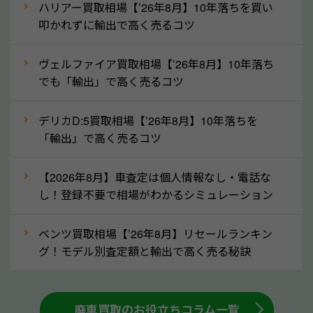
なら廃車の車も適正価格で買取できます。他社で買取
ハリアー買取相場【’26年8月】10年落ちを買い
拒否となった車も価格がつく可能性があるので、諦め
叩かれずに輸出で高く売るコツ
ずに山梨県の「ソコカラ」にご相談ください。古い車
ヴェルファイア買取相場【’26年8月】10年落ち
でも高価買取が可能なケースは珍しくないため、まず
でも「輸出」で高く売るコツ
はWebで簡単にできる無料査定をお試しください。
実際の買取実績を、車のメーカーや状態ごとに「買取
デリカD:5買取相場【’26年8月】10年落ちを
実績」で確認できます。
「輸出」で高く売るコツ
⑤車内の簡単な清掃で買取価格アップも！
【2026年8月】車査定は個人情報なし・電話な
しばらく乗っていない車は、車内のシートや座席の下
し！登録不要で相場がわかるシミュレーション
が汚れていることも多いです。シミや汚れが付着して
いると、買取査定時に影響する可能性も考えられま
ベンツ買取相場【’26年8月】リセールランキン
す。車内の汚れは簡単な清掃だけで取り除けることも
グ！モデル別査定額と輸出で高く売る秘訣
多いため、査定前にチェックして、清掃をしておくの
も高く売るためのコツです。洗車に関しては、特別に
大きな汚れがない限り必要はありません。査定に影響
廃車買取のお役立ちコラム一覧