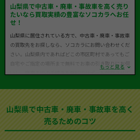
山梨県で中古車・廃車・事故車を高く売り
たいなら買取実績の豊富なソコカラへお任
せ！
山梨県に居住されている方で、中古車・廃車・事故車
の買取先をお探しなら、ソコカラにお問い合わせくだ
さい。山梨県内であればどこの市区町村であってもご
自宅やご指定の場所まで無料でお車の引き取りにお伺
もっと見る
いし、廃車までの手続きを無料でサポート代行させて
いただきます。古くなった車・廃車・事故車・故障車
など動かない車、水害車、不動車、乗らなくなってし
まった車、車検が切れて動かすことができない車でも
山梨県で中古車・廃車・事故車を高く
買取可能です。
売るためのコツ
ソコカラは世界１１０か国に独自の販売ネットワーク
を持ち、国内に自社物流網、自社ヤードをもっている
ため、中間マージンがかかりません。だから高価買取