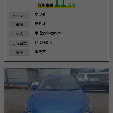
11
買取金額
万円
マツダ
メーカー
デミオ
車種
平成29年/2017年
年式
34,219Km
走行距離
事故車
種別