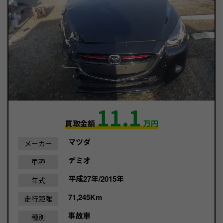
11.1
買取金額
万円
マツダ
メーカー
デミオ
車種
平成27年/2015年
年式
71,245Km
走行距離
事故車
種別