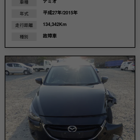
デミオ
車種
平成27年/2015年
年式
134,342Km
走行距離
故障車
種別