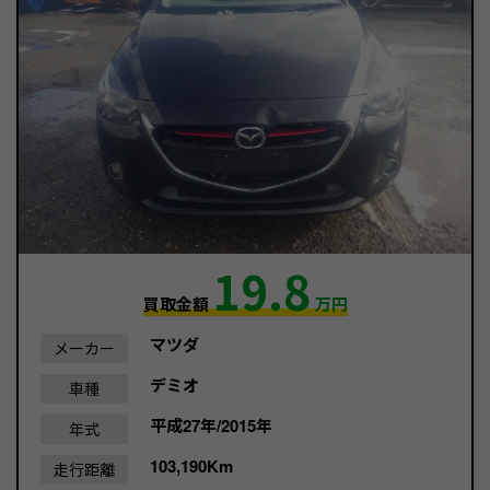
19.8
買取金額
万円
マツダ
メーカー
デミオ
車種
平成27年/2015年
年式
103,190Km
走行距離