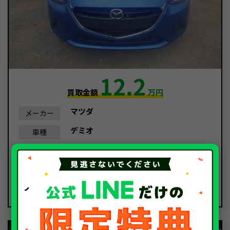
12.2
買取金額
万円
マツダ
メーカー
デミオ
車種
平成30年/2018年
年式
13,608Km
走行距離
事故車
種別