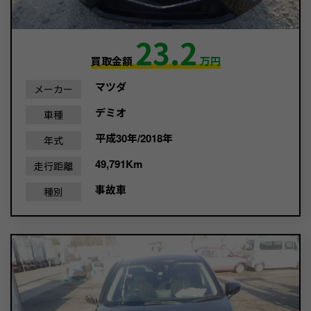
23.2
買取金額
万円
マツダ
メーカー
デミオ
車種
平成30年/2018年
年式
49,791Km
走行距離
事故車
種別