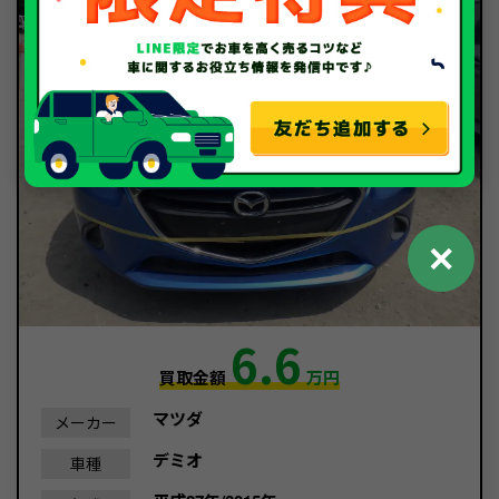
✕
6.6
買取金額
万円
マツダ
メーカー
デミオ
車種