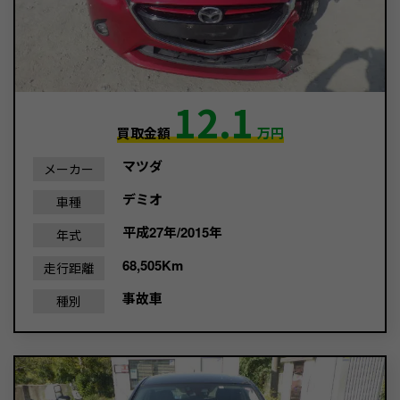
12.1
買取金額
万円
マツダ
メーカー
デミオ
車種
平成27年/2015年
年式
68,505Km
走行距離
事故車
種別