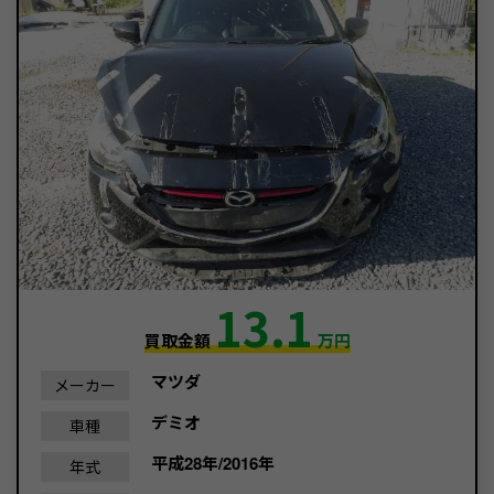
13.1
買取金額
万円
マツダ
メーカー
デミオ
車種
平成28年/2016年
年式