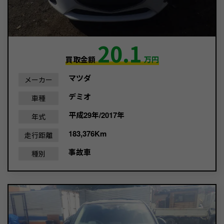
20.1
買取金額
万円
マツダ
メーカー
デミオ
車種
平成29年/2017年
年式
183,376Km
走行距離
事故車
種別