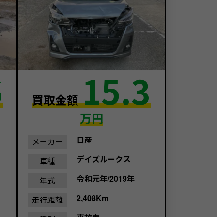
6
15.3
買取金額
万円
日産
メーカー
デイズルークス
車種
令和元年/2019年
年式
2,408Km
走行距離