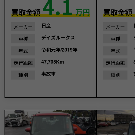
4.1
買取金額
万円
買取金額
日産
メーカー
メーカー
デイズルークス
車種
車種
令和元年/2019年
年式
年式
47,705Km
走行距離
走行距離
事故車
種別
種別