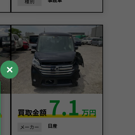
事故車
種別
✕
1
7.1
買取金額
万円
日産
メーカー