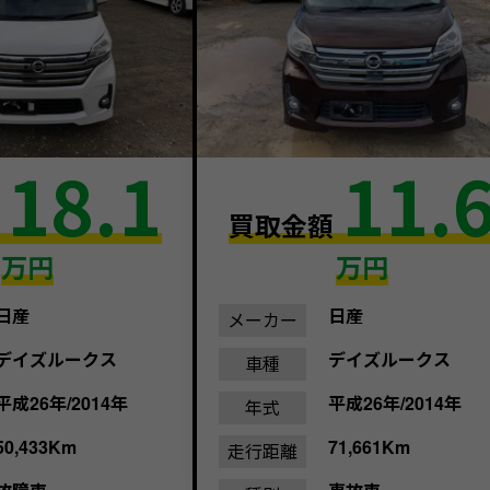
18.1
11.
額
買取金額
万円
万円
日産
日産
メーカー
デイズルークス
デイズルークス
車種
平成26年/2014年
平成26年/2014年
年式
50,433Km
71,661Km
走行距離