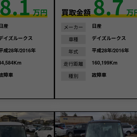
8.1
8.7
万円
買取金額
万
日産
日産
メーカー
デイズルークス
デイズルークス
車種
平成28年/2016年
平成28年/2016年
年式
84,584Km
160,199Km
走行距離
故障車
故障車
種別