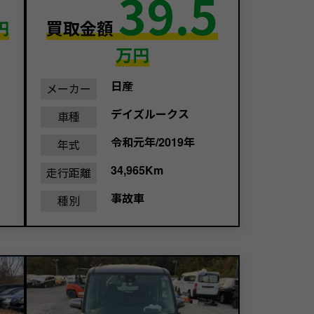
39.5
円
買取金額
万円
日産
メーカー
デイズルークス
車種
令和元年/2019年
年式
34,965Km
走行距離
事故車
種別