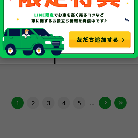
日産
日産
メーカー
デイズルークス
デイズルークス
車種
平成27年/2015年
平成29年/2017年
年式
75,599Km
4,562Km
走行距離
事故車
事故車
種別
1
2
3
4
5
...