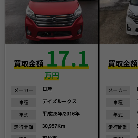
17.1
買取金額
買取金
万円
日産
メーカー
メーカー
デイズルークス
車種
車種
平成28年/2016年
年式
年式
30,957Km
走行距離
走行距離