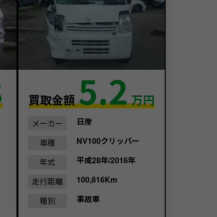
8
5.2
買取金額
万円
日産
メーカー
NV100クリッパー
車種
平成28年/2016年
年式
100,816Km
走行距離
事故車
種別