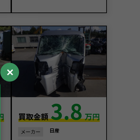
✕
3.8
円
買取金額
万円
日産
メーカー