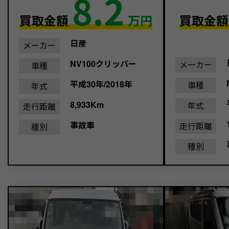
8.2
買取金額
万円
買取金
日産
メーカー
NV100クリッパー
メーカー
車種
平成30年/2018年
車種
年式
8,933Km
年式
走行距離
事故車
走行距離
種別
種別