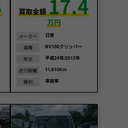
8
17.4
買取金額
万円
日産
メーカー
NV100クリッパー
車種
平成24年/2012年
年式
11,610Km
走行距離
事故車
種別