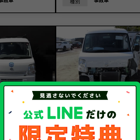
事故車
事故車
種別
11.1
5.3
額
買取金額
万
万円
日産
メーカー