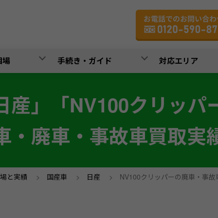
相場
手続き・ガイド
対応エリア
日産」「NV100クリッパ
車・廃車・事故車買取実
場と実績
>
国産車
>
日産
>
NV100クリッパーの廃車・事