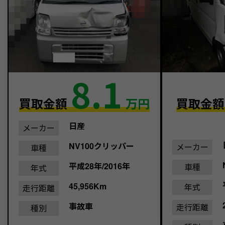
8.1
買取金額
万円
買取金
日産
メーカー
NV100クリッパー
メーカー
車種
平成28年/2016年
車種
年式
45,956Km
年式
走行距離
事故車
走行距離
種別