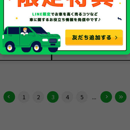
日産
NV100クリッパー
車種
NV100クリッパー
平成29年/2017年
年式
令和元年/2019年
26,443Km
走行距離
4,007Km
事故車
種別
事故車
1
2
3
4
5
...