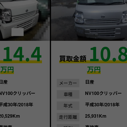
14.4
10.
額
買取金額
万円
万円
日産
日産
メーカー
NV100クリッパー
NV100クリッパー
車種
平成30年/2018年
平成30年/2018年
年式
20,529Km
25,931Km
走行距離