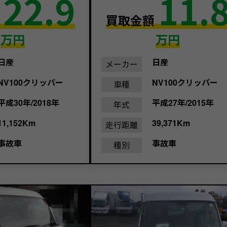
22.9
11.
額
買取金額
万円
万円
日産
日産
メーカー
NV100クリッパー
NV100クリッパー
車種
平成30年/2018年
平成27年/2015年
年式
11,152Km
39,371Km
走行距離
事故車
事故車
種別