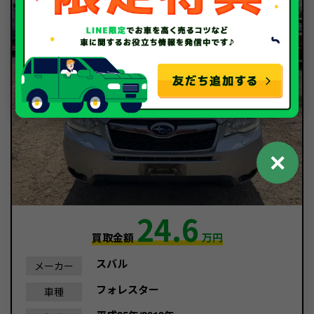
✕
24.6
買取金額
万円
スバル
メーカー
フォレスター
車種