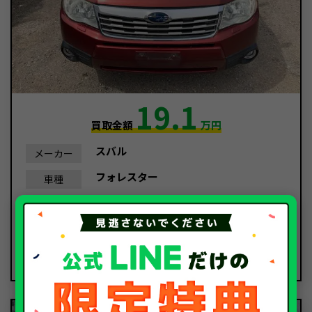
19.1
買取金額
万円
スバル
メーカー
フォレスター
車種
平成20年/2008年
年式
110,343Km
走行距離
故障車
種別