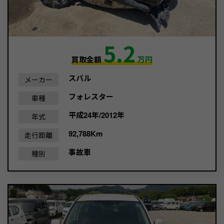
5.2
買取金額
万円
スバル
メーカー
フォレスター
車種
平成24年/2012年
年式
92,788Km
走行距離
事故車
種別