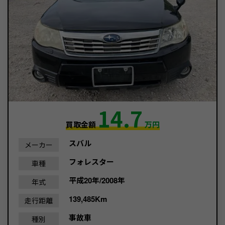
14.7
買取金額
万円
スバル
メーカー
フォレスター
車種
平成20年/2008年
年式
139,485Km
走行距離
事故車
種別