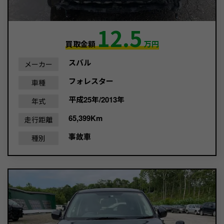
12.5
買取金額
万円
スバル
メーカー
フォレスター
車種
平成25年/2013年
年式
65,399Km
走行距離
事故車
種別