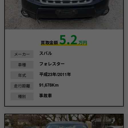
5.2
買取金額
万円
スバル
メーカー
フォレスター
車種
平成23年/2011年
年式
91,678Km
走行距離
事故車
種別