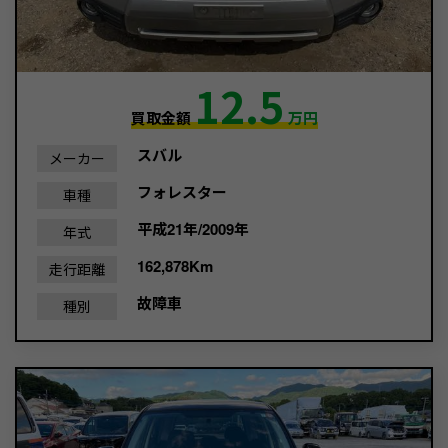
12.5
買取金額
万円
スバル
メーカー
フォレスター
車種
平成21年/2009年
年式
162,878Km
走行距離
故障車
種別