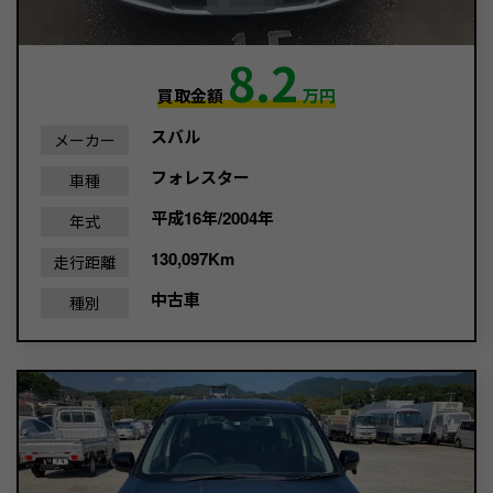
8.2
買取金額
万円
スバル
メーカー
フォレスター
車種
平成16年/2004年
年式
130,097Km
走行距離
中古車
種別