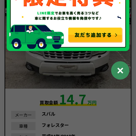
✕
14.7
買取金額
万円
スバル
メーカー
フォレスター
車種