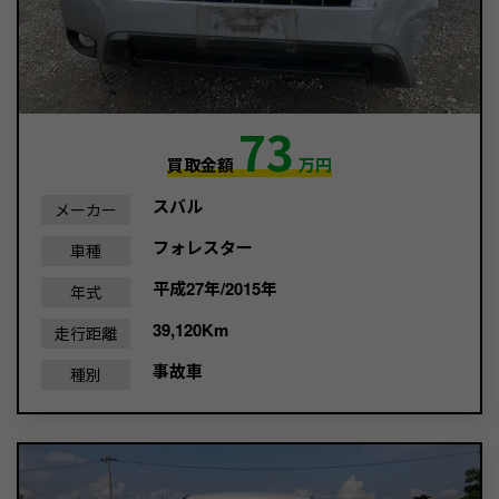
73
買取金額
万円
スバル
メーカー
フォレスター
車種
平成27年/2015年
年式
39,120Km
走行距離
事故車
種別