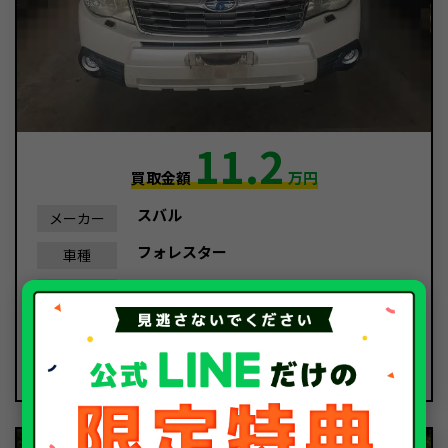
11.2
買取金額
万円
スバル
メーカー
フォレスター
車種
平成21年/2009年
年式
138,959Km
走行距離
事故車
種別