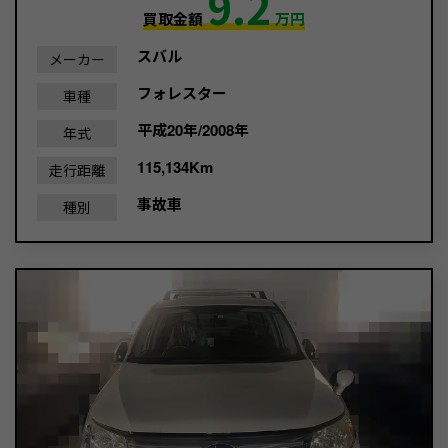
9.2
買取金額
万円
スバル
メーカー
フォレスター
車種
平成20年/2008年
年式
115,134Km
走行距離
事故車
種別