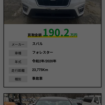
190.2
買取金額
万円
スバル
メーカー
フォレスター
車種
令和2年/2020年
年式
23,775Km
走行距離
事故車
種別