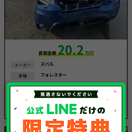
20.2
買取金額
万円
スバル
メーカー
フォレスター
車種
平成26年/2014年
年式
45,675Km
走行距離
事故車
種別