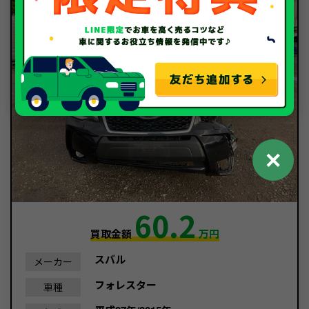
✕
60.2
買取金額
万円
スバル
メーカー
フォレスター
車種