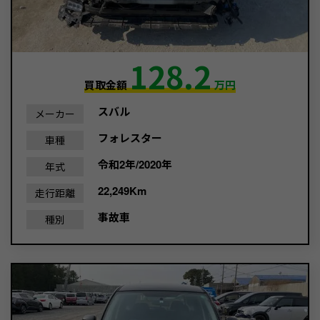
128.2
買取金額
万円
スバル
メーカー
フォレスター
車種
令和2年/2020年
年式
22,249Km
走行距離
事故車
種別