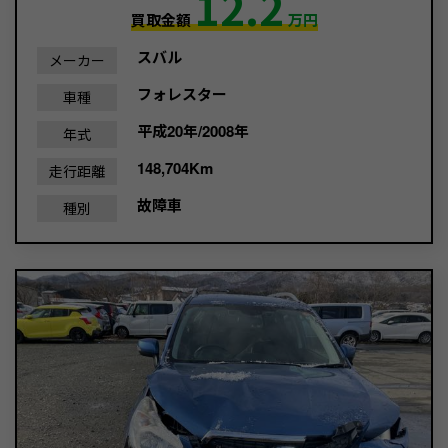
12.2
買取金額
万円
スバル
メーカー
フォレスター
車種
平成20年/2008年
年式
148,704Km
走行距離
故障車
種別