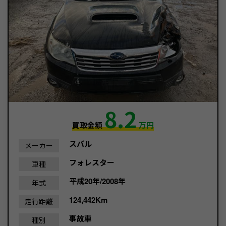
8.2
買取金額
万円
スバル
メーカー
フォレスター
車種
平成20年/2008年
年式
124,442Km
走行距離
事故車
種別