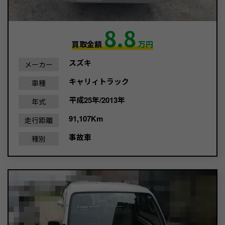
8.8
買取金額
万円
スズキ
メーカー
キャリィトラック
車種
平成25年/2013年
年式
91,107Km
走行距離
事故車
種別