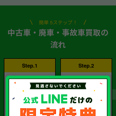
簡単 5ステップ！
中古車・廃車・事故車買取の
流れ
Step.1
Step.2
ご依頼
査定
お電話または査定フォー
査定のプロが
ムより
お電話で回答いたしま