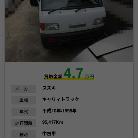
4.7
買取金額
万円
スズキ
メーカー
キャリィトラック
車種
平成10年/1998年
年式
95,417Km
走行距離
中古車
種別