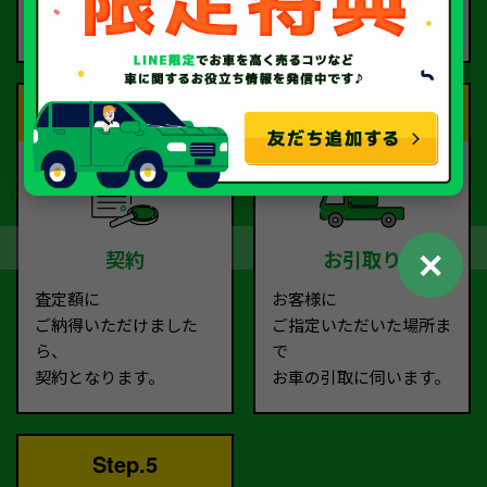
ご依頼ください。
す。
Step.3
Step.4
✕
契約
お引取り
査定額に
お客様に
ご納得いただけました
ご指定いただいた場所ま
ら、
で
契約となります。
お車の引取に伺います。
Step.5