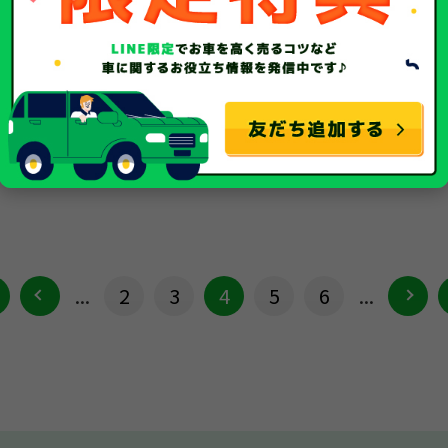
キャリィトラック
平成13年/2001年
年式
平成30年/2018年
148,318Km
走行距離
15,178Km
廃車
種別
事故車
...
2
3
4
5
6
...