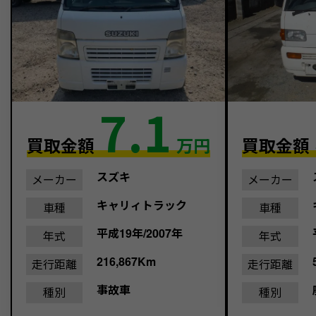
7.1
買取金額
万円
買取金額
スズキ
メーカー
メーカー
キャリィトラック
車種
車種
平成19年/2007年
年式
年式
216,867Km
走行距離
走行距離
事故車
種別
種別