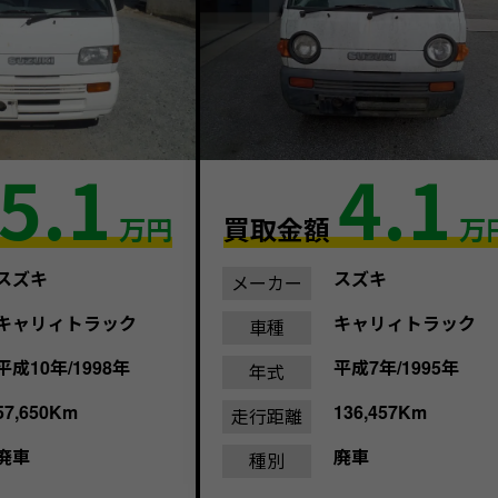
5.1
4.1
万円
買取金額
万
スズキ
スズキ
メーカー
キャリィトラック
キャリィトラック
車種
平成10年/1998年
平成7年/1995年
年式
57,650Km
136,457Km
走行距離
廃車
廃車
種別