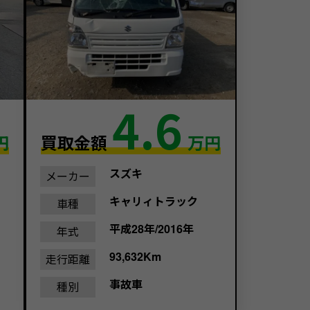
4.6
円
買取金額
万円
スズキ
メーカー
キャリィトラック
車種
平成28年/2016年
年式
93,632Km
走行距離
事故車
種別