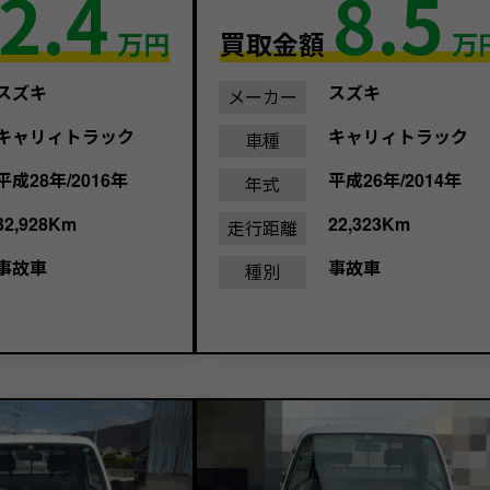
2.4
8.5
万円
買取金額
万
スズキ
スズキ
メーカー
キャリィトラック
キャリィトラック
車種
平成28年/2016年
平成26年/2014年
年式
32,928Km
22,323Km
走行距離
事故車
事故車
種別