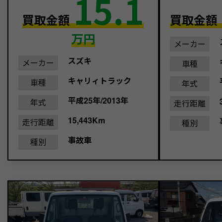
15.1
買取金額
買取金額
万円
メーカー
スズキ
メーカー
車種
キャリィトラック
車種
年式
平成25年/2013年
年式
走行距離
15,443Km
走行距離
種別
事故車
種別