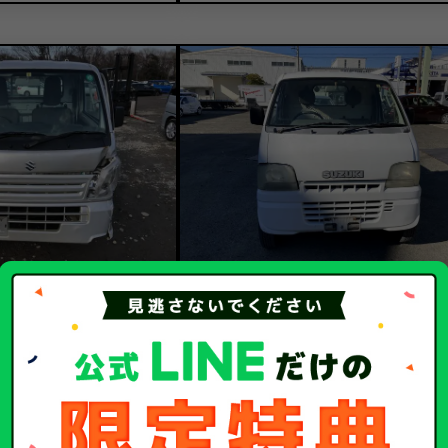
5.1
12.1
買取金額
万
額
万円
スズキ
メーカー
スズキ
キャリィトラック
車種