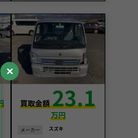
✕
23.1
円
買取金額
万円
スズキ
メーカー