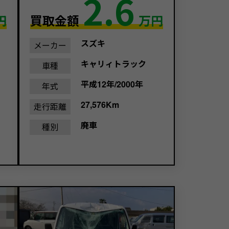
2.6
買取金額
万円
円
スズキ
メーカー
キャリィトラック
車種
平成12年/2000年
年式
27,576Km
走行距離
廃車
種別