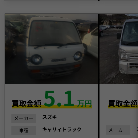
5.1
買取金額
万円
買取金
スズキ
メーカー
キャリィトラック
メーカー
車種