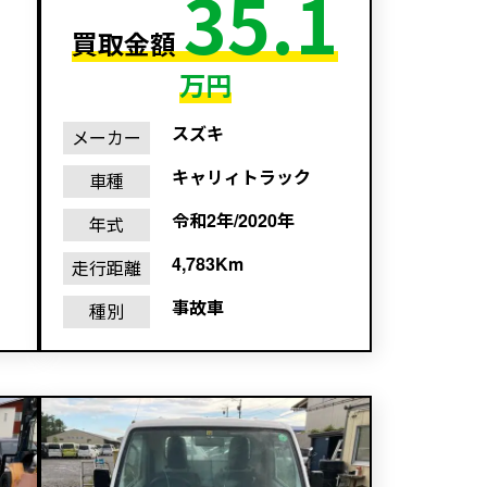
35.1
買取金額
万円
スズキ
メーカー
キャリィトラック
車種
令和2年/2020年
年式
4,783Km
走行距離
事故車
種別