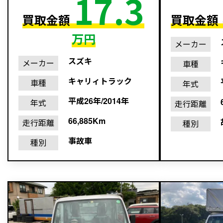
17.3
買取金額
買取金額
万円
メーカー
スズキ
メーカー
車種
キャリィトラック
車種
年式
平成26年/2014年
年式
走行距離
66,885Km
走行距離
種別
事故車
種別