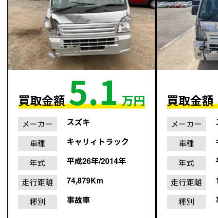
5.1
買取金額
万円
買取金額
スズキ
メーカー
メーカー
キャリィトラック
車種
車種
平成26年/2014年
年式
年式
74,879Km
走行距離
走行距離
事故車
種別
種別