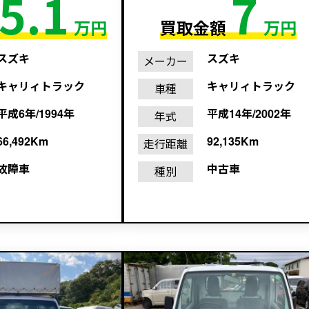
5.1
7
万円
買取金額
万円
スズキ
スズキ
メーカー
キャリィトラック
キャリィトラック
車種
平成6年/1994年
平成14年/2002年
年式
66,492Km
92,135Km
走行距離
故障車
中古車
種別