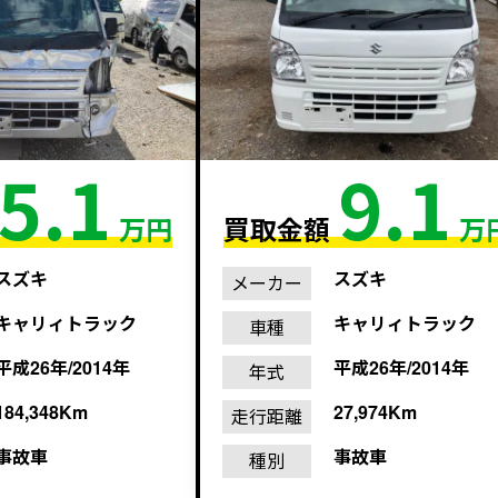
5.1
9.1
万円
買取金額
万
スズキ
スズキ
メーカー
キャリィトラック
キャリィトラック
車種
平成26年/2014年
平成26年/2014年
年式
184,348Km
27,974Km
走行距離
事故車
事故車
種別