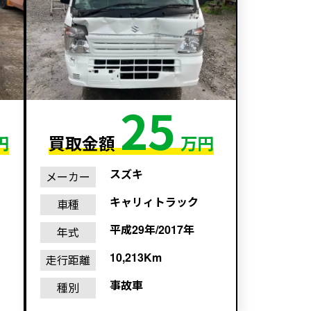
25
円
買取金額
万円
スズキ
メーカー
キャリィトラック
車種
平成29年/2017年
年式
10,213Km
走行距離
事故車
種別