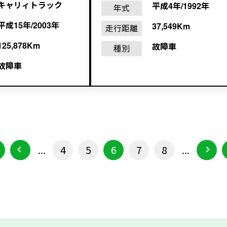
キャリィトラック
平成4年/1992年
年式
平成15年/2003年
37,549Km
走行距離
125,878Km
故障車
種別
故障車
...
4
5
6
7
8
...