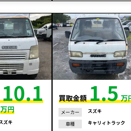
10.1
1.5
額
買取金額
万
万円
スズキ
メーカー
スズキ
キャリィトラック
車種