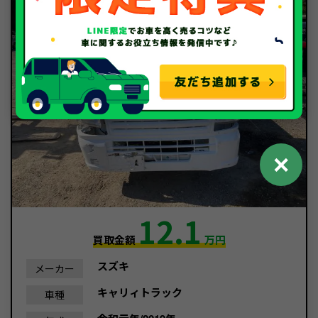
✕
12.1
買取金額
万円
スズキ
メーカー
キャリィトラック
車種