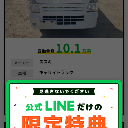
10.1
買取金額
万円
スズキ
メーカー
キャリィトラック
車種
平成25年/2013年
年式
28,885Km
走行距離
故障車
種別