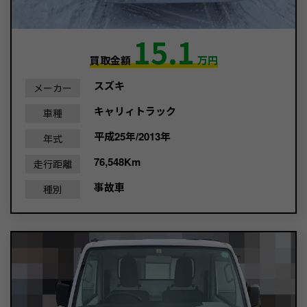
15.1
買取金額
万円
スズキ
メーカー
キャリィトラック
車種
平成25年/2013年
年式
76,548Km
走行距離
事故車
種別