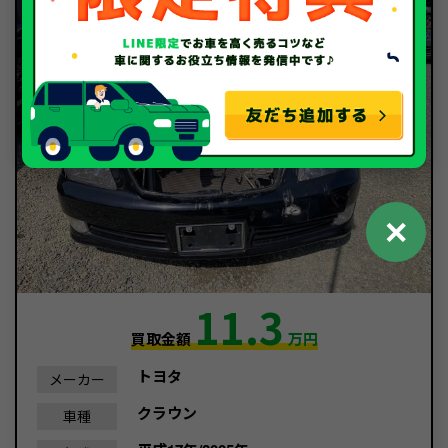
✕
11.3
買取金額
万円
トヨタ
メーカー
クラウン
車種