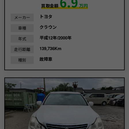
6.9
買取金額
万円
トヨタ
メーカー
クラウン
車種
平成12年/2000年
年式
139,736Km
走行距離
故障車
種別