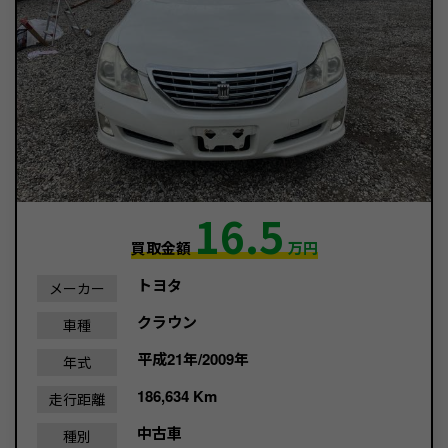
16.5
買取金額
万円
トヨタ
メーカー
クラウン
車種
平成21年/2009年
年式
186,634 Km
走行距離
中古車
種別