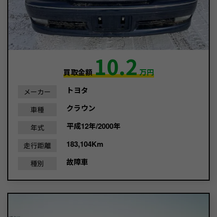
10.2
買取金額
万円
トヨタ
メーカー
クラウン
車種
平成12年/2000年
年式
183,104Km
走行距離
故障車
種別