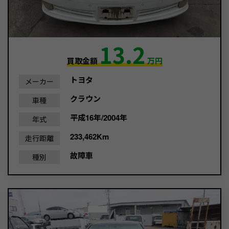
13.2
買取金額
万円
トヨタ
メーカー
クラウン
車種
平成16年/2004年
年式
233,462Km
走行距離
故障車
種別