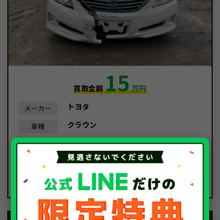
15
買取金額
万円
トヨタ
メーカー
クラウン
車種
平成20年/2008年
年式
140,780Km
走行距離
事故車
種別