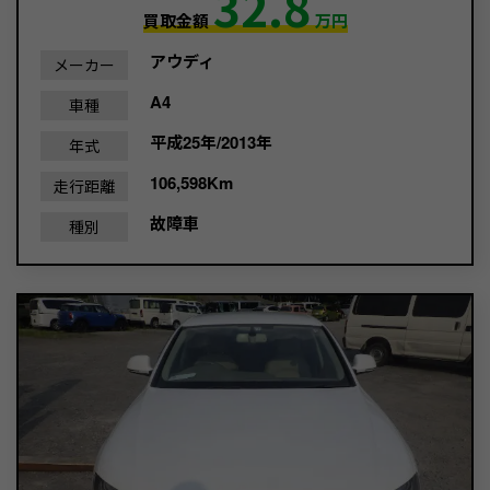
32.8
買取金額
万円
アウディ
メーカー
A4
車種
平成25年/2013年
年式
106,598Km
走行距離
故障車
種別