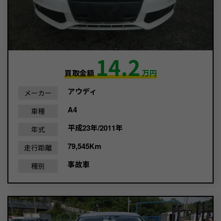
14.2
買取金額
万円
アウディ
メーカー
A4
車種
平成23年/2011年
年式
79,545Km
走行距離
事故車
種別