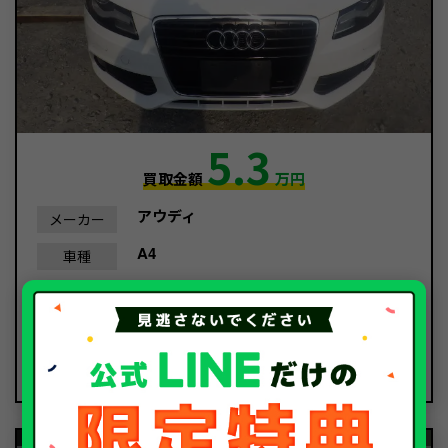
5.3
買取金額
万円
アウディ
メーカー
A4
車種
平成20年/2008年
年式
149,163Km
走行距離
故障車
種別