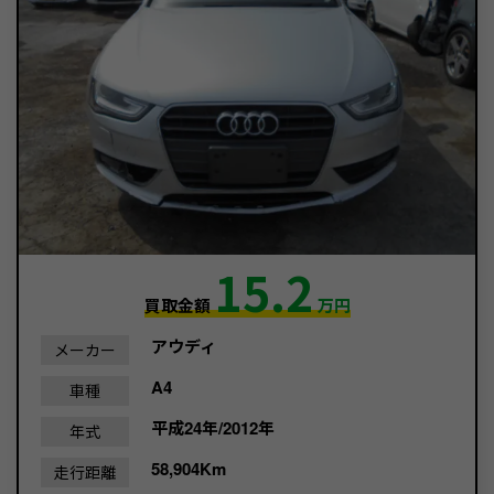
15.2
買取金額
万円
アウディ
メーカー
A4
車種
平成24年/2012年
年式
58,904Km
走行距離