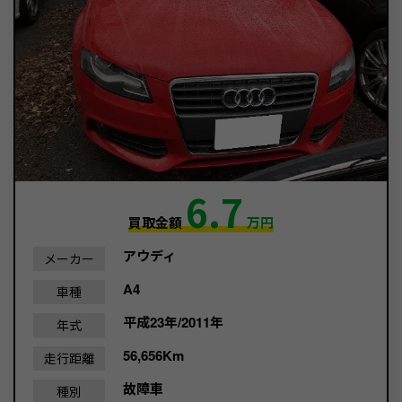
6.7
買取金額
万円
アウディ
メーカー
A4
車種
平成23年/2011年
年式
56,656Km
走行距離
故障車
種別