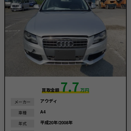
7.7
買取金額
万円
アウディ
メーカー
A4
車種
平成20年/2008年
年式