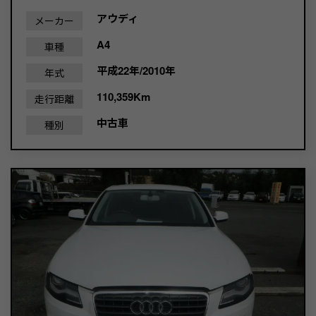
アウディ
メーカー
A4
車種
平成22年/2010年
年式
110,359Km
走行距離
中古車
種別