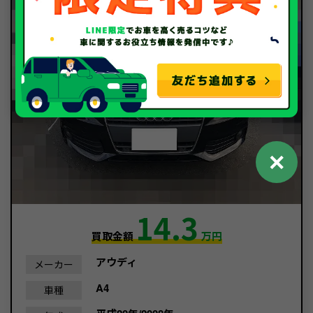
✕
14.3
買取金額
万円
アウディ
メーカー
A4
車種