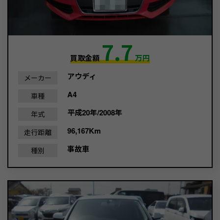
7.7
買取金額
万円
アウディ
メーカー
A4
車種
平成20年/2008年
年式
96,167Km
走行距離
事故車
種別