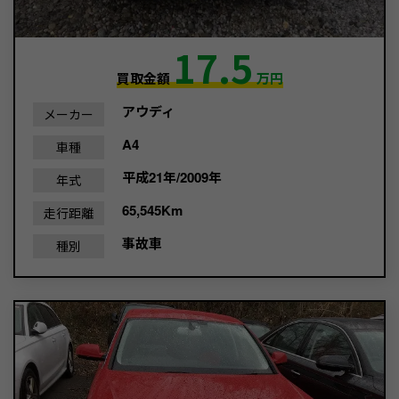
17.5
買取金額
万円
アウディ
メーカー
A4
車種
平成21年/2009年
年式
65,545Km
走行距離
事故車
種別