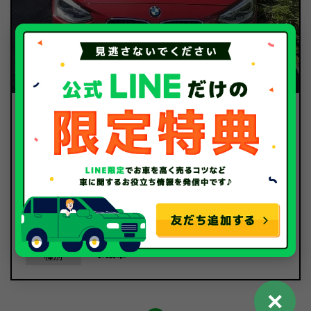
20.6
買取金額
万円
BMW
メーカー
120I
車種
平成25年/2013年
年式
32,167Km
走行距離
事故車
種別
✕