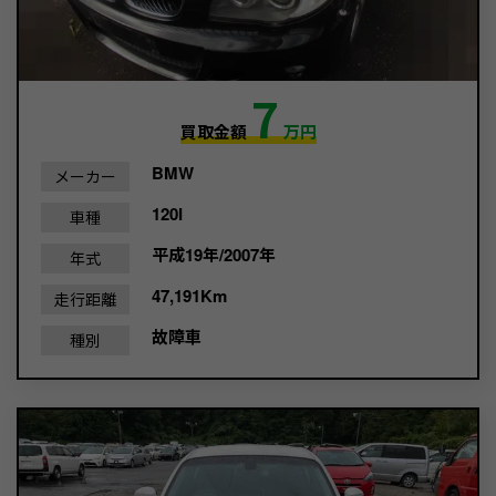
7
買取金額
万円
BMW
メーカー
120I
車種
平成19年/2007年
年式
47,191Km
走行距離
故障車
種別