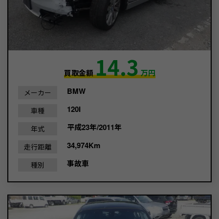
14.3
買取金額
万円
BMW
メーカー
120I
車種
平成23年/2011年
年式
34,974Km
走行距離
事故車
種別