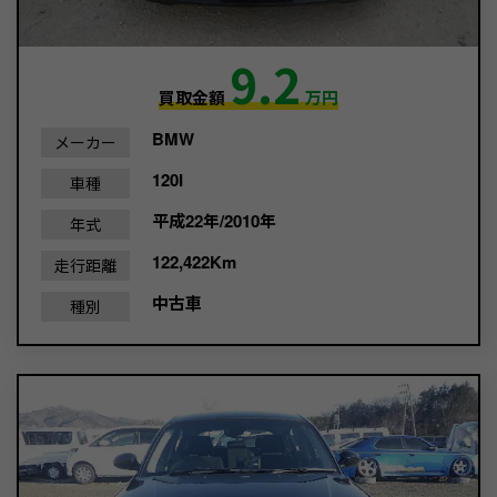
9.2
買取金額
万円
BMW
メーカー
120I
車種
平成22年/2010年
年式
122,422Km
走行距離
中古車
種別