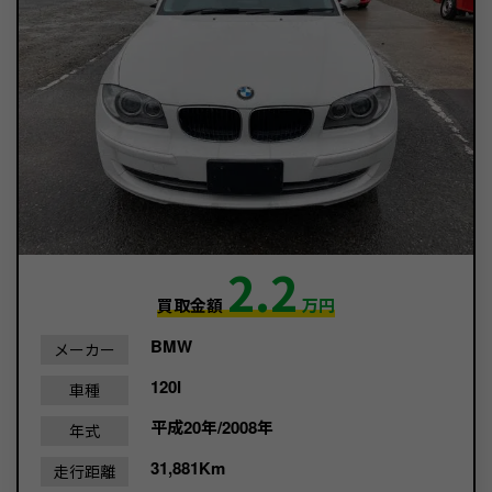
2.2
買取金額
万円
BMW
メーカー
120I
車種
平成20年/2008年
年式
31,881Km
走行距離