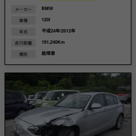
BMW
メーカー
120I
車種
平成24年/2012年
年式
191,240Km
走行距離
故障車
種別