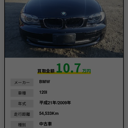
10.7
買取金額
万円
BMW
メーカー
120I
車種
平成21年/2009年
年式
54,533Km
走行距離
中古車
種別