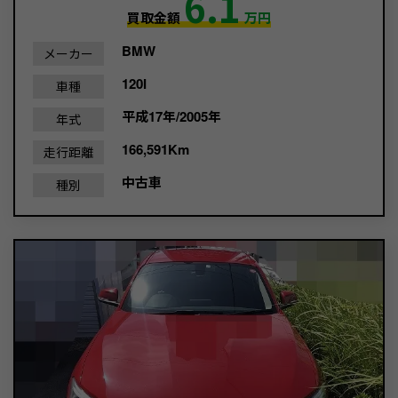
6.1
買取金額
万円
BMW
メーカー
120I
車種
平成17年/2005年
年式
166,591Km
走行距離
中古車
種別