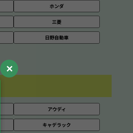
ホンダ
三菱
日野自動車
✕
アウディ
キャデラック