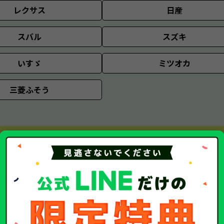
レクサス
日産
スバル
スズキ
いすゞ
ミツオカ
三菱ふそう
輸入車
AMG
BMW
ポルシェ
スマート