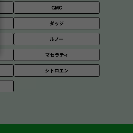
GMC
ダッジ
ルノー
マセラティ
シトロエン