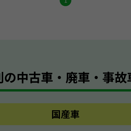
1
別の
中古車・廃車・事故
国産車