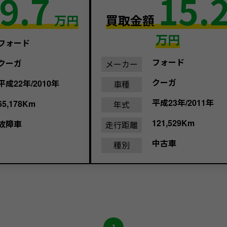
9.7
15.
万円
買取金額
万円
フォード
フォード
クーガ
メーカー
クーガ
平成22年/2010年
車種
平成23年/2011年
65,178Km
年式
121,529Km
故障車
走行距離
中古車
種別