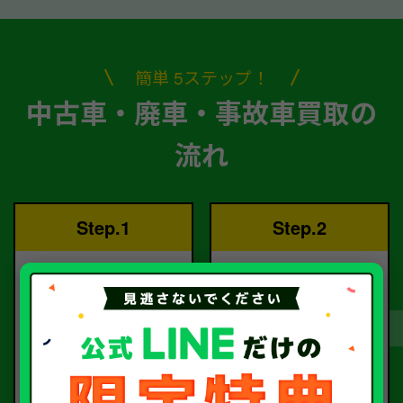
簡単 5ステップ！
中古車・廃車・事故車買取の
流れ
Step.1
Step.2
ご依頼
査定
お電話または査定フォー
査定のプロが
ムより
お電話で回答いたしま