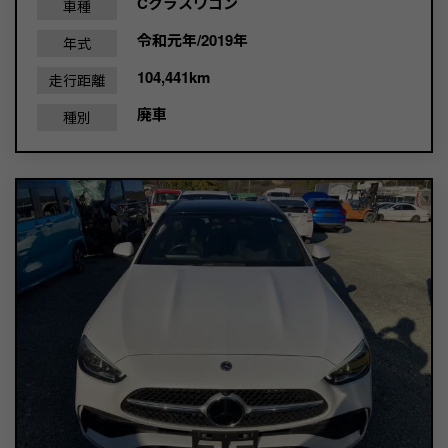
Cクラスワゴン
車種
令和元年/2019年
年式
104,441km
走行距離
廃車
種別