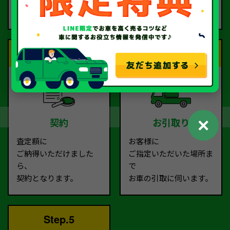
ご依頼ください。
す。
Step.3
Step.4
✕
契約
お引取り
査定額に
お客様に
ご納得いただけました
ご指定いただいた場所ま
ら、
で
契約となります。
お車の引取に伺います。
Step.5