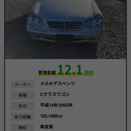
12.1
買取金額
万円
メルセデスベンツ
メーカー
Cクラスワゴン
車種
平成14年/2002年
年式
185,168Km
走行距離
事故車
種別