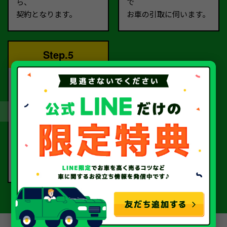
ら、
で
契約となります。
お車の引取に伺います。
Step.5
完了！
書類手続きを経て、
当社から指定口座へ
お振込いたします。