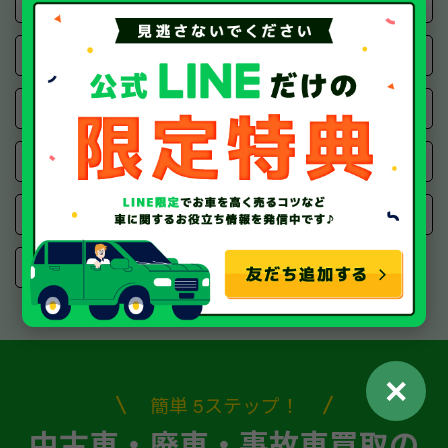
ロータス
ローバー
ボルボ
マセラティ
ミニ
プジョー
フィアット
シトロエン
アルファロメオ
アバルト
ランチア
✕
簡単 5ステップ！
中古車・廃車・事故車買取の