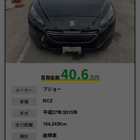
40.6
買取金額
万円
プジョー
メーカー
RCZ
車種
平成27年/2015年
年式
164,343Km
走行距離
故障車
種別