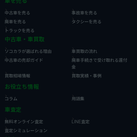
車を売る
中古車を売る
事故車を売る
廃車を売る
タクシーを売る
トラックを売る
中古車・車買取
ソコカラが選ばれる理由
車買取の流れ
中古車の売却ガイド
廃車手続きで受け取れる還付
金
買取相場情報
買取実績・事例
お役立ち情報
コラム
用語集
車査定
無料オンライン査定
LINE査定
査定シミュレーション