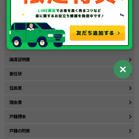
永久抹消登録申請書
一時抹消登録申請書
手数料納付書
自動車税（環境性能割・種別割）申告書
譲渡証明書
✕
委任状
住民票
理由書
戸籍謄本
戸籍の附票