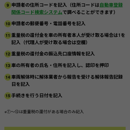
申請者の住所コードを記入（住所コードは
自動車登録
9
関係コード検索システム
で調べることができます）
申請者の郵便番号・電話番号を記入
10
重量税の還付金を車の所有者本人が受け取る場合は1を
11
記入（代理人が受け取る場合は空欄）
重量税の還付金の振込先口座情報を記入
12
車の所有者の氏名・住所を記入し、認印を押印
13
車両解体時に解体業者から報告を受ける解体報告記録
14
日を記入
手続きを行う日付を記入
15
※⑦～⑫は重量税の還付がある場合のみ記入