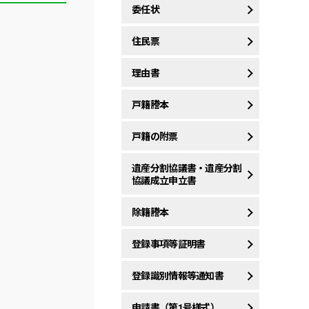
委任状
住民票
理由書
戸籍謄本
戸籍の附票
遺産分割協議書・遺産分割
協議成立申立書
除籍謄本
登録事項等証明書
登録識別情報等通知書
申請書（第1号様式）