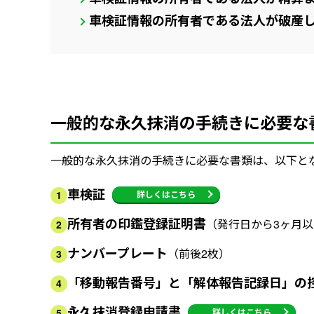
車検証情報の所有者である法人が破産
一般的な永久抹消の手続きに必要な
一般的な永久抹消の手続きに必要な書類は、以下と
車検証
詳しくはこちら
1
所有者の印鑑登録証明書
（発行日から3ヶ月
2
ナンバープレート
（前後2枚）
3
「移動報告番号」と「解体報告記録日」の
4
永久抹消登録申請書
詳しくはこちら
5