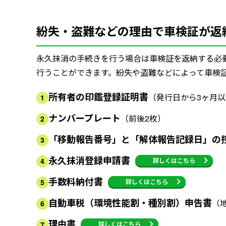
紛失・盗難などの理由で車検証が返
永久抹消の手続きを行う場合は車検証を返納する必
行うことができます。紛失や盗難などによって車検
所有者の印鑑登録証明書
（発行日から3ヶ月
1
ナンバープレート
（前後2枚）
2
「移動報告番号」と「解体報告記録日」の
3
永久抹消登録申請書
詳しくはこちら
4
手数料納付書
詳しくはこちら
5
自動車税（環境性能割・種別割）申告書
（
6
理由書
詳しくはこちら
7