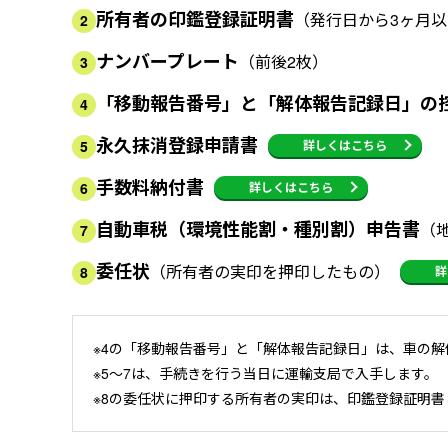
所有者の印鑑登録証明書
（発行日から3ヶ月
2
ナンバープレート
（前後2枚）
3
「移動報告番号」と「解体報告記録日」の
4
永久抹消登録申請書
詳しくはこちら
5
手数料納付書
詳しくはこちら
6
自動車税（環境性能割・種別割）申告書
（
7
委任状
（所有者の実印を押印したもの）
詳
8
※4の「移動報告番号」と「解体報告記録日」は、車の
※5～7は、手続きを行う当日に運輸支局で入手します。
※8の委任状に押印する所有者の実印は、印鑑登録証明