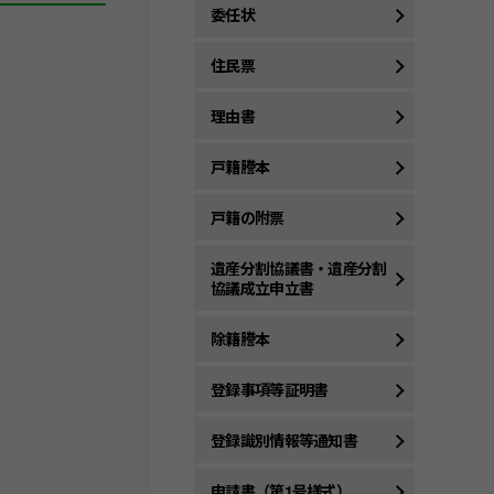
委任状
住民票
理由書
戸籍謄本
戸籍の附票
遺産分割協議書・遺産分割
協議成立申立書
除籍謄本
登録事項等証明書
登録識別情報等通知書
申請書（第1号様式）