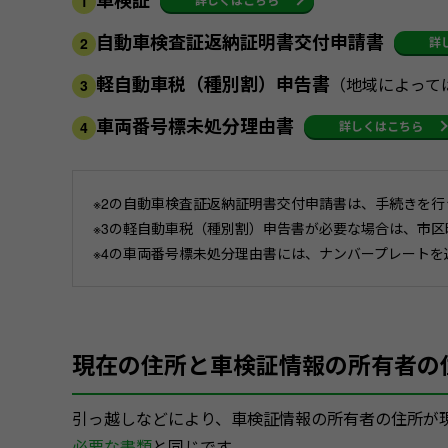
車検証
1
自動車検査証返納証明書交付申請書
詳
2
軽自動車税（種別割）申告書
（地域によって
3
車両番号標未処分理由書
詳しくはこちら
4
※2の自動車検査証返納証明書交付申請書は、手続きを
※3の軽自動車税（種別割）申告書が必要な場合は、市
※4の車両番号標未処分理由書には、ナンバープレート
現在の住所と車検証情報の所有者の
引っ越しなどにより、車検証情報の所有者の住所が
必要な書類
と同じです。