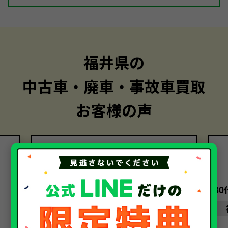
福井県の
中古車・廃車・事故車買取
お客様の声
30代・女性
3
福井県