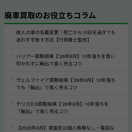
④人気の車種は廃車でも高価買取が可能！
廃車買取のお役立ちコラム
人気の車種は廃車の状態でも、高価買取が可能です。
特にスポーツカー・トラックのほか、海外で人気の国
故人の車の名義変更｜死亡から15日を過ぎても
産車は高く買取が可能です。「廃車＝買取できない」
迷わず手放す方法【行政書士監修】
というイメージがありますが、福井県の「ソコカラ」
なら廃車の車も適正価格で買取できます。他社で買取
ハリアー買取相場【’26年8月】10年落ちを買い
拒否となった車も価格がつく可能性があるので、諦め
叩かれずに輸出で高く売るコツ
ずに福井県の「ソコカラ」にご相談ください。古い車
ヴェルファイア買取相場【’26年8月】10年落ち
でも高価買取が可能なケースは珍しくないため、まず
でも「輸出」で高く売るコツ
はWebで簡単にできる無料査定をお試しください。
実際の買取実績を、車のメーカーや状態ごとに「買取
デリカD:5買取相場【’26年8月】10年落ちを
実績」で確認できます。
「輸出」で高く売るコツ
⑤車内の簡単な清掃で買取価格アップも！
【2026年8月】車査定は個人情報なし・電話な
しばらく乗っていない車は、車内のシートや座席の下