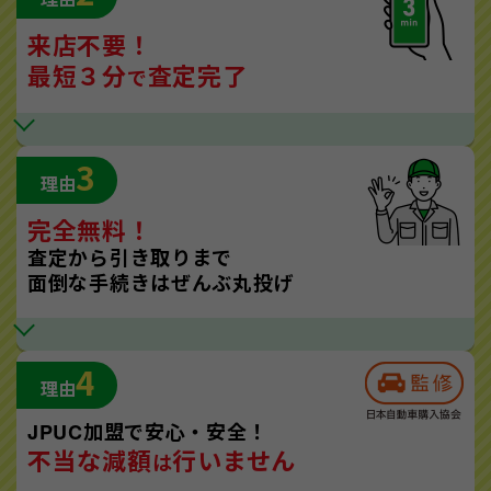
来店不要！
最短３分
査定完了
で
3
理由
完全無料！
査定から引き取りまで
面倒な手続きはぜんぶ丸投げ
4
理由
JPUC加盟で安心・安全！
不当な減額
行いません
は