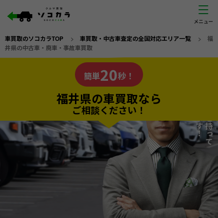
車買取のソコカラTOP
>
車買取・中古車査定の全国対応エリア一覧
>
福
井県の中古車・廃車・事故車買取
福井県
20
私たちが責任を持って
の車買取なら
簡単
秒！
査定いたします！
ソコカラの
福井県の車買取なら
ご相談ください！
20
入力完了！
秒で
無料で
カンタンWeb査定
電話か出張か、高い方の査定を提案。
高価買取!
だから
ご依頼いただいたお車を丁寧に査定いたします