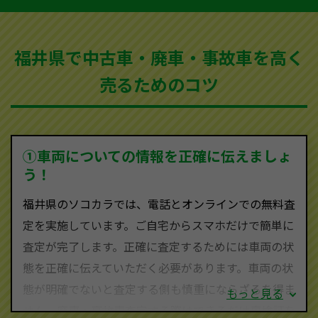
など動かない車、水害車、不動車、乗らなくなってし
まった車、車検が切れて動かすことができない車でも
福井県で中古車・廃車・事故車を高く
買取可能です。
売るためのコツ
ソコカラは世界１１０か国に独自の販売ネットワーク
を持ち、国内に自社物流網、自社ヤードをもっている
ため、中間マージンがかかりません。だから高価買取
を実現し、お客様に利益を還元することができるので
①車両についての情報を正確に伝えましょ
す。
う！
福井県にお住まいであれば、まずはお気軽に（0120-
福井県のソコカラでは、電話とオンラインでの無料査
590-870）までお問い合わせ下さい。
定を実施しています。ご自宅からスマホだけで簡単に
査定・ご相談・見積もりはすべて無料で行います。安
査定が完了します。正確に査定するためには車両の状
心してお問い合わせください。
態を正確に伝えていただく必要があります。車両の状
態が明確でないと査定する側も慎重にならざるを得ま
もっと見る
せん。廃車・事故車査定する際はできるだけ車検証を