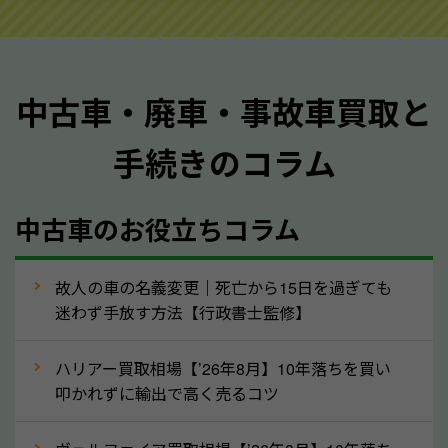
ご準備ください。車検証があることで車両状態や年式
を正確に把握し、査定することができるため、査定価
格が上がりやすくなります。廃車・事故車査定の際に
中古車・廃車・事故車買取と
質問させていただく内容は以下の通りとなります。
手続きのコラム
メーカー／車種
年式
中古車のお役立ちコラム
型式／グレード
走行距離（例：約〇万キロ）
車検の満了日
故人の車の名義変更｜死亡から15日を過ぎても
迷わず手放す方法【行政書士監修】
内装や外装の状態
上記の情報を正確にお伝えいただくことで、正確な査
ハリアー買取相場【’26年8月】10年落ちを買い
定を行い高価買取価格をつけやすくなります。
叩かれずに輸出で高く売るコツ
②自動車税の還付金は早く売るほど多く返