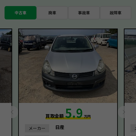
中古車
廃車
事故車
故障車
5.9
買取金額
万円
日産
メーカー