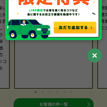
長い
オペレーターの方々は、電話対応も
時
たが
メール対応も丁寧で正確でした。直
速
る買
接会って話すわけではないのに、安心
廃
し
してお任せできる信頼感がありまし
だ
ラ
た。
決
価
✕
応
ソコ
め
お客様の声一覧