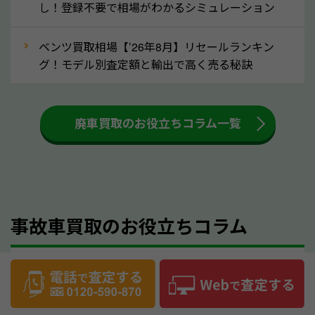
し！登録不要で相場がわかるシミュレーション
が汚れていることも多いです。シミや汚れが付着して
いると、買取査定時に影響する可能性も考えられま
ベンツ買取相場【’26年8月】リセールランキン
す。車内の汚れは簡単な清掃だけで取り除けることも
グ！モデル別査定額と輸出で高く売る秘訣
多いため、査定前にチェックして、清掃をしておくの
も高く売るためのコツです。洗車に関しては、特別に
大きな汚れがない限り必要はありません。査定に影響
廃車買取のお役立ちコラム一覧
するケースは少ないため、そのままお持ちいただいて
も大丈夫です。また、傷や破損がある場合、事前に修
理して査定する方法もあります。しかし、修理によっ
て上がる査定金額よりも、修理費用が高くなることも
事故車買取のお役立ちコラム
あるため、まずは福井県のソコカラへ車の状態につい
てお気軽にご相談ください。
⑥車の需要が高まるタイミングで売るのも
故人の車の名義変更｜死亡から15日を過ぎても
高価買取のポイント！
迷わず手放す方法【行政書士監修】
車を高く売るのなら、需要の高いタイミングを狙って