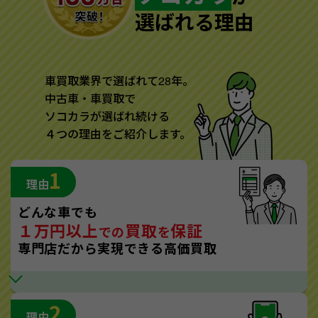
選ばれる理由
車買取業界で選ばれて28年。
中古車・車買取で
ソコカラが選ばれ続ける
４つの理由をご紹介します。
1
理由
どんな車でも
１万円以上
買取
保証
での
を
専門店だから実現できる高価買取
2
理由