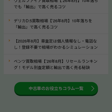
ヴェルファイア買取相場【’26年8月】10年落ち
ってきます！
でも「輸出」で高く売るコツ
自動車税の還付金は、先に年払いしていた自動車税が
月割りで返還されるものです。ですから、自動車税の
デリカD:5買取相場【’26年8月】10年落ちを
「輸出」で高く売るコツ
還付金は早めに売却するほど多く還付されます。不要
な車は早めに廃車手続きをしたほうが良いでしょう。
【2026年8月】車査定は個人情報なし・電話な
し！登録不要で相場がわかるシミュレーション
③自動車税の還付金の扱いについて確認し
ましょう！
ベンツ買取相場【’26年8月】リセールランキン
車を廃車にすると、自動車税の還付金を受け取ること
グ！モデル別査定額と輸出で高く売る秘訣
ができる場合があります。廃車買取業者の中には、還
付金をお客様に返還しない業者もあります。廃車査定
中古車のお役立ちコラム一覧
をする際には、自動車税の還付金の返還があるかどう
かを確認するようにしてください。福井県のソコカラ
では、自動車税の還付金をお客様に返還しております
のでご安心ください。