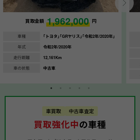
1,962,000
買取金額
円
車種
｢トヨタ｣｢GRヤリス｣｢令和2年/2020年｣
年式
令和2年/2020年
走行距離
12,161Km
車の状態
中古車
車買取
中古車査定
買取強化中
の車種