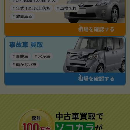
# 走行距離 10万km超え
# 年式 13年以上落ち
# 車検切れ
# 放置車両
相場を確認する
事故車 買取
# 事故車
# 水没車
# 動かない車
相場を確認する
中古車買取で
ソコカラ
が