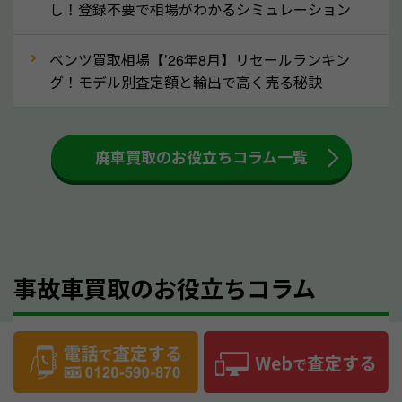
し！登録不要で相場がわかるシミュレーション
が汚れていることも多いです。シミや汚れが付着して
いると、買取査定時に影響する可能性も考えられま
ベンツ買取相場【’26年8月】リセールランキン
す。車内の汚れは簡単な清掃だけで取り除けることも
グ！モデル別査定額と輸出で高く売る秘訣
多いため、査定前にチェックして、清掃をしておくの
も高く売るためのコツです。洗車に関しては、特別に
大きな汚れがない限り必要はありません。査定に影響
廃車買取のお役立ちコラム一覧
するケースは少ないため、そのままお持ちいただいて
も大丈夫です。また、傷や破損がある場合、事前に修
理して査定する方法もあります。しかし、修理によっ
て上がる査定金額よりも、修理費用が高くなることも
事故車買取のお役立ちコラム
あるため、まずは福井県のソコカラへ車の状態につい
てお気軽にご相談ください。
⑥車の需要が高まるタイミングで売るのも
故人の車の名義変更｜死亡から15日を過ぎても
高価買取のポイント！
迷わず手放す方法【行政書士監修】
車を高く売るのなら、需要の高いタイミングを狙って