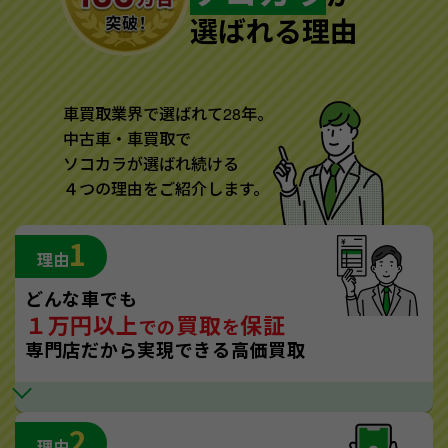
選ばれる理由
車買取業界で選ばれて28年。
中古車・車買取で
ソコカラが選ばれ続ける
４つの理由をご紹介します。
1
理由
どんな車でも
１万円以上
買取
保証
での
を
専門店だから実現できる高価買取
2
理由