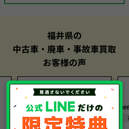
福井県の
中古車・廃車・事故車買取
お客様の声
30代・女性
3
福井県