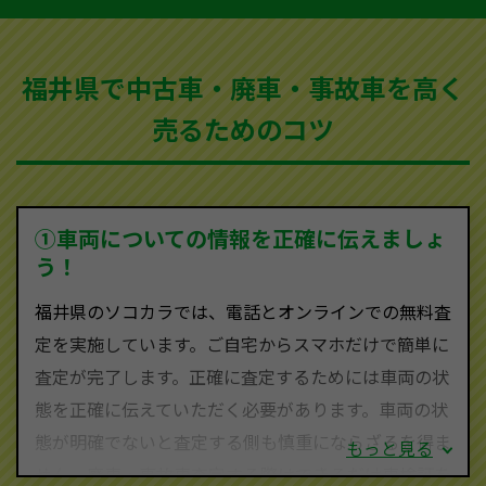
など動かない車、水害車、不動車、乗らなくなってし
まった車、車検が切れて動かすことができない車でも
福井県で中古車・廃車・事故車を高く
買取可能です。
売るためのコツ
ソコカラは世界１１０か国に独自の販売ネットワーク
を持ち、国内に自社物流網、自社ヤードをもっている
ため、中間マージンがかかりません。だから高価買取
を実現し、お客様に利益を還元することができるので
①車両についての情報を正確に伝えましょ
す。
う！
福井県にお住まいであれば、まずはお気軽に（0120-
福井県のソコカラでは、電話とオンラインでの無料査
590-870）までお問い合わせ下さい。
定を実施しています。ご自宅からスマホだけで簡単に
査定・ご相談・見積もりはすべて無料で行います。安
査定が完了します。正確に査定するためには車両の状
心してお問い合わせください。
態を正確に伝えていただく必要があります。車両の状
態が明確でないと査定する側も慎重にならざるを得ま
もっと見る
せん。廃車・事故車査定する際はできるだけ車検証を