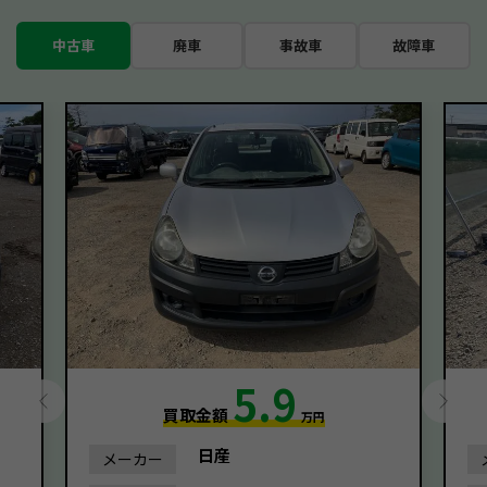
中古車
廃車
事故車
故障車
5.9
買取金額
万円
日産
メーカー