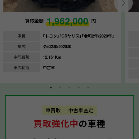
1,962,000
買取金額
円
車種
｢トヨタ｣｢GRヤリス｣｢令和2年/2020年｣
年式
令和2年/2020年
走行距離
12,161Km
車の状態
中古車
車買取
中古車査定
買取強化中
の車種