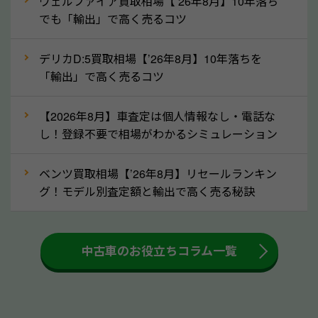
ヴェルファイア買取相場【’26年8月】10年落ち
ってきます！
でも「輸出」で高く売るコツ
自動車税の還付金は、先に年払いしていた自動車税が
月割りで返還されるものです。ですから、自動車税の
デリカD:5買取相場【’26年8月】10年落ちを
「輸出」で高く売るコツ
還付金は早めに売却するほど多く還付されます。不要
な車は早めに廃車手続きをしたほうが良いでしょう。
【2026年8月】車査定は個人情報なし・電話な
し！登録不要で相場がわかるシミュレーション
③自動車税の還付金の扱いについて確認し
ましょう！
ベンツ買取相場【’26年8月】リセールランキン
車を廃車にすると、自動車税の還付金を受け取ること
グ！モデル別査定額と輸出で高く売る秘訣
ができる場合があります。廃車買取業者の中には、還
付金をお客様に返還しない業者もあります。廃車査定
中古車のお役立ちコラム一覧
をする際には、自動車税の還付金の返還があるかどう
かを確認するようにしてください。福井県のソコカラ
では、自動車税の還付金をお客様に返還しております
のでご安心ください。