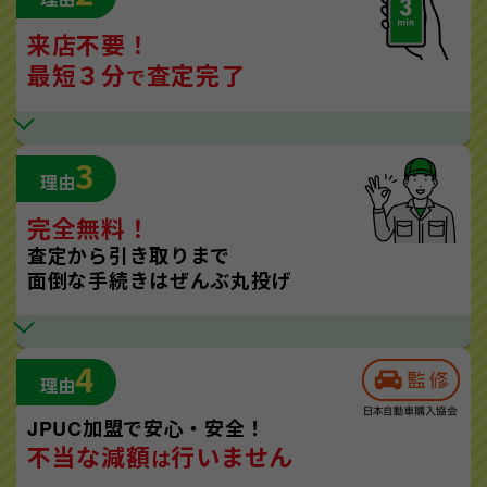
来店不要！
最短３分
査定完了
で
3
理由
完全無料！
査定から引き取りまで
面倒な手続きはぜんぶ丸投げ
4
理由
JPUC加盟で安心・安全！
不当な減額
行いません
は