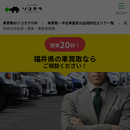
車買取のソコカラTOP
>
車買取・中古車査定の全国対応エリア一覧
>
福
井県の中古車・廃車・事故車買取
福井県
20
私たちが責任を持って
の車買取なら
簡単
秒！
査定いたします！
ソコカラの
福井県の車買取なら
ご相談ください！
20
入力完了！
秒で
無料で
カンタンWeb査定
電話か出張か、高い方の査定を提案。
高価買取!
だから
ご依頼いただいたお車を丁寧に査定いたします