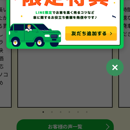
長い
オペレーターの方々は、電話対応も
時
たが
メール対応も丁寧で正確でした。直
速
る買
接会って話すわけではないのに、安心
廃
し
してお任せできる信頼感がありまし
だ
ラ
た。
決
価
✕
応
ソコ
め
お客様の声一覧