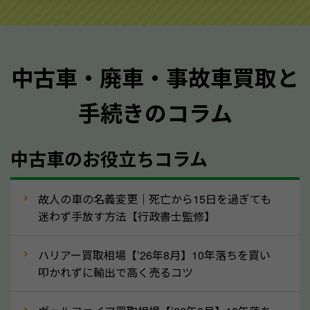
ご準備ください。車検証があることで車両状態や年式
を正確に把握し、査定することができるため、査定価
格が上がりやすくなります。廃車・事故車査定の際に
中古車・廃車・事故車買取と
質問させていただく内容は以下の通りとなります。
手続きのコラム
メーカー／車種
年式
中古車のお役立ちコラム
型式／グレード
走行距離（例：約〇万キロ）
車検の満了日
故人の車の名義変更｜死亡から15日を過ぎても
迷わず手放す方法【行政書士監修】
内装や外装の状態
上記の情報を正確にお伝えいただくことで、正確な査
ハリアー買取相場【’26年8月】10年落ちを買い
定を行い高価買取価格をつけやすくなります。
叩かれずに輸出で高く売るコツ
②自動車税の還付金は早く売るほど多く返