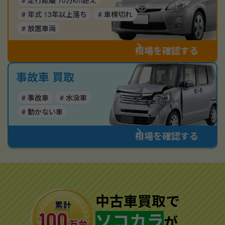
# 走行距離 10万km超え
# 年式 13年以上落ち
# 車検切れ
# 放置車両
相場を確認する
事故車 買取
# 事故車
# 水没車
# 動かない車
相場を確認する
中古車買取で
ソコカラ
が