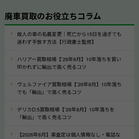
④人気の車種は廃車でも高価買取が可能！
廃車買取のお役立ちコラム
人気の車種は廃車の状態でも、高価買取が可能です。
特にスポーツカー・トラックのほか、海外で人気の国
故人の車の名義変更｜死亡から15日を過ぎても
産車は高く買取が可能です。「廃車＝買取できない」
迷わず手放す方法【行政書士監修】
というイメージがありますが、福井県の「ソコカラ」
なら廃車の車も適正価格で買取できます。他社で買取
ハリアー買取相場【’26年8月】10年落ちを買い
拒否となった車も価格がつく可能性があるので、諦め
叩かれずに輸出で高く売るコツ
ずに福井県の「ソコカラ」にご相談ください。古い車
ヴェルファイア買取相場【’26年8月】10年落ち
でも高価買取が可能なケースは珍しくないため、まず
でも「輸出」で高く売るコツ
はWebで簡単にできる無料査定をお試しください。
実際の買取実績を、車のメーカーや状態ごとに「買取
デリカD:5買取相場【’26年8月】10年落ちを
実績」で確認できます。
「輸出」で高く売るコツ
⑤車内の簡単な清掃で買取価格アップも！
【2026年8月】車査定は個人情報なし・電話な
しばらく乗っていない車は、車内のシートや座席の下