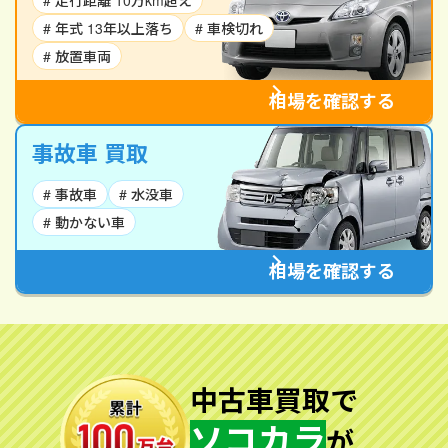
# 走行距離 10万km超え
# 年式 13年以上落ち
# 車検切れ
# 放置車両
相場を確認する
事故車 買取
# 事故車
# 水没車
# 動かない車
相場を確認する
中古車買取で
ソコカラ
が