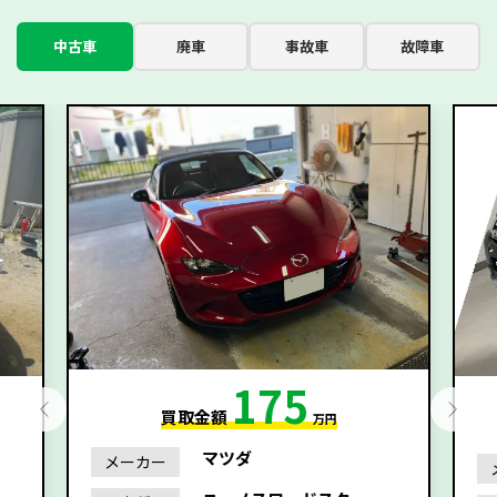
中古車
廃車
事故車
故障車
175
買取金額
万円
マツダ
メーカー