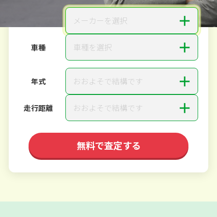
＋
メーカーを選択
メーカー
＋
車種を選択
車種
＋
おおよそで結構です
年式
＋
おおよそで結構です
走行距離
無料で査定する