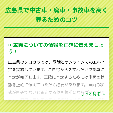
まった車、車検が切れて動かすことができない車でも
広島県で中古車・廃車・事故車を高く
買取可能です。
売るためのコツ
ソコカラは世界１１０か国に独自の販売ネットワーク
を持ち、国内に自社物流網、自社ヤードをもっている
ため、中間マージンがかかりません。だから高価買取
を実現し、お客様に利益を還元することができるので
①車両についての情報を正確に伝えましょ
す。
う！
広島県にお住まいであれば、まずはお気軽に（0120-
広島県のソコカラでは、電話とオンラインでの無料査
590-870）までお問い合わせ下さい。
定を実施しています。ご自宅からスマホだけで簡単に
査定・ご相談・見積もりはすべて無料で行います。安
査定が完了します。正確に査定するためには車両の状
心してお問い合わせください。
態を正確に伝えていただく必要があります。車両の状
態が明確でないと査定する側も慎重にならざるを得ま
もっと見る
せん。廃車・事故車査定する際はできるだけ車検証を
ご準備ください。車検証があることで車両状態や年式