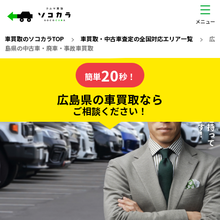
車買取のソコカラTOP
>
車買取・中古車査定の全国対応エリア一覧
>
広
島県の中古車・廃車・事故車買取
広島県
20
私たちが責任を持って
の車買取なら
簡単
秒！
査定いたします！
ソコカラの
広島県の車買取なら
ご相談ください！
20
入力完了！
秒で
無料で
カンタンWeb査定
電話か出張か、高い方の査定を提案。
高価買取!
だから
ご依頼いただいたお車を丁寧に査定いたします