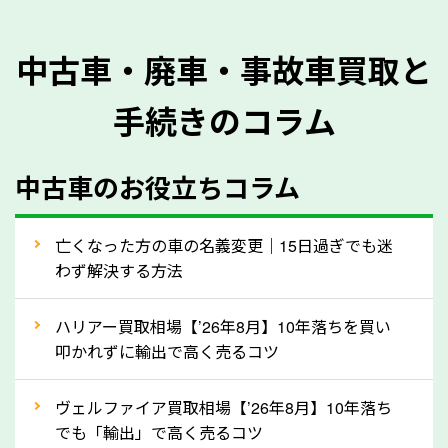
を正確に把握し、査定することができるため、査定価
格が上がりやすくなります。廃車・事故車査定の際に
中古車・廃車・事故車買取と
質問させていただく内容は以下の通りとなります。
手続きのコラム
メーカー／車種
年式
中古車のお役立ちコラム
型式／グレード
走行距離（例：約〇万キロ）
車検の満了日
亡くなった方の車の名義変更｜15日過ぎでも迷
わず解決する方法
内装や外装の状態
上記の情報を正確にお伝えいただくことで、正確な査
ハリアー買取相場【’26年8月】10年落ちを買い
定を行い高価買取価格をつけやすくなります。
叩かれずに輸出で高く売るコツ
②自動車税の還付金は早く売るほど多く返
ヴェルファイア買取相場【’26年8月】10年落ち
ってきます！
でも「輸出」で高く売るコツ