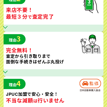
来店不要！
最短３分
査定完了
で
3
理由
完全無料！
査定から引き取りまで
面倒な手続きはぜんぶ丸投げ
4
理由
JPUC加盟で安心・安全！
不当な減額
行いません
は