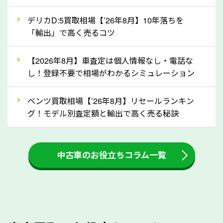
自動車税の還付金は、先に年払いしていた自動車税が
月割りで返還されるものです。ですから、自動車税の
デリカD:5買取相場【’26年8月】10年落ちを
「輸出」で高く売るコツ
還付金は早めに売却するほど多く還付されます。不要
な車は早めに廃車手続きをしたほうが良いでしょう。
【2026年8月】車査定は個人情報なし・電話な
し！登録不要で相場がわかるシミュレーション
③自動車税の還付金の扱いについて確認し
ましょう！
ベンツ買取相場【’26年8月】リセールランキン
車を廃車にすると、自動車税の還付金を受け取ること
グ！モデル別査定額と輸出で高く売る秘訣
ができる場合があります。廃車買取業者の中には、還
付金をお客様に返還しない業者もあります。廃車査定
中古車のお役立ちコラム一覧
をする際には、自動車税の還付金の返還があるかどう
かを確認するようにしてください。広島県のソコカラ
では、自動車税の還付金をお客様に返還しております
のでご安心ください。
④人気の車種は廃車でも高価買取が可能！