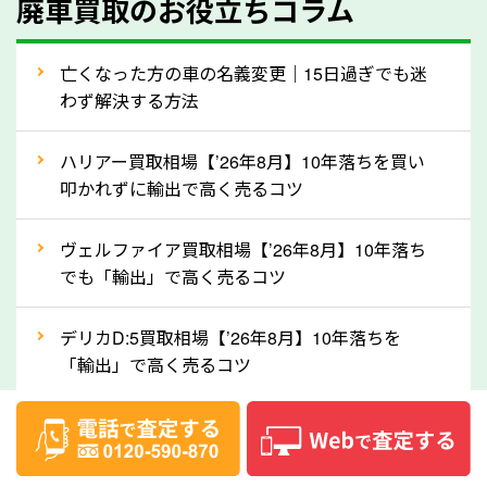
廃車買取のお役立ちコラム
人気の車種は廃車の状態でも、高価買取が可能です。
特にスポーツカー・トラックのほか、海外で人気の国
亡くなった方の車の名義変更｜15日過ぎでも迷
産車は高く買取が可能です。「廃車＝買取できない」
わず解決する方法
というイメージがありますが、広島県の「ソコカラ」
なら廃車の車も適正価格で買取できます。他社で買取
ハリアー買取相場【’26年8月】10年落ちを買い
拒否となった車も価格がつく可能性があるので、諦め
叩かれずに輸出で高く売るコツ
ずに広島県の「ソコカラ」にご相談ください。古い車
ヴェルファイア買取相場【’26年8月】10年落ち
でも高価買取が可能なケースは珍しくないため、まず
でも「輸出」で高く売るコツ
はWebで簡単にできる無料査定をお試しください。
実際の買取実績を、車のメーカーや状態ごとに「買取
デリカD:5買取相場【’26年8月】10年落ちを
実績」で確認できます。
「輸出」で高く売るコツ
⑤車内の簡単な清掃で買取価格アップも！
【2026年8月】車査定は個人情報なし・電話な
しばらく乗っていない車は、車内のシートや座席の下
し！登録不要で相場がわかるシミュレーション
が汚れていることも多いです。シミや汚れが付着して