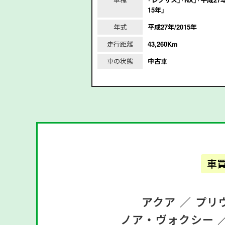
15年｣
2019年
年式
平成27年/2015年
m
走行距離
43,260Km
車の状態
中古車
車
アクア ／
プリ
ノア・ヴォクシー 