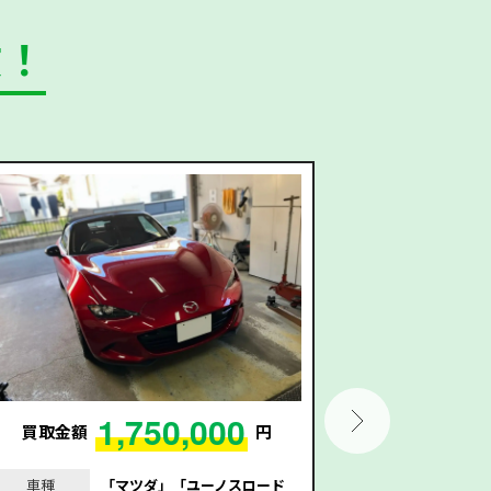
数！
1,750,000
買取金額
円
買取金額
車種
「マツダ」「ユーノスロード
車種