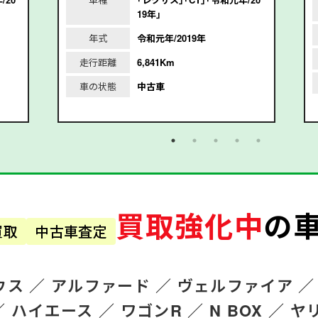
19年｣
年式
令和元年/2019年
走行距離
6,841Km
車の状態
中古車
買取強化中
の
買取
中古車査定
ウス ／
アルファード
／
ヴェルファイア ／
／
ハイエース ／
ワゴンR
／
N BOX ／
ヤ