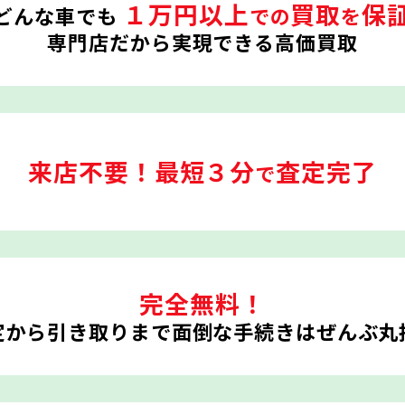
１万円以上
買取
保
どんな車でも
での
を
専門店だから実現できる高価買取
来店不要！
最短３分
査定完了
で
完全無料！
定から引き取りまで
面倒な手続きはぜんぶ丸