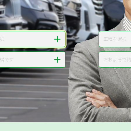
無料で
カンタンWeb査定
ご依頼いただいたお車を丁寧に査定いたします
＋
択
車種を選択
車種
＋
構です
おおよそで
走行距離
提案。
!
無料で査定する