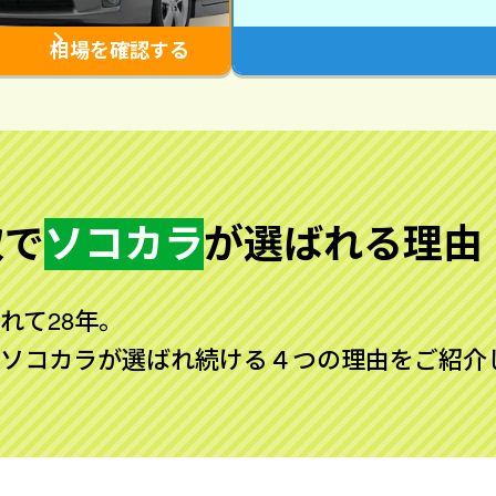
相場を確認する
取で
ソコカラ
が
選ばれる理由
れて28年。
ソコカラが選ばれ続ける４つの理由をご紹介