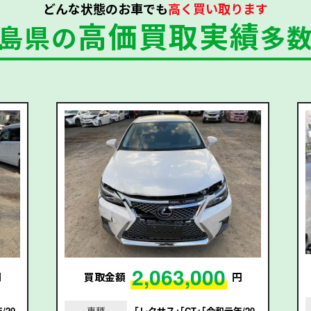
どんな状態のお車でも
高く買い取ります
高価買取実績
島県の
多
2,063,000
円
買取金額
円
/20
車種
｢レクサス｣｢CT｣｢令和元年/20