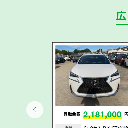
広
72,000
2,181,000
円
買取金額
｣｢RX｣｢令和元年/20
車種
｢レクサス｣｢NX｣｢平成27年