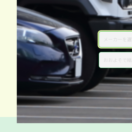
メーカーを選
メーカー
おおよそで結
年式
電話か出張か、高い方の査定を
高価買取
だから