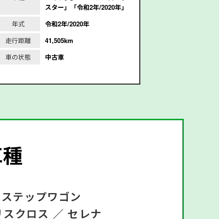
スター」「令和2年/2020年」
年式
令和2年/2020年
年式
走行距離
41,505km
走行距離
2
車の状態
中古車
車の状態
車種
ステップワゴン
リスクロス ／
セレナ