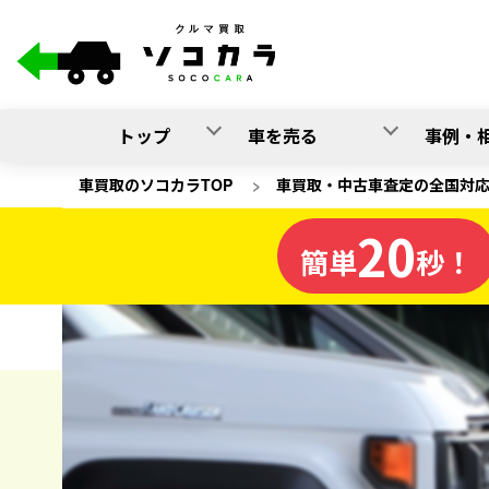
トップ
車を売る
事例・
車買取のソコカラTOP
>
車買取・中古車査定の全国対
20
広島県
簡単
秒！
の車買取
ソコカラの