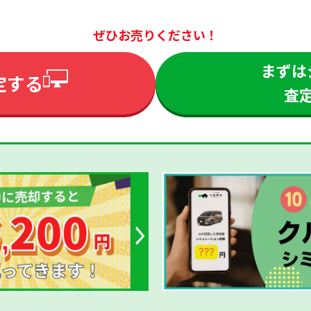
ぜひお売りください！
まずは
定する
査