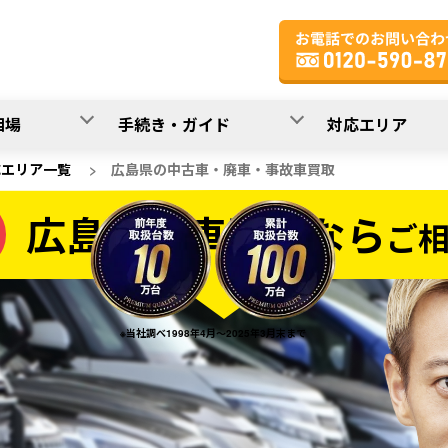
相場
手続き・ガイド
対応エリア
応エリア一覧
>
広島県の中古車・廃車・事故車買取
広島県の車買取なら
ご
なら
※当社調べ1998年4月～2025年3月末まで
20
入力完了！
秒で