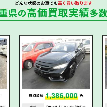
どんな状態のお車でも
高く買い取ります
高価買取実績
重県の
多
1,386,000
円
買取金額
円
3年/
車種
｢ホンダ｣｢シビック｣｢令和元