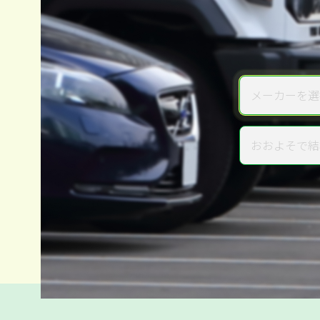
メーカーを選
メーカー
おおよそで結
年式
電話か出張か、高い方の査定を
高価買取
だから