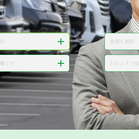
無料で
カンタンWeb査定
ご依頼いただいたお車を丁寧に査定いたします
＋
択
車種を選択
車種
＋
構です
おおよそで
走行距離
提案。
!
無料で査定する