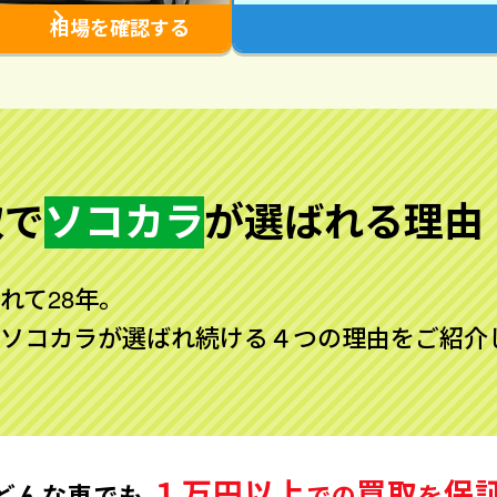
相場を確認する
取で
ソコカラ
が
選ばれる理由
れて28年。
ソコカラが選ばれ続ける４つの理由をご紹介
１万円以上
買取
保
どんな車でも
での
を