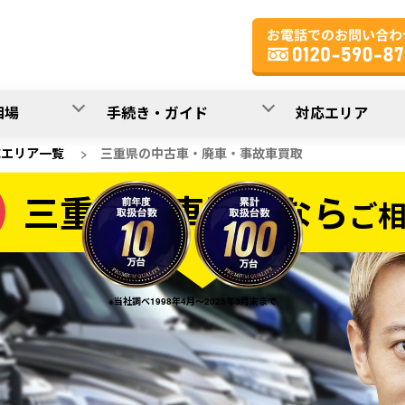
相場
手続き・ガイド
対応エリア
応エリア一覧
>
三重県の中古車・廃車・事故車買取
三重県の車買取なら
ご
なら
※当社調べ1998年4月～2025年3月末まで
20
入力完了！
秒で