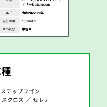
ド｣｢令和2年/2020年｣
ド
年式
令和2年/2020年
年式
平
走行距離
16,187Km
走行距離
3
車の状態
中古車
車の状態
車種
ステップワゴン
リスクロス ／
セレナ