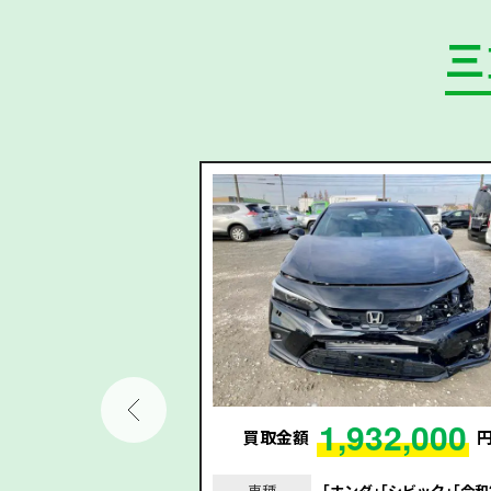
三
72,000
1,932,000
円
買取金額
｢プリウス｣｢令和3年/
車種
｢ホンダ｣｢シビック｣｢令和