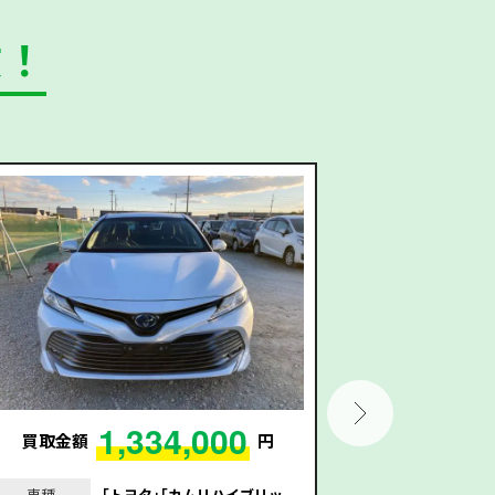
数！
1,334,000
買取金額
円
買取金額
車種
｢トヨタ｣｢カムリハイブリッ
車種