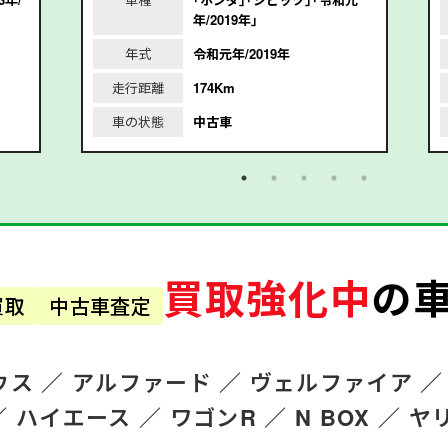
年/2019年｣
年式
令和元年/2019年
走行距離
174Km
車の状態
中古車
買取強化中
の
買取
中古車査定
ウス ／
アルファード
／
ヴェルファイア ／
／
ハイエース ／
ワゴンR
／
N BOX ／
ヤ