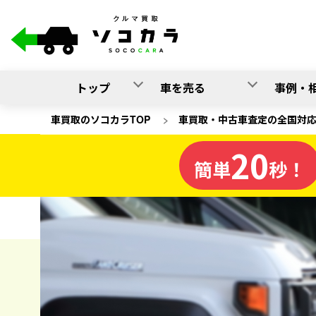
トップ
車を売る
事例・
車買取のソコカラTOP
>
車買取・中古車査定の全国対
20
三重県
簡単
秒！
の車買取
ソコカラの