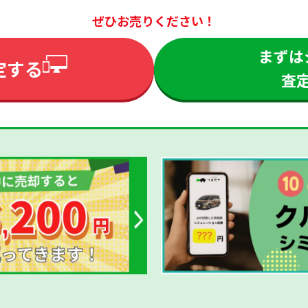
ぜひお売りください！
まずは
定する
査