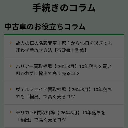
手続きのコラム
メーカー／車種
年式
中古車のお役立ちコラム
型式／グレード
走行距離（例：約〇万キロ）
車検の満了日
故人の車の名義変更｜死亡から15日を過ぎても
迷わず手放す方法【行政書士監修】
内装や外装の状態
上記の情報を正確にお伝えいただくことで、正確な査
ハリアー買取相場【’26年8月】10年落ちを買い
定を行い高価買取価格をつけやすくなります。
叩かれずに輸出で高く売るコツ
②自動車税の還付金は早く売るほど多く返
ヴェルファイア買取相場【’26年8月】10年落ち
ってきます！
でも「輸出」で高く売るコツ
自動車税の還付金は、先に年払いしていた自動車税が
月割りで返還されるものです。ですから、自動車税の
デリカD:5買取相場【’26年8月】10年落ちを
「輸出」で高く売るコツ
還付金は早めに売却するほど多く還付されます。不要