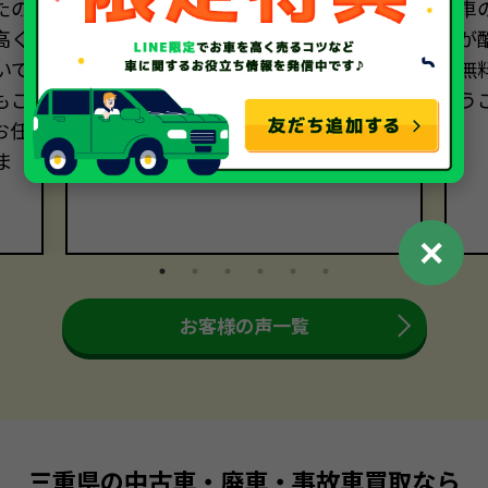
たの
ディーラーでの廃車手続きに1万円以
車
高く
上かかるといわれ、電話相談しまし
が
いで
た。無料で廃車できると思っていた
無
もご
ので、買い取っていただけて本当に助
う
お任
かりました！
ま
✕
お客様の声一覧
三重県の中古車・廃車・事故車買取なら