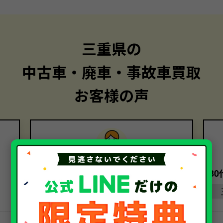
三重県の
中古車・廃車・事故車買取
お客様の声
30代・女性
3
三重県