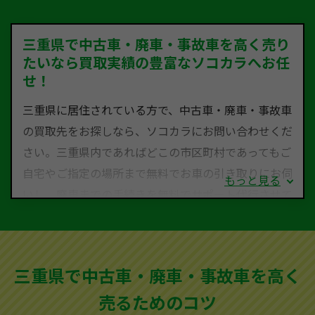
三重県で中古車・廃車・事故車を高く売り
たいなら買取実績の豊富なソコカラへお任
せ！
三重県に居住されている方で、中古車・廃車・事故車
の買取先をお探しなら、ソコカラにお問い合わせくだ
さい。三重県内であればどこの市区町村であってもご
自宅やご指定の場所まで無料でお車の引き取りにお伺
もっと見る
いし、廃車までの手続きを無料でサポート代行させて
いただきます。古くなった車・廃車・事故車・故障車
など動かない車、水害車、不動車、乗らなくなってし
まった車、車検が切れて動かすことができない車でも
三重県で中古車・廃車・事故車を高く
買取可能です。
売るためのコツ
ソコカラは世界１１０か国に独自の販売ネットワーク