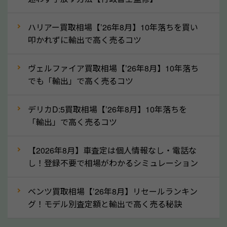
というイメージがありますが、三重県の「ソコカラ」
なら廃車の車も適正価格で買取できます。他社で買取
ハリアー買取相場【’26年8月】10年落ちを買い
拒否となった車も価格がつく可能性があるので、諦め
叩かれずに輸出で高く売るコツ
ずに三重県の「ソコカラ」にご相談ください。古い車
ヴェルファイア買取相場【’26年8月】10年落ち
でも高価買取が可能なケースは珍しくないため、まず
でも「輸出」で高く売るコツ
はWebで簡単にできる無料査定をお試しください。
実際の買取実績を、車のメーカーや状態ごとに「買取
デリカD:5買取相場【’26年8月】10年落ちを
実績」で確認できます。
「輸出」で高く売るコツ
⑤車内の簡単な清掃で買取価格アップも！
【2026年8月】車査定は個人情報なし・電話な
しばらく乗っていない車は、車内のシートや座席の下
し！登録不要で相場がわかるシミュレーション
が汚れていることも多いです。シミや汚れが付着して
いると、買取査定時に影響する可能性も考えられま
ベンツ買取相場【’26年8月】リセールランキン
す。車内の汚れは簡単な清掃だけで取り除けることも
グ！モデル別査定額と輸出で高く売る秘訣
多いため、査定前にチェックして、清掃をしておくの