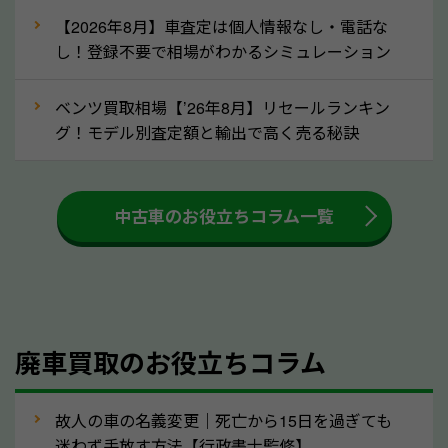
な車は早めに廃車手続きをしたほうが良いでしょう。
【2026年8月】車査定は個人情報なし・電話な
し！登録不要で相場がわかるシミュレーション
③自動車税の還付金の扱いについて確認し
ましょう！
ベンツ買取相場【’26年8月】リセールランキン
車を廃車にすると、自動車税の還付金を受け取ること
グ！モデル別査定額と輸出で高く売る秘訣
ができる場合があります。廃車買取業者の中には、還
付金をお客様に返還しない業者もあります。廃車査定
中古車のお役立ちコラム一覧
をする際には、自動車税の還付金の返還があるかどう
かを確認するようにしてください。三重県のソコカラ
では、自動車税の還付金をお客様に返還しております
のでご安心ください。
④人気の車種は廃車でも高価買取が可能！
廃車買取のお役立ちコラム
人気の車種は廃車の状態でも、高価買取が可能です。
特にスポーツカー・トラックのほか、海外で人気の国
故人の車の名義変更｜死亡から15日を過ぎても
産車は高く買取が可能です。「廃車＝買取できない」
迷わず手放す方法【行政書士監修】