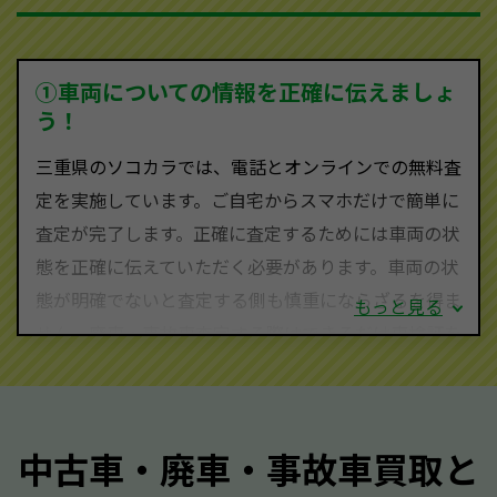
を持ち、国内に自社物流網、自社ヤードをもっている
ため、中間マージンがかかりません。だから高価買取
を実現し、お客様に利益を還元することができるので
①車両についての情報を正確に伝えましょ
す。
う！
三重県にお住まいであれば、まずはお気軽に（0120-
三重県のソコカラでは、電話とオンラインでの無料査
590-870）までお問い合わせ下さい。
定を実施しています。ご自宅からスマホだけで簡単に
査定・ご相談・見積もりはすべて無料で行います。安
査定が完了します。正確に査定するためには車両の状
心してお問い合わせください。
態を正確に伝えていただく必要があります。車両の状
態が明確でないと査定する側も慎重にならざるを得ま
もっと見る
せん。廃車・事故車査定する際はできるだけ車検証を
ご準備ください。車検証があることで車両状態や年式
を正確に把握し、査定することができるため、査定価
格が上がりやすくなります。廃車・事故車査定の際に
中古車・廃車・事故車買取と
質問させていただく内容は以下の通りとなります。