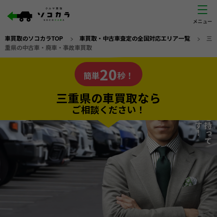
車買取のソコカラTOP
>
車買取・中古車査定の全国対応エリア一覧
>
三
重県の中古車・廃車・事故車買取
三重県
20
私たちが責任を持って
の車買取なら
簡単
秒！
査定いたします！
ソコカラの
三重県の車買取なら
ご相談ください！
20
入力完了！
秒で
無料で
カンタンWeb査定
電話か出張か、高い方の査定を提案。
高価買取!
だから
ご依頼いただいたお車を丁寧に査定いたします