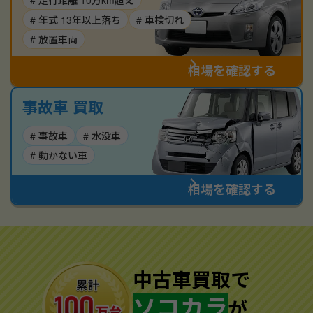
# 走行距離 10万km超え
# 年式 13年以上落ち
# 車検切れ
# 放置車両
相場を確認する
事故車 買取
# 事故車
# 水没車
# 動かない車
相場を確認する
中古車買取で
ソコカラ
が