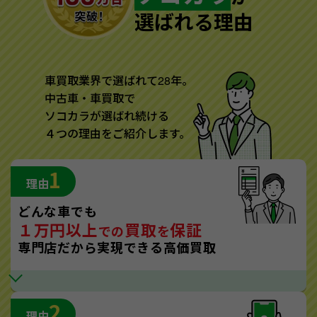
選ばれる理由
車買取業界で選ばれて28年。
中古車・車買取で
ソコカラが選ばれ続ける
４つの理由をご紹介します。
1
理由
どんな車でも
１万円以上
買取
保証
での
を
専門店だから実現できる高価買取
2
理由