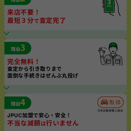
来店不要！
最短３分
査定完了
で
3
理由
完全無料！
査定から引き取りまで
面倒な手続きはぜんぶ丸投げ
4
理由
JPUC加盟で安心・安全！
不当な減額
行いません
は