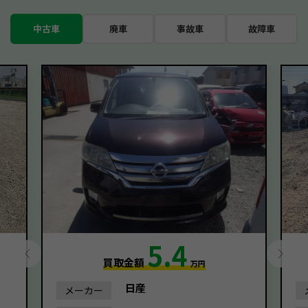
中古車
廃車
事故車
故障車
5.4
買取金額
万円
日産
メーカー