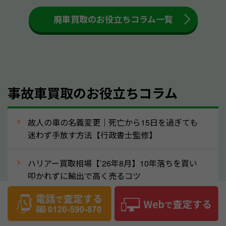
も高く売るためのコツです。洗車に関しては、特別に
大きな汚れがない限り必要はありません。査定に影響
廃車買取のお役立ちコラム一覧
するケースは少ないため、そのままお持ちいただいて
も大丈夫です。また、傷や破損がある場合、事前に修
理して査定する方法もあります。しかし、修理によっ
て上がる査定金額よりも、修理費用が高くなることも
事故車買取のお役立ちコラム
あるため、まずは三重県のソコカラへ車の状態につい
てお気軽にご相談ください。
⑥車の需要が高まるタイミングで売るのも
故人の車の名義変更｜死亡から15日を過ぎても
高価買取のポイント！
迷わず手放す方法【行政書士監修】
車を高く売るのなら、需要の高いタイミングを狙って
ハリアー買取相場【’26年8月】10年落ちを買い
買取依頼をするのもポイントです。車にも需要の高い
叩かれずに輸出で高く売るコツ
時期と低い時期があり、低い時期だと査定金額が抑え
めになる可能性もあります。逆に需要が高い時期であ
ヴェルファイア買取相場【’26年8月】10年落ち
れば、高い価格でも買取やすくなります。一般的に新
でも「輸出」で高く売るコツ