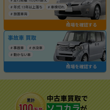
# 走行距離 10万km超え
# 年式 13年以上落ち
# 車検切れ
# 放置車両
相場を確認する
事故車 買取
# 事故車
# 水没車
# 動かない車
相場を確認する
中古車買取で
ソコカラ
が