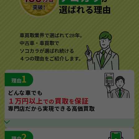
選ばれる理由
車買取業界で選ばれて28年。
中古車・車買取で
ソコカラが選ばれ続ける
４つの理由をご紹介します。
1
理由
どんな車でも
１万円以上
買取
保証
での
を
専門店だから実現できる高価買取
2
理由