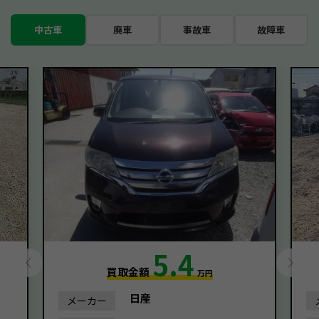
中古車
廃車
事故車
故障車
5.4
買取金額
万円
日産
メーカー