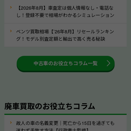
な車は早めに廃車手続きをしたほうが良いでしょう。
【2026年8月】車査定は個人情報なし・電話な
し！登録不要で相場がわかるシミュレーション
③自動車税の還付金の扱いについて確認し
ましょう！
ベンツ買取相場【’26年8月】リセールランキン
車を廃車にすると、自動車税の還付金を受け取ること
グ！モデル別査定額と輸出で高く売る秘訣
ができる場合があります。廃車買取業者の中には、還
付金をお客様に返還しない業者もあります。廃車査定
中古車のお役立ちコラム一覧
をする際には、自動車税の還付金の返還があるかどう
かを確認するようにしてください。三重県のソコカラ
では、自動車税の還付金をお客様に返還しております
のでご安心ください。
④人気の車種は廃車でも高価買取が可能！
廃車買取のお役立ちコラム
人気の車種は廃車の状態でも、高価買取が可能です。
特にスポーツカー・トラックのほか、海外で人気の国
故人の車の名義変更｜死亡から15日を過ぎても
産車は高く買取が可能です。「廃車＝買取できない」
迷わず手放す方法【行政書士監修】