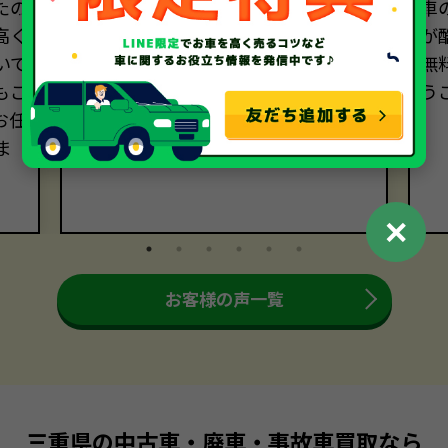
たの
ディーラーでの廃車手続きに1万円以
車
高く
上かかるといわれ、電話相談しまし
が
いで
た。無料で廃車できると思っていた
無
もご
ので、買い取っていただけて本当に助
う
お任
かりました！
ま
✕
お客様の声一覧
三重県の中古車・廃車・事故車買取なら