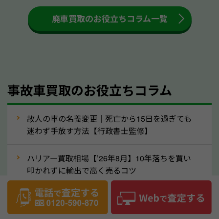
も高く売るためのコツです。洗車に関しては、特別に
大きな汚れがない限り必要はありません。査定に影響
廃車買取のお役立ちコラム一覧
するケースは少ないため、そのままお持ちいただいて
も大丈夫です。また、傷や破損がある場合、事前に修
理して査定する方法もあります。しかし、修理によっ
て上がる査定金額よりも、修理費用が高くなることも
事故車買取のお役立ちコラム
あるため、まずは三重県のソコカラへ車の状態につい
てお気軽にご相談ください。
⑥車の需要が高まるタイミングで売るのも
故人の車の名義変更｜死亡から15日を過ぎても
高価買取のポイント！
迷わず手放す方法【行政書士監修】
車を高く売るのなら、需要の高いタイミングを狙って
ハリアー買取相場【’26年8月】10年落ちを買い
買取依頼をするのもポイントです。車にも需要の高い
叩かれずに輸出で高く売るコツ
時期と低い時期があり、低い時期だと査定金額が抑え
めになる可能性もあります。逆に需要が高い時期であ
ヴェルファイア買取相場【’26年8月】10年落ち
れば、高い価格でも買取やすくなります。一般的に新
でも「輸出」で高く売るコツ