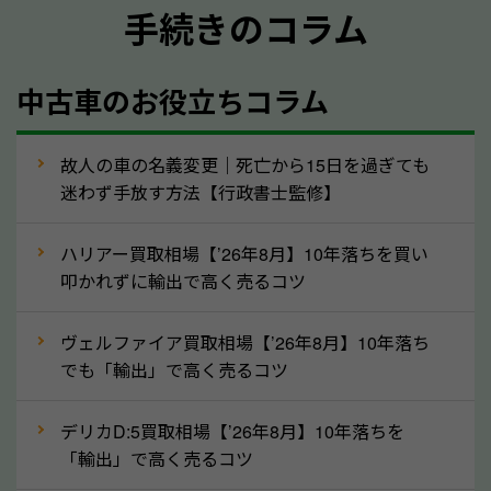
手続きのコラム
メーカー／車種
年式
中古車のお役立ちコラム
型式／グレード
走行距離（例：約〇万キロ）
車検の満了日
故人の車の名義変更｜死亡から15日を過ぎても
迷わず手放す方法【行政書士監修】
内装や外装の状態
上記の情報を正確にお伝えいただくことで、正確な査
ハリアー買取相場【’26年8月】10年落ちを買い
定を行い高価買取価格をつけやすくなります。
叩かれずに輸出で高く売るコツ
②自動車税の還付金は早く売るほど多く返
ヴェルファイア買取相場【’26年8月】10年落ち
ってきます！
でも「輸出」で高く売るコツ
自動車税の還付金は、先に年払いしていた自動車税が
月割りで返還されるものです。ですから、自動車税の
デリカD:5買取相場【’26年8月】10年落ちを
「輸出」で高く売るコツ
還付金は早めに売却するほど多く還付されます。不要