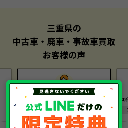
三重県の
中古車・廃車・事故車買取
お客様の声
30代・女性
3
三重県