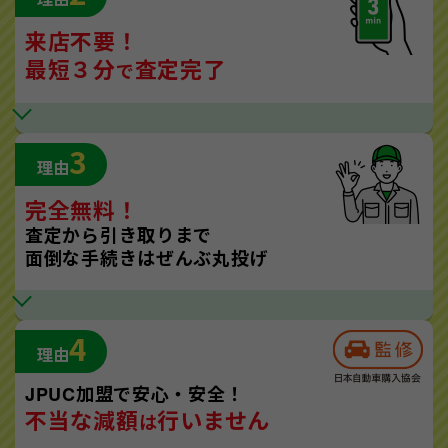
来店不要！
最短３分
査定完了
で
3
理由
完全無料！
査定から引き取りまで
面倒な手続きはぜんぶ丸投げ
4
理由
JPUC加盟で安心・安全！
不当な減額
行いません
は