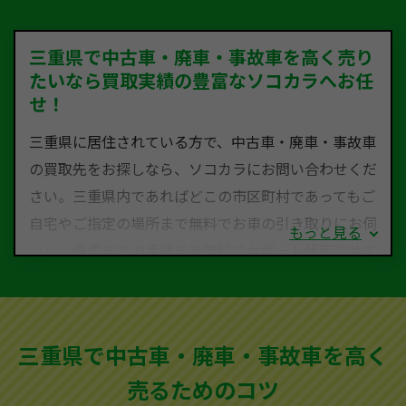
三重県で中古車・廃車・事故車を高く売り
たいなら買取実績の豊富なソコカラへお任
せ！
三重県に居住されている方で、中古車・廃車・事故車
の買取先をお探しなら、ソコカラにお問い合わせくだ
さい。三重県内であればどこの市区町村であってもご
自宅やご指定の場所まで無料でお車の引き取りにお伺
もっと見る
いし、廃車までの手続きを無料でサポート代行させて
いただきます。古くなった車・廃車・事故車・故障車
など動かない車、水害車、不動車、乗らなくなってし
まった車、車検が切れて動かすことができない車でも
三重県で中古車・廃車・事故車を高く
買取可能です。
売るためのコツ
ソコカラは世界１１０か国に独自の販売ネットワーク