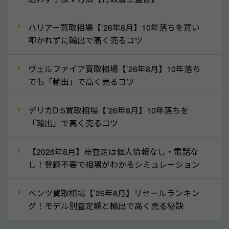
というイメージがありますが、三重県の「ソコカラ」
なら廃車の車も適正価格で買取できます。他社で買取
ハリアー買取相場【’26年8月】10年落ちを買い
拒否となった車も価格がつく可能性があるので、諦め
叩かれずに輸出で高く売るコツ
ずに三重県の「ソコカラ」にご相談ください。古い車
ヴェルファイア買取相場【’26年8月】10年落ち
でも高価買取が可能なケースは珍しくないため、まず
でも「輸出」で高く売るコツ
はWebで簡単にできる無料査定をお試しください。
実際の買取実績を、車のメーカーや状態ごとに「買取
デリカD:5買取相場【’26年8月】10年落ちを
実績」で確認できます。
「輸出」で高く売るコツ
⑤車内の簡単な清掃で買取価格アップも！
【2026年8月】車査定は個人情報なし・電話な
しばらく乗っていない車は、車内のシートや座席の下
し！登録不要で相場がわかるシミュレーション
が汚れていることも多いです。シミや汚れが付着して
いると、買取査定時に影響する可能性も考えられま
ベンツ買取相場【’26年8月】リセールランキン
す。車内の汚れは簡単な清掃だけで取り除けることも
グ！モデル別査定額と輸出で高く売る秘訣
多いため、査定前にチェックして、清掃をしておくの