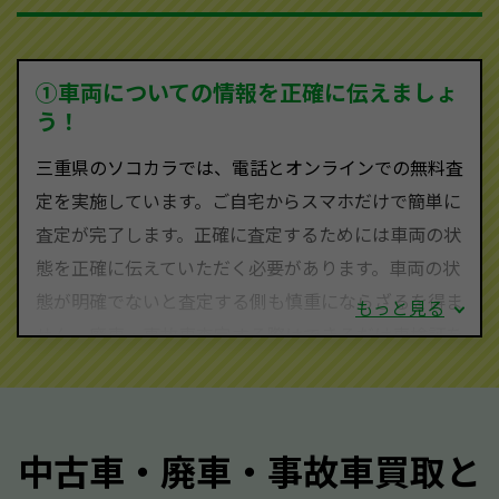
を持ち、国内に自社物流網、自社ヤードをもっている
ため、中間マージンがかかりません。だから高価買取
を実現し、お客様に利益を還元することができるので
①車両についての情報を正確に伝えましょ
す。
う！
三重県にお住まいであれば、まずはお気軽に（0120-
三重県のソコカラでは、電話とオンラインでの無料査
590-870）までお問い合わせ下さい。
定を実施しています。ご自宅からスマホだけで簡単に
査定・ご相談・見積もりはすべて無料で行います。安
査定が完了します。正確に査定するためには車両の状
心してお問い合わせください。
態を正確に伝えていただく必要があります。車両の状
態が明確でないと査定する側も慎重にならざるを得ま
もっと見る
せん。廃車・事故車査定する際はできるだけ車検証を
ご準備ください。車検証があることで車両状態や年式
を正確に把握し、査定することができるため、査定価
格が上がりやすくなります。廃車・事故車査定の際に
中古車・廃車・事故車買取と
質問させていただく内容は以下の通りとなります。