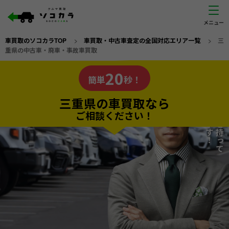
車買取のソコカラTOP
>
車買取・中古車査定の全国対応エリア一覧
>
三
重県の中古車・廃車・事故車買取
三重県
20
私たちが責任を持って
の車買取なら
簡単
秒！
査定いたします！
ソコカラの
三重県の車買取なら
ご相談ください！
20
入力完了！
秒で
無料で
カンタンWeb査定
電話か出張か、高い方の査定を提案。
高価買取!
だから
ご依頼いただいたお車を丁寧に査定いたします