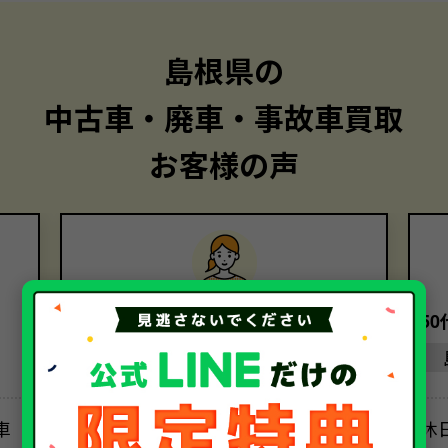
島根県の
中古車・廃車・事故車買取
お客様の声
30代・女性
5
島根県
車
初めての売却で手続きに不安を感じ
休