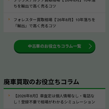
ちを輸出で高く売るコツ
③自動車税の還付金の扱いについて確認し
ましょう！
フォレスター買取相場【’26年8月】10年落ちを
車を廃車にすると、自動車税の還付金を受け取ること
「輸出」で高く売るコツ
ができる場合があります。廃車買取業者の中には、還
付金をお客様に返還しない業者もあります。廃車査定
中古車のお役立ちコラム一覧
をする際には、自動車税の還付金の返還があるかどう
かを確認するようにしてください。島根県のソコカラ
では、自動車税の還付金をお客様に返還しております
のでご安心ください。
④人気の車種は廃車でも高価買取が可能！
廃車買取のお役立ちコラム
人気の車種は廃車の状態でも、高価買取が可能です。
特にスポーツカー・トラックのほか、海外で人気の国
【2026年8月】車査定は個人情報なし・電話な
産車は高く買取が可能です。「廃車＝買取できない」
し！登録不要で相場がわかるシミュレーション
というイメージがありますが、島根県の「ソコカラ」