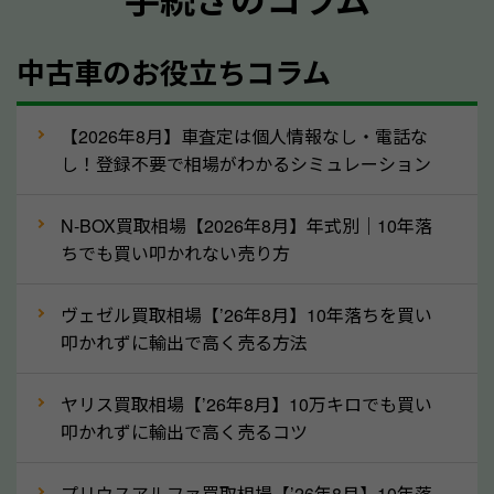
メーカー／車種
年式
中古車のお役立ちコラム
型式／グレード
走行距離（例：約〇万キロ）
車検の満了日
【2026年8月】車査定は個人情報なし・電話な
し！登録不要で相場がわかるシミュレーション
内装や外装の状態
上記の情報を正確にお伝えいただくことで、正確な査
N-BOX買取相場【2026年8月】年式別｜10年落
定を行い高価買取価格をつけやすくなります。
ちでも買い叩かれない売り方
②自動車税の還付金は早く売るほど多く返
ヴェゼル買取相場【’26年8月】10年落ちを買い
ってきます！
叩かれずに輸出で高く売る方法
自動車税の還付金は、先に年払いしていた自動車税が
月割りで返還されるものです。ですから、自動車税の
ヤリス買取相場【’26年8月】10万キロでも買い
叩かれずに輸出で高く売るコツ
還付金は早めに売却するほど多く還付されます。不要
な車は早めに廃車手続きをしたほうが良いでしょう。
プリウスアルファ買取相場【’26年8月】10年落