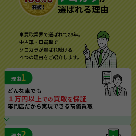
選ばれる理由
車買取業界で選ばれて28年。
中古車・車買取で
ソコカラが選ばれ続ける
４つの理由をご紹介します。
1
理由
どんな車でも
１万円以上
買取
保証
での
を
専門店だから実現できる高価買取
2
理由