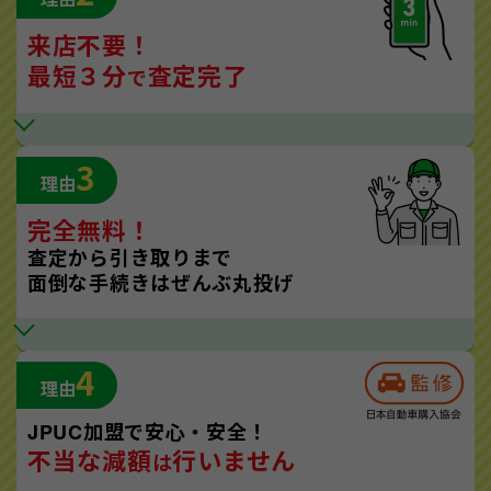
来店不要！
最短３分
査定完了
で
3
理由
完全無料！
査定から引き取りまで
面倒な手続きはぜんぶ丸投げ
4
理由
JPUC加盟で安心・安全！
不当な減額
行いません
は