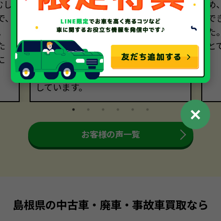
むし
ていましたが、担当者の方の親切丁
め
で、
寧なご対応のおかげでスムーズに進
で
。
めることができました。電話対応し
た
た
てくださった女性の方も大変素晴ら
と
に
しかったです。父が大切にしていた車
なので買い取ってもらえてとても満足
しています。
✕
お客様の声一覧
島根県の中古車・廃車・事故車買取なら