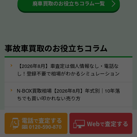
大きな汚れがない限り必要はありません。査定に影響
廃車買取のお役立ちコラム一覧
するケースは少ないため、そのままお持ちいただいて
も大丈夫です。また、傷や破損がある場合、事前に修
理して査定する方法もあります。しかし、修理によっ
て上がる査定金額よりも、修理費用が高くなることも
事故車買取のお役立ちコラム
あるため、まずは島根県のソコカラへ車の状態につい
てお気軽にご相談ください。
⑥車の需要が高まるタイミングで売るのも
【2026年8月】車査定は個人情報なし・電話な
高価買取のポイント！
し！登録不要で相場がわかるシミュレーション
車を高く売るのなら、需要の高いタイミングを狙って
N-BOX買取相場【2026年8月】年式別｜10年落
買取依頼をするのもポイントです。車にも需要の高い
ちでも買い叩かれない売り方
時期と低い時期があり、低い時期だと査定金額が抑え
めになる可能性もあります。逆に需要が高い時期であ
ヴェゼル買取相場【’26年8月】10年落ちを買い
れば、高い価格でも買取やすくなります。一般的に新
叩かれずに輸出で高く売る方法
生活に向けた準備を始める1〜3月ごろは、中古車の