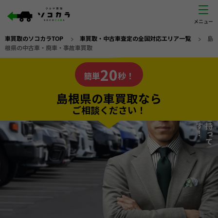
車買取のソコカラTOP
>
車買取・中古車査定の全国対応エリア一覧
>
島
根県の中古車・廃車・事故車買取
島根県
20
私たちが責任を持って
の車買取なら
簡単
秒！
査定いたします！
ソコカラの
島根県の車買取なら
ご相談ください！
20
入力完了！
秒で
無料で
カンタンWeb査定
電話か出張か、高い方の査定を提案。
高価買取!
だから
ご依頼いただいたお車を丁寧に査定いたします