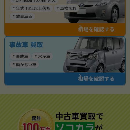
# 走行距離 10万km超え
# 年式 13年以上落ち
# 車検切れ
# 放置車両
相場を確認する
事故車 買取
# 事故車
# 水没車
# 動かない車
相場を確認する
中古車買取で
ソコカラ
が