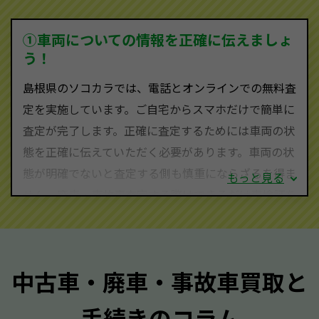
ため、中間マージンがかかりません。だから高価買取
を実現し、お客様に利益を還元することができるので
①車両についての情報を正確に伝えましょ
す。
う！
島根県にお住まいであれば、まずはお気軽に（0120-
島根県のソコカラでは、電話とオンラインでの無料査
590-870）までお問い合わせ下さい。
定を実施しています。ご自宅からスマホだけで簡単に
査定・ご相談・見積もりはすべて無料で行います。安
査定が完了します。正確に査定するためには車両の状
心してお問い合わせください。
態を正確に伝えていただく必要があります。車両の状
態が明確でないと査定する側も慎重にならざるを得ま
もっと見る
せん。廃車・事故車査定する際はできるだけ車検証を
ご準備ください。車検証があることで車両状態や年式
を正確に把握し、査定することができるため、査定価
格が上がりやすくなります。廃車・事故車査定の際に
中古車・廃車・事故車買取と
質問させていただく内容は以下の通りとなります。
手続きのコラム