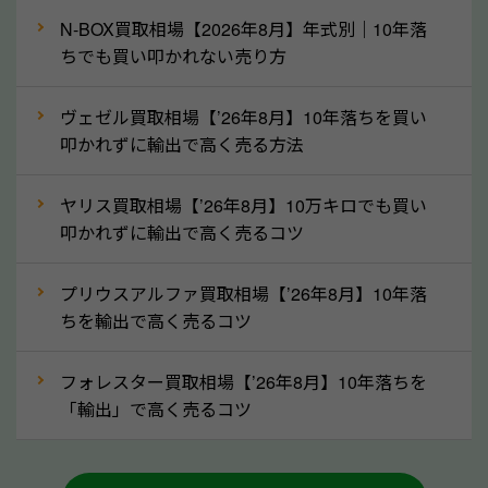
なら廃車の車も適正価格で買取できます。他社で買取
N-BOX買取相場【2026年8月】年式別｜10年落
拒否となった車も価格がつく可能性があるので、諦め
ちでも買い叩かれない売り方
ずに島根県の「ソコカラ」にご相談ください。古い車
ヴェゼル買取相場【’26年8月】10年落ちを買い
でも高価買取が可能なケースは珍しくないため、まず
叩かれずに輸出で高く売る方法
はWebで簡単にできる無料査定をお試しください。
実際の買取実績を、車のメーカーや状態ごとに「買取
ヤリス買取相場【’26年8月】10万キロでも買い
実績」で確認できます。
叩かれずに輸出で高く売るコツ
⑤車内の簡単な清掃で買取価格アップも！
プリウスアルファ買取相場【’26年8月】10年落
しばらく乗っていない車は、車内のシートや座席の下
ちを輸出で高く売るコツ
が汚れていることも多いです。シミや汚れが付着して
いると、買取査定時に影響する可能性も考えられま
フォレスター買取相場【’26年8月】10年落ちを
す。車内の汚れは簡単な清掃だけで取り除けることも
「輸出」で高く売るコツ
多いため、査定前にチェックして、清掃をしておくの
も高く売るためのコツです。洗車に関しては、特別に