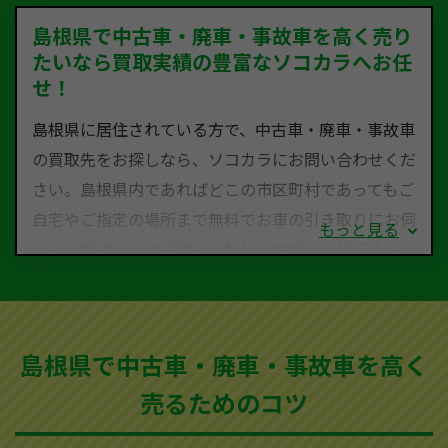
島根県で中古車・廃車・事故車を高く売り
たいなら買取実績の豊富なソコカラへお任
せ！
島根県に居住されている方で、中古車・廃車・事故車
の買取先をお探しなら、ソコカラにお問い合わせくだ
さい。島根県内であればどこの市区町村であってもご
自宅やご指定の場所まで無料でお車の引き取りにお伺
もっと見る
いし、廃車までの手続きを無料でサポート代行させて
いただきます。古くなった車・廃車・事故車・故障車
など動かない車、水害車、不動車、乗らなくなってし
まった車、車検が切れて動かすことができない車でも
島根県で中古車・廃車・事故車を高く
買取可能です。
売るためのコツ
ソコカラは世界１１０か国に独自の販売ネットワーク
を持ち、国内に自社物流網、自社ヤードをもっている