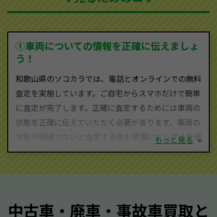
を持ち、国内に自社物流網、自社ヤードをもっている
ため、中間マージンがかかりません。だから高価買取
を実現し、お客様に利益を還元することができるので
①車両についての情報を正確に伝えましょ
す。
う！
和歌山県にお住まいであれば、まずはお気軽に（012
和歌山県のソコカラでは、電話とオンラインでの無料
0-590-870）までお問い合わせ下さい。
査定を実施しています。ご自宅からスマホだけで簡単
査定・ご相談・見積もりはすべて無料で行います。安
に査定が完了します。正確に査定するためには車両の
心してお問い合わせください。
状態を正確に伝えていただく必要があります。車両の
状態が明確でないと査定する側も慎重にならざるを得
もっと見る
ません。廃車・事故車査定する際はできるだけ車検証
をご準備ください。車検証があることで車両状態や年
式を正確に把握し、査定することができるため、査定
価格が上がりやすくなります。廃車・事故車査定の際
中古車・廃車・事故車買取と
に質問させていただく内容は以下の通りとなります。