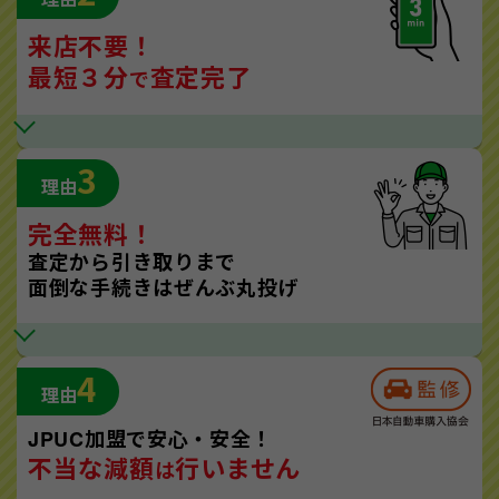
来店不要！
最短３分
査定完了
で
3
理由
完全無料！
査定から引き取りまで
面倒な手続きはぜんぶ丸投げ
4
理由
JPUC加盟で安心・安全！
不当な減額
行いません
は