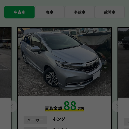
中古車
廃車
事故車
故障車
88
買取金額
万円
ホンダ
メーカー