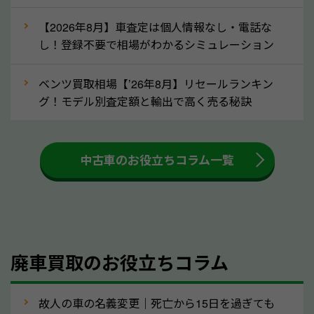
な車は早めに廃車手続きをしたほうが良いでしょう。
【2026年8月】車査定は個人情報なし・電話な
し！登録不要で相場がわかるシミュレーション
③自動車税の還付金の扱いについて確認し
ましょう！
ベンツ買取相場【’26年8月】リセールランキン
車を廃車にすると、自動車税の還付金を受け取ること
グ！モデル別査定額と輸出で高く売る秘訣
ができる場合があります。廃車買取業者の中には、還
付金をお客様に返還しない業者もあります。廃車査定
中古車のお役立ちコラム一覧
をする際には、自動車税の還付金の返還があるかどう
かを確認するようにしてください。和歌山県のソコカ
ラでは、自動車税の還付金をお客様に返還しておりま
すのでご安心ください。
④人気の車種は廃車でも高価買取が可能！
廃車買取のお役立ちコラム
人気の車種は廃車の状態でも、高価買取が可能です。
特にスポーツカー・トラックのほか、海外で人気の国
故人の車の名義変更｜死亡から15日を過ぎても