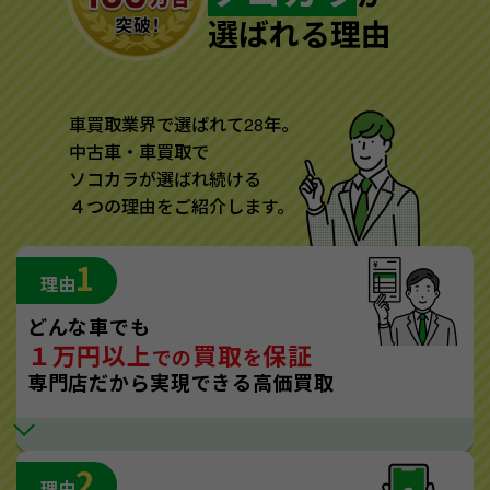
選ばれる理由
車買取業界で選ばれて28年。
中古車・車買取で
ソコカラが選ばれ続ける
４つの理由をご紹介します。
1
理由
どんな車でも
１万円以上
買取
保証
での
を
専門店だから実現できる高価買取
2
理由