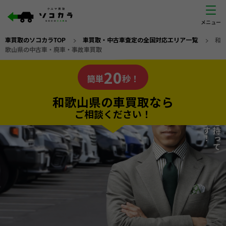
車買取のソコカラTOP
>
車買取・中古車査定の全国対応エリア一覧
>
和
歌山県の中古車・廃車・事故車買取
和歌山県
20
私たちが責任を持って
の車買取なら
簡単
秒！
査定いたします！
ソコカラの
和歌山県の車買取なら
ご相談ください！
20
入力完了！
秒で
無料で
カンタンWeb査定
電話か出張か、高い方の査定を提案。
高価買取!
だから
ご依頼いただいたお車を丁寧に査定いたします