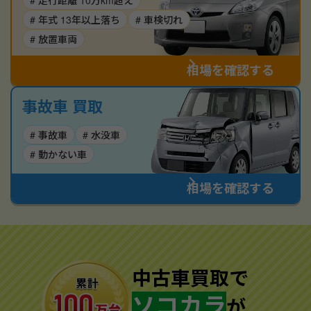
# 走行距離 10万km超え
# 年式 13年以上落ち
# 車検切れ
# 放置車両
相場を確認する
事故車 買取
# 事故車
# 水没車
# 動かない車
相場を確認する
中古車買取で
ソコカラ
が