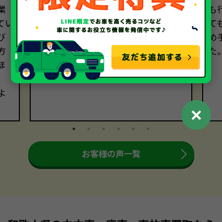
業
取で安心できる取引でした。スムー
も
てい
ズな手続きに感謝いたします。
て
び
め
方
た
ほ
よ
✕
お客様の声一覧