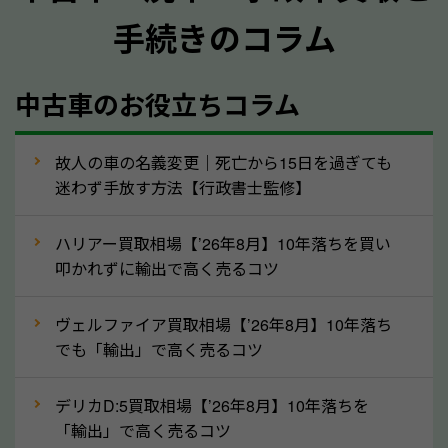
手続きのコラム
メーカー／車種
年式
中古車のお役立ちコラム
型式／グレード
走行距離（例：約〇万キロ）
車検の満了日
故人の車の名義変更｜死亡から15日を過ぎても
迷わず手放す方法【行政書士監修】
内装や外装の状態
上記の情報を正確にお伝えいただくことで、正確な査
ハリアー買取相場【’26年8月】10年落ちを買い
定を行い高価買取価格をつけやすくなります。
叩かれずに輸出で高く売るコツ
②自動車税の還付金は早く売るほど多く返
ヴェルファイア買取相場【’26年8月】10年落ち
ってきます！
でも「輸出」で高く売るコツ
自動車税の還付金は、先に年払いしていた自動車税が
月割りで返還されるものです。ですから、自動車税の
デリカD:5買取相場【’26年8月】10年落ちを
「輸出」で高く売るコツ
還付金は早めに売却するほど多く還付されます。不要