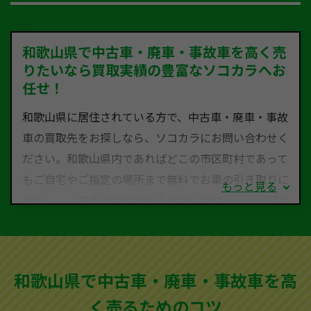
和歌山県で中古車・廃車・事故車を高く売
りたいなら買取実績の豊富なソコカラへお
任せ！
和歌山県に居住されている方で、中古車・廃車・事故
車の買取先をお探しなら、ソコカラにお問い合わせく
ださい。和歌山県内であればどこの市区町村であって
もご自宅やご指定の場所まで無料でお車の引き取りに
もっと見る
お伺いし、廃車までの手続きを無料でサポート代行さ
せていただきます。古くなった車・廃車・事故車・故
障車など動かない車、水害車、不動車、乗らなくなっ
てしまった車、車検が切れて動かすことができない車
和歌山県で中古車・廃車・事故車を高
でも買取可能です。
く売るためのコツ
ソコカラは世界１１０か国に独自の販売ネットワーク