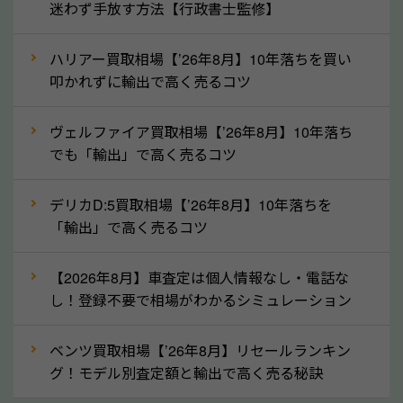
産車は高く買取が可能です。「廃車＝買取できない」
迷わず手放す方法【行政書士監修】
というイメージがありますが、和歌山県の「ソコカ
ラ」なら廃車の車も適正価格で買取できます。他社で
ハリアー買取相場【’26年8月】10年落ちを買い
買取拒否となった車も価格がつく可能性があるので、
叩かれずに輸出で高く売るコツ
諦めずに和歌山県の「ソコカラ」にご相談ください。
ヴェルファイア買取相場【’26年8月】10年落ち
古い車でも高価買取が可能なケースは珍しくないた
でも「輸出」で高く売るコツ
め、まずはWebで簡単にできる無料査定をお試しく
ださい。実際の買取実績を、車のメーカーや状態ごと
デリカD:5買取相場【’26年8月】10年落ちを
に「買取実績」で確認できます。
「輸出」で高く売るコツ
⑤車内の簡単な清掃で買取価格アップも！
【2026年8月】車査定は個人情報なし・電話な
しばらく乗っていない車は、車内のシートや座席の下
し！登録不要で相場がわかるシミュレーション
が汚れていることも多いです。シミや汚れが付着して
いると、買取査定時に影響する可能性も考えられま
ベンツ買取相場【’26年8月】リセールランキン
す。車内の汚れは簡単な清掃だけで取り除けることも
グ！モデル別査定額と輸出で高く売る秘訣
多いため、査定前にチェックして、清掃をしておくの