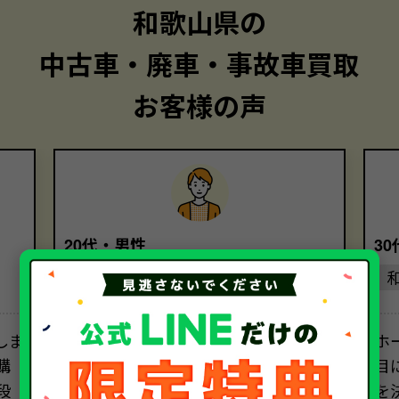
和歌山県の
中古車・廃車・事故車買取
お客様の声
20代・男性
3
和歌山県
しま
電車通勤になり、ほとんど乗らなくな
ホ
購
った車をソコカラさんに売却しまし
目
段
た。初めて利用しましたが、高価買
を