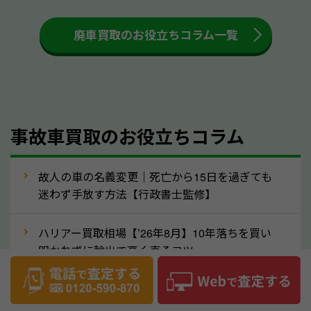
も高く売るためのコツです。洗車に関しては、特別に
大きな汚れがない限り必要はありません。査定に影響
廃車買取のお役立ちコラム一覧
するケースは少ないため、そのままお持ちいただいて
も大丈夫です。また、傷や破損がある場合、事前に修
理して査定する方法もあります。しかし、修理によっ
て上がる査定金額よりも、修理費用が高くなることも
事故車買取のお役立ちコラム
あるため、まずは和歌山県のソコカラへ車の状態につ
いてお気軽にご相談ください。
⑥車の需要が高まるタイミングで売るのも
故人の車の名義変更｜死亡から15日を過ぎても
高価買取のポイント！
迷わず手放す方法【行政書士監修】
車を高く売るのなら、需要の高いタイミングを狙って
ハリアー買取相場【’26年8月】10年落ちを買い
買取依頼をするのもポイントです。車にも需要の高い
叩かれずに輸出で高く売るコツ
時期と低い時期があり、低い時期だと査定金額が抑え
めになる可能性もあります。逆に需要が高い時期であ
ヴェルファイア買取相場【’26年8月】10年落ち
れば、高い価格でも買取やすくなります。一般的に新
でも「輸出」で高く売るコツ