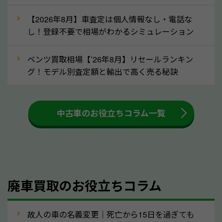
な車は早めに廃車手続きをしたほうが良いでしょう。
【2026年8月】車査定は個人情報なし・電話な
し！登録不要で相場がわかるシミュレーション
③自動車税の還付金の扱いについて確認し
ましょう！
ベンツ買取相場【’26年8月】リセールランキン
車を廃車にすると、自動車税の還付金を受け取ること
グ！モデル別査定額と輸出で高く売る秘訣
ができる場合があります。廃車買取業者の中には、還
付金をお客様に返還しない業者もあります。廃車査定
中古車のお役立ちコラム一覧
をする際には、自動車税の還付金の返還があるかどう
かを確認するようにしてください。和歌山県のソコカ
ラでは、自動車税の還付金をお客様に返還しておりま
すのでご安心ください。
④人気の車種は廃車でも高価買取が可能！
廃車買取のお役立ちコラム
人気の車種は廃車の状態でも、高価買取が可能です。
特にスポーツカー・トラックのほか、海外で人気の国
故人の車の名義変更｜死亡から15日を過ぎても