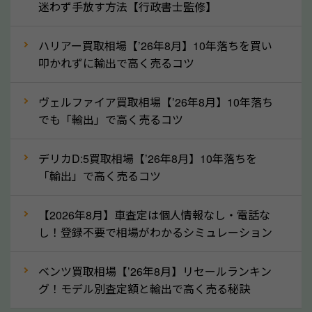
産車は高く買取が可能です。「廃車＝買取できない」
迷わず手放す方法【行政書士監修】
というイメージがありますが、和歌山県の「ソコカ
ラ」なら廃車の車も適正価格で買取できます。他社で
ハリアー買取相場【’26年8月】10年落ちを買い
買取拒否となった車も価格がつく可能性があるので、
叩かれずに輸出で高く売るコツ
諦めずに和歌山県の「ソコカラ」にご相談ください。
ヴェルファイア買取相場【’26年8月】10年落ち
古い車でも高価買取が可能なケースは珍しくないた
でも「輸出」で高く売るコツ
め、まずはWebで簡単にできる無料査定をお試しく
ださい。実際の買取実績を、車のメーカーや状態ごと
デリカD:5買取相場【’26年8月】10年落ちを
に「買取実績」で確認できます。
「輸出」で高く売るコツ
⑤車内の簡単な清掃で買取価格アップも！
【2026年8月】車査定は個人情報なし・電話な
しばらく乗っていない車は、車内のシートや座席の下
し！登録不要で相場がわかるシミュレーション
が汚れていることも多いです。シミや汚れが付着して
いると、買取査定時に影響する可能性も考えられま
ベンツ買取相場【’26年8月】リセールランキン
す。車内の汚れは簡単な清掃だけで取り除けることも
グ！モデル別査定額と輸出で高く売る秘訣
多いため、査定前にチェックして、清掃をしておくの