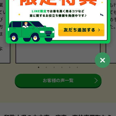
業
取で安心できる取引でした。スムー
も
てい
ズな手続きに感謝いたします。
て
び
め
方
た
ほ
よ
✕
お客様の声一覧