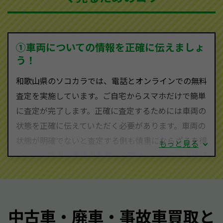
を持ち、国内に自社物流網、自社ヤードをもっている
ため、中間マージンがかかりません。だから高価買取
を実現し、お客様に利益を還元することができるので
①車両についての情報を正確に伝えましょ
す。
う！
和歌山県にお住まいであれば、まずはお気軽に（012
和歌山県のソコカラでは、電話とオンラインでの無料
0-590-870）までお問い合わせ下さい。
査定を実施しています。ご自宅からスマホだけで簡単
査定・ご相談・見積もりはすべて無料で行います。安
に査定が完了します。正確に査定するためには車両の
心してお問い合わせください。
状態を正確に伝えていただく必要があります。車両の
状態が明確でないと査定する側も慎重にならざるを得
もっと見る
ません。廃車・事故車査定する際はできるだけ車検証
をご準備ください。車検証があることで車両状態や年
式を正確に把握し、査定することができるため、査定
価格が上がりやすくなります。廃車・事故車査定の際
中古車・廃車・事故車買取と
に質問させていただく内容は以下の通りとなります。