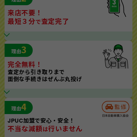
来店不要！
最短３分
査定完了
で
3
理由
完全無料！
査定から引き取りまで
面倒な手続きはぜんぶ丸投げ
4
理由
JPUC加盟で安心・安全！
不当な減額
行いません
は