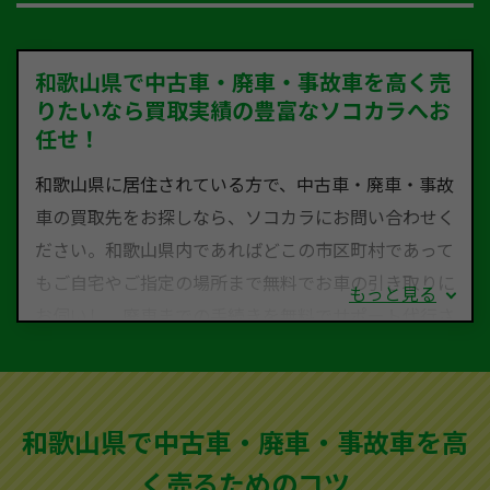
和歌山県で中古車・廃車・事故車を高く売
りたいなら買取実績の豊富なソコカラへお
任せ！
和歌山県に居住されている方で、中古車・廃車・事故
車の買取先をお探しなら、ソコカラにお問い合わせく
ださい。和歌山県内であればどこの市区町村であって
もご自宅やご指定の場所まで無料でお車の引き取りに
もっと見る
お伺いし、廃車までの手続きを無料でサポート代行さ
せていただきます。古くなった車・廃車・事故車・故
障車など動かない車、水害車、不動車、乗らなくなっ
てしまった車、車検が切れて動かすことができない車
和歌山県で中古車・廃車・事故車を高
でも買取可能です。
く売るためのコツ
ソコカラは世界１１０か国に独自の販売ネットワーク