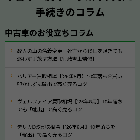
手続きのコラム
メーカー／車種
年式
中古車のお役立ちコラム
型式／グレード
走行距離（例：約〇万キロ）
車検の満了日
故人の車の名義変更｜死亡から15日を過ぎても
迷わず手放す方法【行政書士監修】
内装や外装の状態
上記の情報を正確にお伝えいただくことで、正確な査
ハリアー買取相場【’26年8月】10年落ちを買い
定を行い高価買取価格をつけやすくなります。
叩かれずに輸出で高く売るコツ
②自動車税の還付金は早く売るほど多く返
ヴェルファイア買取相場【’26年8月】10年落ち
ってきます！
でも「輸出」で高く売るコツ
自動車税の還付金は、先に年払いしていた自動車税が
月割りで返還されるものです。ですから、自動車税の
デリカD:5買取相場【’26年8月】10年落ちを
「輸出」で高く売るコツ
還付金は早めに売却するほど多く還付されます。不要