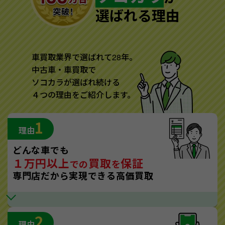
選ばれる理由
車買取業界で選ばれて28年。
中古車・車買取で
ソコカラが選ばれ続ける
４つの理由をご紹介します。
1
理由
どんな車でも
１万円以上
買取
保証
での
を
専門店だから実現できる高価買取
2
理由