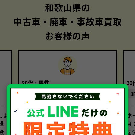
和歌山県の
中古車・廃車・事故車買取
お客様の声
20代・男性
3
和歌山県
しま
電車通勤になり、ほとんど乗らなくな
ホ
購
った車をソコカラさんに売却しまし
目
段
た。初めて利用しましたが、高価買
を