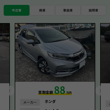
中古車
廃車
事故車
故障車
88
買取金額
万円
ホンダ
メーカー