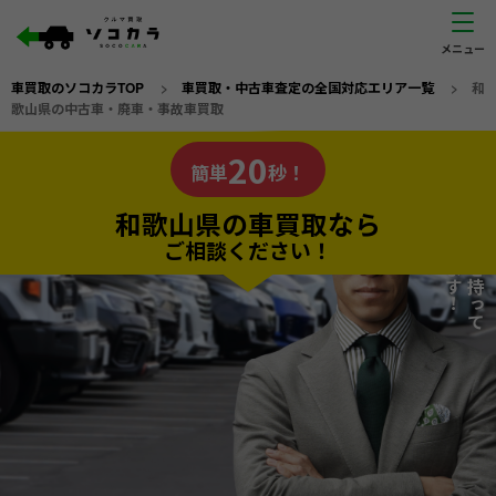
車買取のソコカラTOP
>
車買取・中古車査定の全国対応エリア一覧
>
和
歌山県の中古車・廃車・事故車買取
和歌山県
20
私たちが責任を持って
の車買取なら
簡単
秒！
査定いたします！
ソコカラの
和歌山県の車買取なら
ご相談ください！
20
入力完了！
秒で
無料で
カンタンWeb査定
電話か出張か、高い方の査定を提案。
高価買取!
だから
ご依頼いただいたお車を丁寧に査定いたします