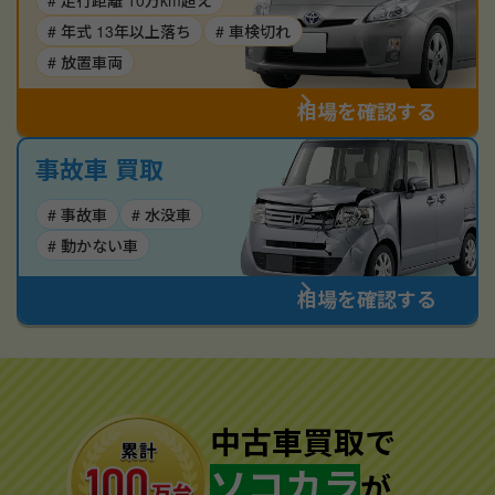
# 走行距離 10万km超え
# 年式 13年以上落ち
# 車検切れ
# 放置車両
相場を確認する
事故車 買取
# 事故車
# 水没車
# 動かない車
相場を確認する
中古車買取で
ソコカラ
が