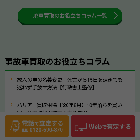
も高く売るためのコツです。洗車に関しては、特別に
大きな汚れがない限り必要はありません。査定に影響
廃車買取のお役立ちコラム一覧
するケースは少ないため、そのままお持ちいただいて
も大丈夫です。また、傷や破損がある場合、事前に修
理して査定する方法もあります。しかし、修理によっ
て上がる査定金額よりも、修理費用が高くなることも
事故車買取のお役立ちコラム
あるため、まずは和歌山県のソコカラへ車の状態につ
いてお気軽にご相談ください。
⑥車の需要が高まるタイミングで売るのも
故人の車の名義変更｜死亡から15日を過ぎても
高価買取のポイント！
迷わず手放す方法【行政書士監修】
車を高く売るのなら、需要の高いタイミングを狙って
ハリアー買取相場【’26年8月】10年落ちを買い
買取依頼をするのもポイントです。車にも需要の高い
叩かれずに輸出で高く売るコツ
時期と低い時期があり、低い時期だと査定金額が抑え
めになる可能性もあります。逆に需要が高い時期であ
ヴェルファイア買取相場【’26年8月】10年落ち
れば、高い価格でも買取やすくなります。一般的に新
でも「輸出」で高く売るコツ