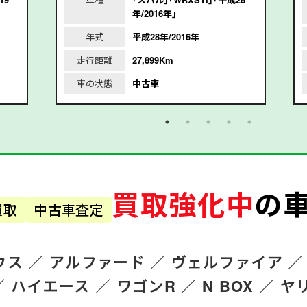
年/2016年｣
年式
平成28年/2016年
走行距離
27,899Km
車の状態
中古車
買取強化中
の
買取
中古車査定
ウス ／
アルファード
／
ヴェルファイア ／
／
ハイエース ／
ワゴンR
／
N BOX ／
ヤ