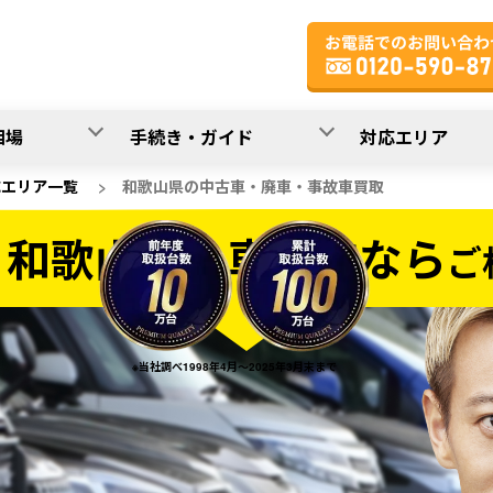
相場
手続き・ガイド
対応エリア
応エリア一覧
>
和歌山県の中古車・廃車・事故車買取
和歌山県の車買取なら
ご
買取なら
※当社調べ1998年4月～2025年3月末まで
20
入力完了！
秒で