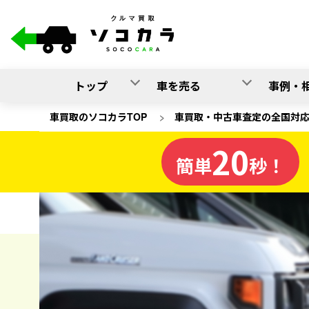
トップ
車を売る
事例・
車買取のソコカラTOP
>
車買取・中古車査定の全国対
20
和歌山県
簡単
秒！
の車
ソコカラの