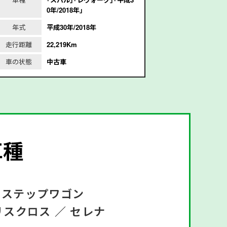
0年/2018年｣
成
年式
平成30年/2018年
年式
平
走行距離
22,219Km
走行距離
1
車の状態
中古車
車の状態
車種
ステップワゴン
リスクロス ／
セレナ