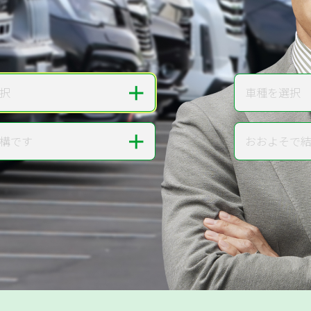
無料で
カンタンWeb査定
ご依頼いただいたお車を丁寧に査定いたします
＋
択
車種を選択
車種
＋
構です
おおよそで
走行距離
提案。
!
無料で査定する