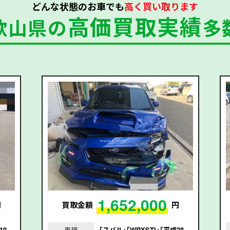
どんな状態のお車でも
高く買い取ります
高価買取実績
歌山県の
多
1,652,000
円
買取金額
円
19
車種
｢スバル｣｢WRXSTI｣｢平成28