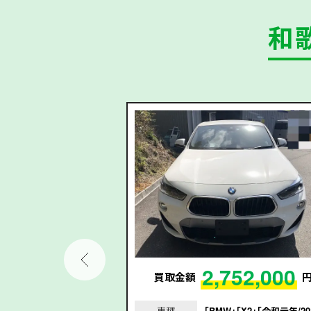
和
0,000
2,752,000
円
買取金額
」「シャトル」「令
車種
｢BMW｣｢X2｣｢令和元年/20