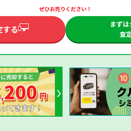
ぜひお売りください！
まずは
定する
査