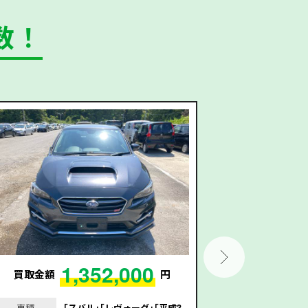
数！
1,352,000
買取金額
円
買取金額
車種
｢スバル｣｢レヴォーグ｣｢平成3
車種