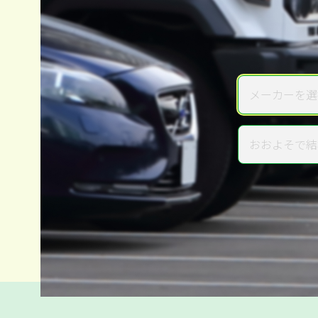
メーカーを選
メーカー
おおよそで結
年式
電話か出張か、高い方の査定を
高価買取
だから