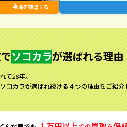
相場を確認する
取で
ソコカラ
が
選ばれる理由
れて28年。
ソコカラが選ばれ続ける４つの理由をご紹介
１万円以上
買取
保
どんな車でも
での
を