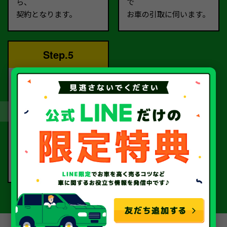
ら、
で
契約となります。
お車の引取に伺います。
Step.5
完了！
書類手続きを経て、
当社から指定口座へ
お振込いたします。