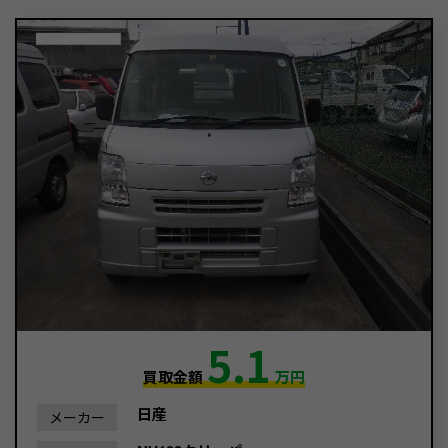
5.1
買取金額
万円
日産
メーカー