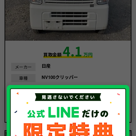
4.1
買取金額
万円
日産
メーカー
NV100クリッパー
車種
平成30年/2018年
年式
80,333Km
走行距離
事故車
種別