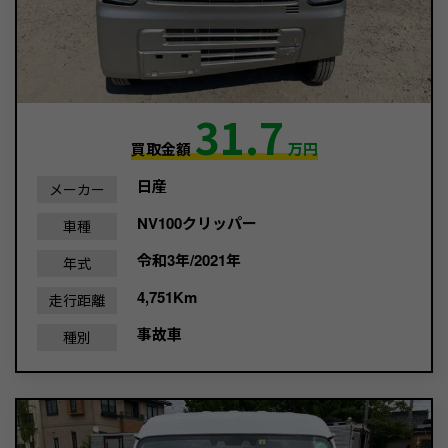
31.7
買取金額
万円
日産
メーカー
NV100クリッパー
車種
令和3年/2021年
年式
4,751Km
走行距離
事故車
種別