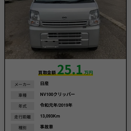
25.1
買取金額
万円
日産
メーカー
NV100クリッパー
車種
令和元年/2019年
年式
13,093Km
走行距離
事故車
種別