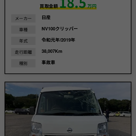
18.5
買取金額
万円
日産
メーカー
NV100クリッパー
車種
令和元年/2019年
年式
38,007Km
走行距離
事故車
種別