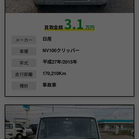
3.1
買取金額
万円
日産
メーカー
NV100クリッパー
車種
平成27年/2015年
年式
170,210Km
走行距離
事故車
種別