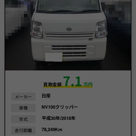
7.1
買取金額
万円
日産
メーカー
NV100クリッパー
車種
平成30年/2018年
年式
78,249Km
走行距離