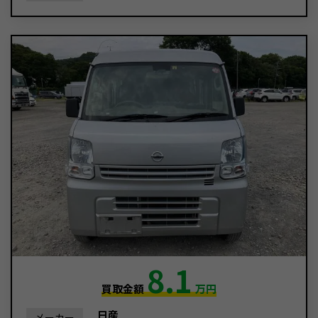
8.1
買取金額
万円
日産
メーカー