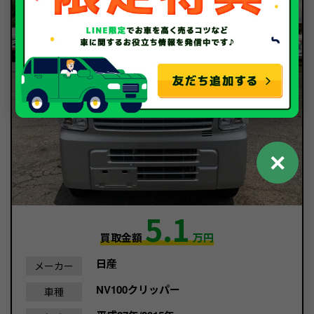
✕
5.1
買取金額
万円
日産
メーカー
NV100クリッパー
車種